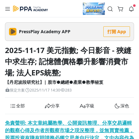
註冊領取 上千元優惠券！
公告
沒有描述
--:--
--:--
PressPlay Academy APP
打開 App
登入/註冊
🌞 PPA 避暑津貼．冷氣房升級｜期間快閃活動
🥵 酷暑限時快閃｜單筆滿 NT$2,500 現折 NT$300、再贈最高
2025-11-17 美元指數; 今日影音 - 狹縫
2% 點數回饋！🚀 酷暑來襲．偷偷在冷氣房升級 📈⭐️ 【冷氣房
3 天前
進修 限時開跑】◾單筆滿 NT$2,500 現折 NT$300◾活動期間：
中求生存; 記憶體價格攀升影響消費市
即日起 - 8/13（只有一週）-📣 酷暑季好康 \ 再加碼 /→ 點數回饋
返回播放器
無上限🔥購買任一課程 or 訂閱✅ 消費即享回饋 1% 點數✅ 滿
查看全部
$5,000 回饋 2% 點數🎁 此為 PPA 官方帳號 Line@ 專屬活動，加
場; 法人EPS統整;
1.0x
入好友👉 享有「渠道專屬活動」及「個人化推播」！
清除全部
追蹤列表
播放清單
【丹尼波段研究社】| 股市●總經●產業●教學秘笈
播放速度
限定方案
2025/11/17 14:30
283
2.0x
全部
分享
字級
深色
沒有播放清單
1.75x
去逛逛
1.5x
免責聲明
:
本文章純屬教學、公開資訊整理、分享交易邏輯
的觀察心得及作者所觀察市場之現況整理，並無買賣推薦，
1.25x
股票投資有賺有賠請務必獨立思考自行決定，文中內容作為