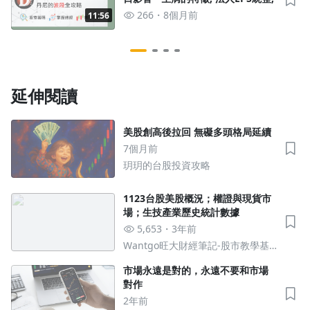
去逛逛
266
8個月前
11:56
延伸閱讀
美股創高後拉回 無礙多頭格局延續
7個月前
玥玥的台股投資攻略
1123台股美股概況；權證與現貨市
場；生技產業歷史統計數據
5,653
3年前
Wantgo旺大財經筆記-股市教學基
地
市場永遠是對的，永遠不要和市場
對作
2年前