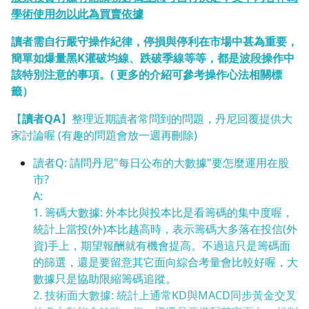
學術使用勿以此為買賣依據
1.0x
讀者需自行嚴守操作紀律，停損與停利在市場中甚為重要，
0.75x
簡單如爆量黑K灌破均線、跌破季線等等，都是波段操作中
該特別注意的事項。( 更多的介紹可參考操作心法相關標
籤）
【
讀者QA
】整理近期讀者常問到的問題，丹尼回覆提供大
家討論喔 (有趣的問題會放一週再刪除)
讀者Q: 請問丹尼"每日公布的大數據"要怎麼運用在股
市?
A:
1. 籌碼大數據: 外本比與投本比是看籌碼的集中度喔，
統計上當投(外)本比越高時，表示籌碼大多落在投信(外
資)手上，期望報酬就有機會提高。不過這只是籌碼面
的篩選，還是要留意其它面向綜合考量會比較好喔，大
數據只是協助限縮籌碼追蹤。
2. 技術面大數據: 統計上通常KD與MACD同步黃金交叉