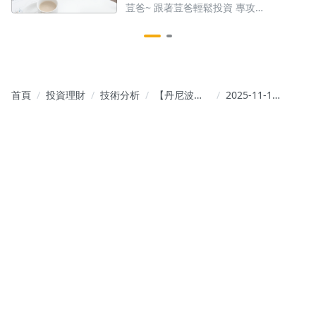
荳爸~ 跟著荳爸輕鬆投資 專攻
0050~0051產業龍頭成分股
首頁
投資理財
技術分析
【丹尼波段
2025-11-17
研究社】|
美元指數; 今
股市●總經
日影音 - 狹
●產業●教
縫中求生存;
學秘笈
記憶體價格
攀升影響消
費市場; 法人
EPS統整;