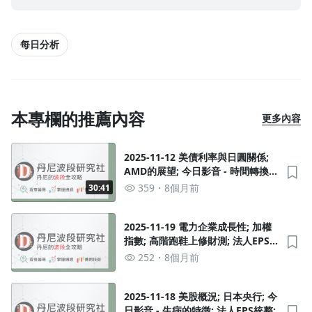
每日分析
本專欄的推薦內容
更多內容
2025-11-12 美債利率與日圓關係;
AMD的展望; 今日影音 - 時間轉換;
鴻海法說會; 法人EPS統整;
359
8個月前
30:41
2025-11-19 電力企業成長性; 加權
指數; 高階跑鞋上修財測; 法人EPS
統整;
252
8個月前
2025-11-18 美股概況; 日本央行; 今
沒有待播放的清單
日影音 - 生病的特徵; 法人EPS統整;