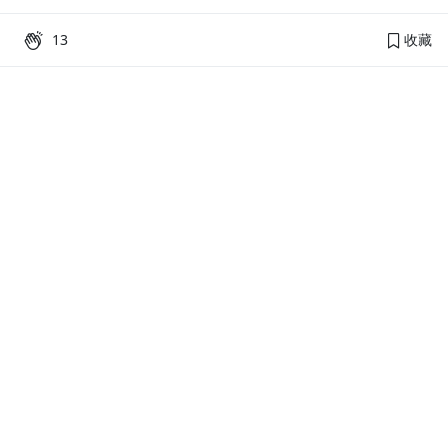
13
收藏
PressPlay Academy
課程分類
品牌介紹
線上課程
投資理財
語言學習
PPA 部落格
訂閱學習
烘焙料理
健康健身
活動主題館
耳邊說書
生活品味
職場技能
行銷
藝文娛樂
幫助
條款與政策
提案教學
聯絡客服
平台會員規範及申訴管道