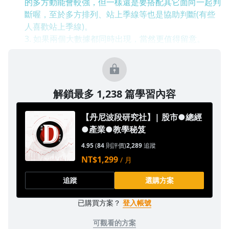
的多方動能會較強，但一樣還是要搭配其它面向一起判
斷喔，至於多方排列、站上季線等也是協助判斷(有些
人喜歡站上季線)。
3. 如果兩個大數據都同時出現，當然更值得留意。
解鎖最多 1,238 篇學習內容
【丹尼波段研究社】| 股市●總經
●產業●教學秘笈
4.95
(
84
則評價)
2,289
追蹤
NT$1,299
/ 月
追蹤
選購方案
已購買方案？
登入帳號
可觀看的方案