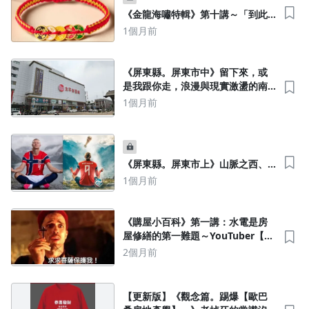
《金龍海嘯特輯》第十講～「到此
為止」就是央行的紅線，「四貸同
1個月前
堂」讓房地產風險暴增～「白色凱
迪拉克效應」經常讓你錯判局勢
《屏東縣。屏東市中》留下來，或
是我跟你走，浪漫與現實激盪的南
方國度～人口趨勢逆轉是轉點，關
1個月前
鍵在於產業結構
《屏東縣。屏東市上》山脈之西、
國境以南的最南西岸都市～交通問
1個月前
題是迫切的發展瓶頸
沒有待播放的清單
去逛逛
《購屋小百科》第一講：水電是房
屋修繕的第一難題～YouTuber【水
電龍哥】讓你日常過的好，風生水
2個月前
起少煩惱
【更新版】《觀念篇。踢爆【歐巴