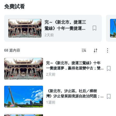
咱總說房地產即將大幅修正，的確目前全球房地產降溫中，如
免費試看
果台灣央行政策走向持續升息，下降速度及幅度會更明顯。
1.0x
如你願相信本蛙這個昔年投資客，花一年讀完咱的《逃蛙園
0.75x
完～《新北市。捷運三
記》，建立好正確房地產投資心態，到時建商、房仲、投資
鶯線》十年一覺捷運
客，誰也唬爛糊弄不了你，你能在房地產修正低檔順利成家、
成家。
夢，贏得老屋變中古；
2天前
雙北市等待捷運宅要有
總該輪到建商及房仲說：「空虛、寂寞、覺得冷……」
地段條件～「北大特
68 篇內容
區」終於不是「北大
房地產預計兩、三年後見底，準備買房的蛙友請做好準備。
荒」
完～《新北市。捷運三鶯線》十年
目前預計一周一篇，限於時間只在假日發文，談理論也談實
一覺捷運夢，贏得老屋變中古；雙
務，若跟坊間資料及觀點不同處，請諸位以本蛙論點為準，畢
北市等待捷運宅要有地段條件～
2天前
竟咱給他們長期交手，他們話術咱都懂。
「北大特區」終於不是「北大荒」
專題會慢慢擴張規模與內涵，預計先加入旅遊雜記部分，讓諸
位看房之餘，順便熟悉附近景點及餐飲，畢竟房子同時是買來
《新北市。汐止區。社后／樟樹
住的，你要熟悉並喜歡附近環境。
灣》汐止發展困境源自政治問題；
未來區位的發展必然跟著捷運走，
1週前
如果未來規模與內涵，維持超越單周兩篇以上，或許會再提高
兼談汐止國泰醫院為何將孤島化
收費標準，咱打算邀請在地專家，實際一一導遊景點及餐飲，