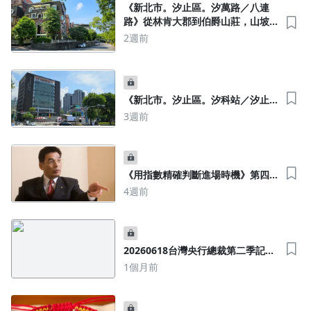
呃，咱享受不到，但得支付稿費及相關費用。
《新北市。汐止區。汐萬路／八連
路》從林肯大郡到伯爵山莊，山坡
選擇這個方案，就不受調價影響，呃，反正就是吃到飽水準。
地住宅及公寓，即將成為房地產難
2週前
民營。
《新北市。汐止區。汐科站／汐止
站》汐止舊市區核心地帶，未來捷
3週前
運汐東線銜接台北市區
《用指數精確判斷進場時機》第四
講～股市是大老婆，房地產是小
4週前
三，莫要天真活潑又可愛～媒體提
供的訊息，一定要回頭查證
20260618台灣央行總裁第二季記者
會致詞與問答逐字稿 By【不知雪の
1個月前
蟬】