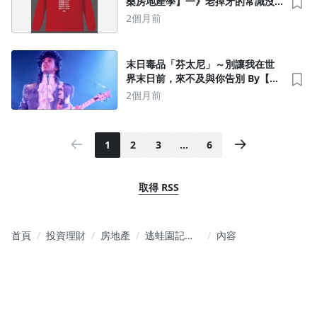
桑房地產學】一》老掉牙的常識沒
有投資內涵
2個月前
末日毒品「芬太尼」～別讓我在世
界末日前，來不及與你告別 By【井
底之蛙】
2個月前
1
2
3
…
6
取得 RSS
首頁
投資理財
房地產
逃蛙園記～
內容
『井底之
蛙』的房地
產心得