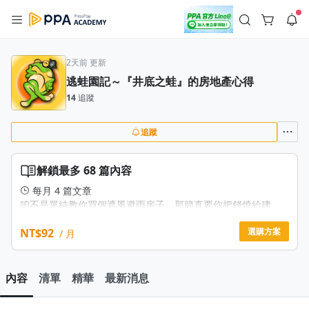
註冊領取 上千元優惠券！
公告
沒有描述
--:--
--:--
2天前 更新
逃蛙園記～『井底之蛙』的房地產心得
登入/註冊
🌞 PPA 避暑津貼．冷氣房升級｜期間快閃活動
14
追蹤
🥵 酷暑限時快閃｜單筆滿 NT$2,500 現折 NT$300、再贈最高
2% 點數回饋！🚀 酷暑來襲．偷偷在冷氣房升級 📈⭐️ 【冷氣房
3 天前
進修 限時開跑】◾單筆滿 NT$2,500 現折 NT$300◾活動期間：
即日起 - 8/13（只有一週）-📣 酷暑季好康 \ 再加碼 /→ 點數回饋
追蹤
返回播放器
無上限🔥購買任一課程 or 訂閱✅ 消費即享回饋 1% 點數✅ 滿
查看全部
$5,000 回饋 2% 點數🎁 此為 PPA 官方帳號 Line@ 專屬活動，加
1.0x
入好友👉 享有「渠道專屬活動」及「個人化推播」！
清除全部
解鎖最多 68 篇內容
追蹤列表
播放清單
播放速度
每月 4 篇文章
咱不是單純教你買個遮風避雨房子，那簡直要你把錢燒給建
2.0x
商、銀行去超渡，而是要你學會這些房地產投資法，你將會發
現時間是你最好朋友，因為標地會不斷增值，目前咱買的房地
NT$92
選購方案
/ 月
沒有播放清單
1.75x
產，還沒有漲幅100％以內的。
去逛逛
1.5x
和股市專題《盜井筆記》出發點最大不同是，咱衷心期盼股市
內容
清單
精華
最新消息
上漲，但房地產下跌，讓年輕人完成築巢的夢想。
1.25x