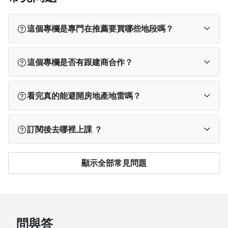
這個專欄是專門在推薦要買哪些地段嗎？
專欄會分析值得關注的地段與潛力區域，但重點不在
這個專欄是否有跟建商合作？
下指導棋，而是幫助你理解為什麼某些地段具備條
件、哪些風險要避開，協助你建立自己的判斷邏輯，
本專欄未收受房地產相關業者的贊助或置入性行銷，
買或不買由你決定。
看完真的能避開房地產地雷嗎？
所有資料與照片皆由本蛙親自查閱、實地走訪與拍
攝，內容獨立撰寫，並無外部業者介入。
如果你願意看圖、動腦、動手查資料，這個專欄會幫
訂閱後去哪裡上課 ？
助你在買房前看穿那些「表面亮眼、實則踩雷」的地
點與物件。
訂閱完成後，您可以依使用裝置從以下位置找到課
顯示全部常見問題
程：
PPA App
：登入 App → 點選下方「我的學習」→
查看「已開通」課程。
電腦版網站
：登入 PPA → 點選右上角「
我的學
問與答
習
」→ 查看「已開通」課程。