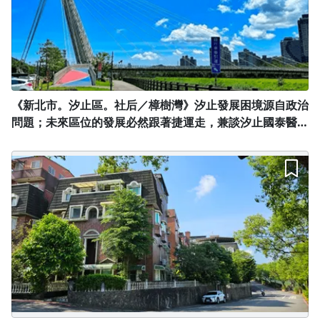
《新北市。汐止區。社后／樟樹灣》汐止發展困境源自政治
問題；未來區位的發展必然跟著捷運走，兼談汐止國泰醫院
為何將孤島化