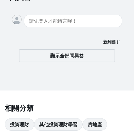
手機版網站
：點左上角「≡」登入 → 再次點「≡」
→ 點選「我的學習」→ 查看「已開通」課程。
如
果登入「我的學習」後仍找不到課程，可能是登入
了不同帳號。
請先登出，回到登入頁面點選「
忘記
購課帳號
」查詢正確帳號，或查看購買後的通知
新到舊
信，信中也會顯示您當時使用的信箱。
顯示全部問與答
相關分類
投資理財
其他投資理財學習
房地產