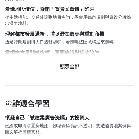
看懂地段價值，避開「買貴又買錯」陷阱
從生活機能、交通建設到地目查詢，學會用都市規劃與實景分析挑
出潛力地段。
理解都市發展邏輯，捕捉潛在都更與重劃商機
透過行政規劃與人口遷移趨勢，看懂哪些區域將迎來翻轉。
掌握中古屋關鍵指標，避開修繕與貸款陷阱
學會判斷屋齡與法規，了解房屋殘值與銀行貸款成數的真實門檻。
顯示全部
用生活型態思考購屋選擇，找到真正適合自己的房子
從社區規劃、人口密度到交通便利性，理解「想像生活」與「實際
日常」之間的差距。
誰適合學習
懷疑自己「被建案廣告洗腦」的投資人
已經或即將購置房地產，卻總覺得資訊不透明，想透過實地案例與
圖文解析釐清真相。