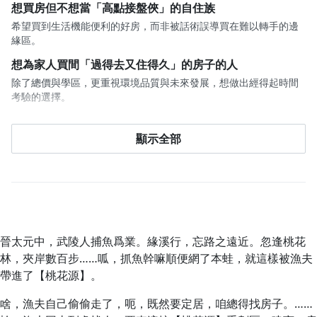
想買房但不想當「高點接盤俠」的自住族
希望買到生活機能便利的好房，而非被話術誤導買在難以轉手的邊
緣區。
想為家人買間「過得去又住得久」的房子的人
除了總價與學區，更重視環境品質與未來發展，想做出經得起時間
考驗的選擇。
對城市結構與房地產變化感興趣的觀察者
顯示全部
即便當下不打算購屋，也想理解生活圈演變、交通發展與土地價值
的背後邏輯。
晉太元中，武陵人捕魚爲業。緣溪行，忘路之遠近。忽逢桃花
林，夾岸數百步……呱，抓魚幹嘛順便網了本蛙，就這樣被漁夫
帶進了【桃花源】。
啥，漁夫自己偷偷走了，呃，既然要定居，咱總得找房子。……