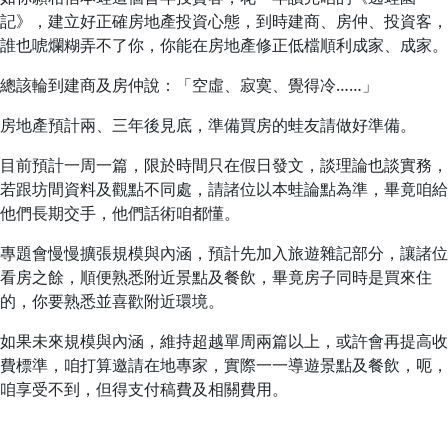
記》，建立好正確房地產投資心態，到時建商、房仲、投資客，
誰也唬爛糊弄不了你，你能在房地產修正低檔順利成家、成家。
總該輪到建商及房仲說：「空虛、寂寞、覺得冷……」
房地產預計兩、三年後見底，準備買房的蛙友請做好準備。
目前預計一周一篇，限於時間只在假日發文，談理論也談實務，
若跟坊間資料及觀點不同處，請諸位以本蛙論點為準，畢竟咱給
他們長期交手，他們話術咱都懂。
專題會慢慢擴張規模與內涵，預計先加入旅遊雜記部分，讓諸位
看房之餘，順便熟悉附近景點及餐飲，畢竟房子同時是買來住
的，你要熟悉並喜歡附近環境。
如果未來規模與內涵，維持超越單周兩篇以上，或許會再提高收
費標準，咱打算邀請在地專家，實際一一導遊景點及餐飲，呃，
咱享受不到，但得支付稿費及相關費用。