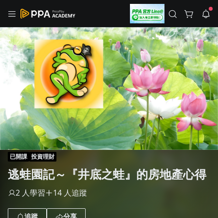
註冊領取 上千元優惠券！
公告
沒有描述
--:--
--:--
登入/註冊
🌞 PPA 避暑津貼．冷氣房升級｜期間快閃活動
🥵 酷暑限時快閃｜單筆滿 NT$2,500 現折 NT$300、再贈最高
2% 點數回饋！🚀 酷暑來襲．偷偷在冷氣房升級 📈⭐️ 【冷氣房
2 天前
進修 限時開跑】◾單筆滿 NT$2,500 現折 NT$300◾活動期間：
即日起 - 8/13（只有一週）-📣 酷暑季好康 \ 再加碼 /→ 點數回饋
返回播放器
無上限🔥購買任一課程 or 訂閱✅ 消費即享回饋 1% 點數✅ 滿
查看全部
$5,000 回饋 2% 點數🎁 此為 PPA 官方帳號 Line@ 專屬活動，加
1.0x
入好友👉 享有「渠道專屬活動」及「個人化推播」！
清除全部
追蹤列表
播放清單
播放速度
2.0x
已開課
投資理財
沒有播放清單
逃蛙園記～『井底之蛙』的房地產心得
1.75x
去逛逛
1.5x
2 人學習
14 人追蹤
1.25x
追蹤
分享