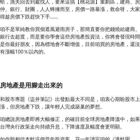
蛤，漁夫回去到處找人，要來這搞【桃花源】重劃區，建商、房
仲、銀行、財團，人人蜂擁而至，房價一路暴漲，救命呀，大家
得趁房價下跌趕快下手……
咱不是單純教你買個遮風避雨房子，那簡直要你把錢燒給建商、
銀行去超渡，而是要你學會這些房地產投資法，你將會發現時間
是你最好朋友，因為標地會不斷增值，目前咱買的房地產，還沒
有漲幅100％以內的。
房地產是用腳走出來的
和股市專題《盜井筆記》出發點最大不同是，咱衷心期盼股市上
漲，但房地產下跌，讓年輕人完成築巢的夢想。
咱總說房地產即將大幅修正，的確目前全球房地產降溫中，如果
台灣央行政策走向持續升息，下降速度及幅度會更明顯。
如你願相信本蛙這個昔年投資客，花一年讀完咱的《逃蛙園