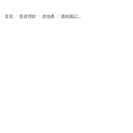
首頁
投資理財
房地產
逃蛙園記～
『井底之
蛙』的房地
產心得