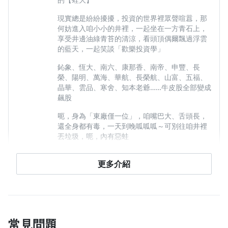
現實總是紛紛擾擾，投資的世界裡眾聲喧囂，那
何妨進入咱小小的井裡，一起坐在一方青石上，
享受井邊油綠青苔的清涼，看頭頂偶爾飄過浮雲
的藍天，一起笑談「歡樂投資學」
鈊象、恆大、南六、康那香、南帝、申豐、長
榮、陽明、萬海、華航、長榮航、山富、五福、
晶華、雲品、寒舍、知本老爺……牛皮股全部變成
飆股
呃，身為「東廠僅一位」，咱嘴巴大、舌頭長，
還全身都有毒，一天到晚呱呱呱～可別往咱井裡
丟垃圾，呃，內有惡蛙
與『方格子』同步更新，每日早晚各一次……
更多介紹
查看檔案
常見問題