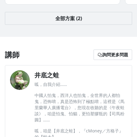
總該輪到建商及房仲說：「空虛、寂寞、覺得冷……」
房
全部方案 (2)
準
房地產預計兩、三年後見底，準備買房的蛙友請做好
準備。
目
也
目前預計一周一篇，限於時間只在假日發文，談理論
蛙
也談實務，若跟坊間資料及觀點不同處，請諸位以本
懂
蛙論點為準，畢竟咱給他們長期交手，他們話術咱都
講師
詢問更多問題
懂。
專
分
專題會慢慢擴張規模與內涵，預計先加入旅遊雜記部
竟
井底之蛙
分，讓諸位看房之餘，順便熟悉附近景點及餐飲，畢
竟房子同時是買來住的，你要熟悉並喜歡附近環境。
呱，自我介紹……
如
會
如果未來規模與內涵，維持超越單周兩篇以上，或許
中國人怕鬼，西洋人也怕鬼，全世界的人都怕
導
會再提高收費標準，咱打算邀請在地專家，實際一一
鬼，恐怖唷，真是恐怖到了極點唷，這裡是《馬
相
導遊景點及餐飲，呃，咱享受不到，但得支付稿費及
里蘭華人廣播電台》，您現在收聽的是《午夜蛙
相關費用。
談》，咱是怕鬼、怕貓，更怕塑膠瓶的【司馬粉
選
圓】……
飽
選擇這個方案，就不受調價影響，呃，反正就是吃到
呱，咱是【井底之蛙】，『cMoney／方格子』
飽水準。
的【蛙大】