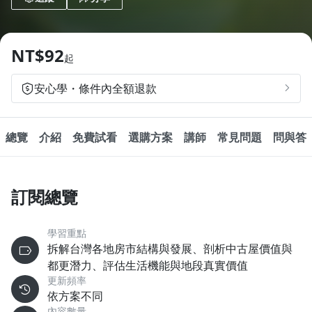
1.0x
0.75x
NT$92
起
安心學・條件內全額退款
總覽
介紹
免費試看
選購方案
講師
常見問題
問與答
訂閱總覽
學習重點
拆解台灣各地房市結構與發展、剖析中古屋價值與
都更潛力、評估生活機能與地段真實價值
更新頻率
依方案不同
內容數量