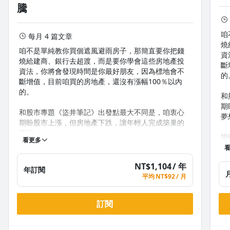
騰
咱
每月 4 篇文章
燒
咱不是單純教你買個遮風避雨房子，那簡直要你把錢
資
燒給建商、銀行去超渡，而是要你學會這些房地產投
斷
資法，你將會發現時間是你最好朋友，因為標地會不
的
斷增值，目前咱買的房地產，還沒有漲幅100％以內
的。
和
期
和股市專題《盜井筆記》出發點最大不同是，咱衷心
夢
期盼股市上漲，但房地產下跌，讓年輕人完成築巢的
夢想。
咱
看更多
溫
咱總說房地產即將大幅修正，的確目前全球房地產降
幅
溫中，如果台灣央行政策走向持續升息，下降速度及
NT$1,104
/ 年
年訂閱
幅度會更明顯。
平均
NT$92
/ 月
如
《
如你願相信本蛙這個昔年投資客，花一年讀完咱的
商
訂閱
《逃蛙園記》，建立好正確房地產投資心態，到時建
地
商、房仲、投資客，誰也唬爛糊弄不了你，你能在房
地產修正低檔順利成家、成家。
總