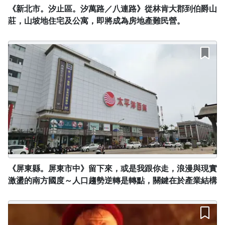
《新北市。汐止區。汐萬路／八連路》從林肯大郡到伯爵山
莊，山坡地住宅及公寓，即將成為房地產難民營。
沒有待播放的清單
去逛逛
《屏東縣。屏東市中》留下來，或是我跟你走，浪漫與現實
激盪的南方國度～人口趨勢逆轉是轉點，關鍵在於產業結構