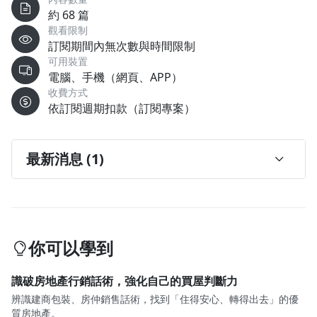
約 68 篇
觀看限制
訂閱期間內無次數與時間限制
可用裝置
電腦、手機（網頁、APP）
收費方式
依訂閱週期扣款（訂閱專案）
最新消息 (1)
**有完整的都市重劃，及工作的機會，會是宜居都
市嗎？**
2025/12/28
你可以學到
識破房地產行銷話術，強化自己的買屋判斷力
辨識建商包裝、房仲銷售話術，找到「住得安心、轉得出去」的優
質房地產。