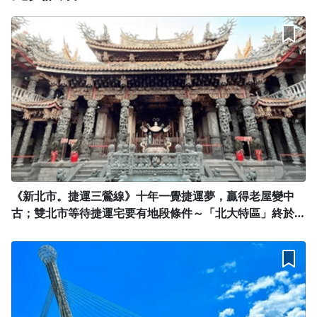
《新北市。捷運三鶯線》十年一覺捷運夢，贏得老屋變中
古；雙北市等待捷運宅要有地段條件～「北大特區」終於不
是「北大荒」