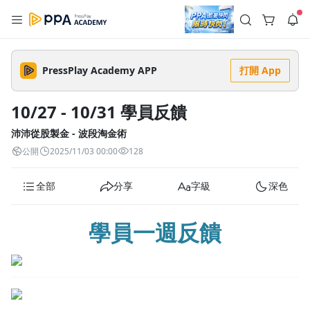
註冊領取 上千元優惠券！
公告
沒有描述
--:--
--:--
PressPlay Academy APP
打開 App
登入/註冊
🌞 PPA 避暑津貼．冷氣房升級｜期間快閃活動
🥵 酷暑限時快閃｜單筆滿 NT$2,500 現折 NT$300、再贈最高
10/27 - 10/31 學員反饋
2% 點數回饋！🚀 酷暑來襲．偷偷在冷氣房升級 📈⭐️ 【冷氣房
2 天前
進修 限時開跑】◾單筆滿 NT$2,500 現折 NT$300◾活動期間：
即日起 - 8/13（只有一週）-📣 酷暑季好康 \ 再加碼 /→ 點數回饋
沛沛從股製金 - 波段淘金術
返回播放器
無上限🔥購買任一課程 or 訂閱✅ 消費即享回饋 1% 點數✅ 滿
查看全部
公開
2025/11/03 00:00
128
$5,000 回饋 2% 點數🎁 此為 PPA 官方帳號 Line@ 專屬活動，加
1.0x
入好友👉 享有「渠道專屬活動」及「個人化推播」！
清除全部
追蹤列表
播放清單
全部
分享
字級
深色
播放速度
2.0x
學員一週反饋
沒有播放清單
1.75x
去逛逛
1.5x
1.25x