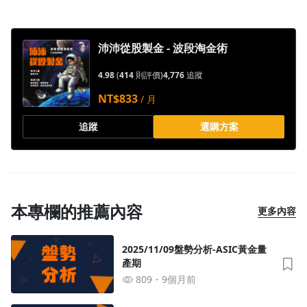
1.0x
沛沛從股製金 - 波段淘金術
0.75x
4.98
(
414
則評價)
4,776
追蹤
NT$833
/ 月
追蹤
選購方案
本專欄的推薦內容
更多內容
2025/11/09盤勢分析-ASIC黃金量
產期
809
9個月前