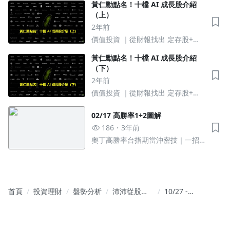
黃仁勳點名！十檔 AI 成長股介紹
（上）
2年前
價值投資 ｜從財報找出 定存股+成
長股
黃仁勳點名！十檔 AI 成長股介紹
（下）
2年前
價值投資 ｜從財報找出 定存股+成
長股
02/17 高勝率1+2圖解
186
3年前
奧丁高勝率台指期當沖密技｜一招
穩穩賺買菜錢
首頁
投資理財
盤勢分析
沛沛從股製
10/27 -
金 - 波段淘
10/31 學員
金術
反饋