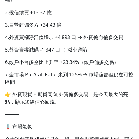
補）
2.投信續買 +13.37 億
3.自營商偏多方 +34.43 億
4.外資買權淨部位增加 +4,893 口 → 外資偏向偏多交易
5.外資賣權減碼 -1,347 口 → 減少避險
6.散戶小台多空比上升至 +23.34%（散戶偏多交易）
7.全市場 Put/Call Ratio 來到 125% → 市場偏熱但仍在可控
區間
👉 外資現貨 + 期貨同向,外資偏多交易，是今天最大的亮
點，顯示短線信心回流。
⸻
🌡️ 市場氣氛