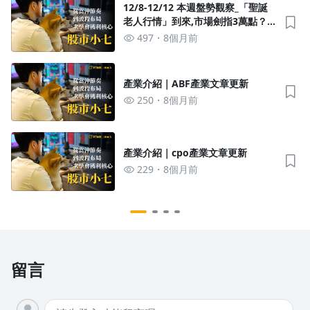
12/8-12/12 本週盤勢觀察_「聖誕
老人行情」到來,市場劍指3萬點？
如同小七上週說的,不摸頭,順勢交易
497
8個月前
等待機會
產業介紹｜ABF產業文章更新
250
8個月前
產業介紹｜cpo產業文章更新
229
8個月前
留言