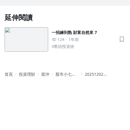
延伸閱讀
一招練到熟 財富自然來 7
124
1年前
V教頭投資術
首頁
投資理財
當沖
股市小七｜
20251202｜
從當沖節奏
短線利空消
到波段布
化完畢,外資
局，一次學
重新轉為買
會獲利核心
超,市場繼續
「震盪墊
高」