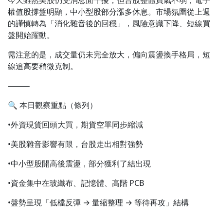
今天雖然美股仍受消息面干擾，但台股整體買氣不弱，電子
權值股撐盤明顯，中小型股部分漲多休息。市場氛圍從上週
的謹慎轉為「消化雜音後的回穩」，風險意識下降、短線買
盤開始躍動。
需注意的是，成交量仍未完全放大，偏向震盪換手格局，短
線追高要稍微克制。
⸻
🔍 本日觀察重點（條列）
•外資現貨回頭大買，期貨空單同步縮減
•美股雜音影響有限，台股走出相對強勢
•中小型股開高後震盪，部分獲利了結出現
•資金集中在玻纖布、記憶體、高階 PCB
•盤勢呈現「低檔反彈 → 量縮整理 → 等待再攻」結構