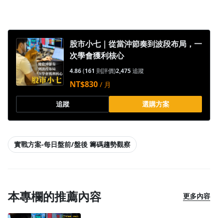
沒有待播放的清單
去逛逛
股市小七｜從當沖節奏到波段布局，一
次學會獲利核心
4.86
(
161
則評價)
2,475
追蹤
NT$830
/ 月
追蹤
選購方案
實戰方案-每日盤前/盤後 籌碼趨勢觀察
本專欄的推薦內容
更多內容