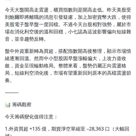
1.0x
今天大盤開高走震盪，櫃買指數則是開高走低。昨天美股受
到鮑爾即將離職的消息引發疑慮，加上加密貨幣大跌，使得
0.75x
美股電子盤早盤一度回檔。不過今天台股相對強勢，屬於市
場在消化利空後的溫和回穩，小七認為這波影響偏向短線雜
音，並非趨勢反轉。
盤中外資重新轉為買超，搭配指數開高後整理，顯示市場情
緒逐漸回溫。然而中小型股因早盤漲幅偏大，上攻力道收
斂，資金呈現輪動格局。整體來看，盤勢仍屬正向震盪格
局，短線利空消化後，市場有望重新回到原本的高檔震盪節
奏。
⸻
📊 籌碼觀察
今天籌碼變化值得注意：
1.外資買超 +135 億，期貨淨空單縮至 –28,363 口（大幅回