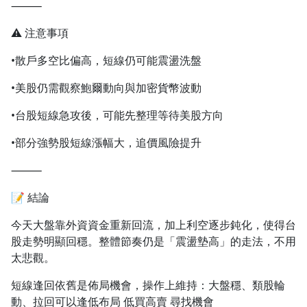
⸻
⚠️ 注意事項
•散戶多空比偏高，短線仍可能震盪洗盤
•美股仍需觀察鮑爾動向與加密貨幣波動
•台股短線急攻後，可能先整理等待美股方向
•部分強勢股短線漲幅大，追價風險提升
⸻
📝 結論
今天大盤靠外資資金重新回流，加上利空逐步鈍化，使得台
股走勢明顯回穩。整體節奏仍是「震盪墊高」的走法，不用
太悲觀。
短線逢回依舊是佈局機會，操作上維持：大盤穩、類股輪
動、拉回可以逢低布局 低買高賣 尋找機會