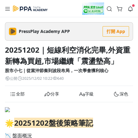
註冊領取 上千元優惠券！
公告
沒有描述
--:--
--:--
PressPlay Academy APP
打開 App
登入/註冊
🌞 PPA 避暑津貼．冷氣房升級｜期間快閃活動
🥵 酷暑限時快閃｜單筆滿 NT$2,500 現折 NT$300、再贈最高
20251202｜短線利空消化完畢,外資重
2% 點數回饋！🚀 酷暑來襲．偷偷在冷氣房升級 📈⭐️ 【冷氣房
5 天前
進修 限時開跑】◾單筆滿 NT$2,500 現折 NT$300◾活動期間：
新轉為買超,市場繼續「震盪墊高」
即日起 - 8/13（只有一週）-📣 酷暑季好康 \ 再加碼 /→ 點數回饋
返回播放器
無上限🔥購買任一課程 or 訂閱✅ 消費即享回饋 1% 點數✅ 滿
查看全部
$5,000 回饋 2% 點數🎁 此為 PPA 官方帳號 Line@ 專屬活動，加
股市小七｜從當沖節奏到波段布局，一次學會獲利核心
1.0x
入好友👉 享有「渠道專屬活動」及「個人化推播」！
清除全部
公開
2025/12/02 10:22
640
追蹤列表
播放清單
播放速度
全部
分享
字級
深色
2.0x
沒有播放清單
1.75x
去逛逛
🌟
20251202
盤後策略筆記
1.5x
1.25x
📉 盤面概況