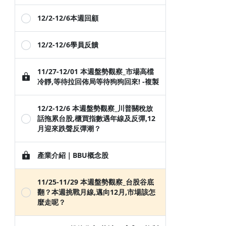
12/2-12/6本週回顧
12/2-12/6學員反饋
11/27-12/01 本週盤勢觀察_市場高檔
冷靜,等待拉回佈局等待狗狗回來! -複製
12/2-12/6 本週盤勢觀察_川普關稅放
話拖累台股,櫃買指數遇年線及反彈,12
月迎來跌聲反彈潮？
產業介紹｜BBU概念股
11/25-11/29 本週盤勢觀察_台股谷底
翻？本週挑戰月線,邁向12月,市場該怎
麼走呢？