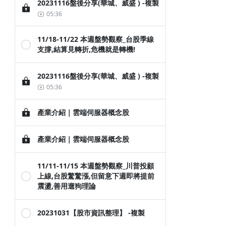
20231116盤後分享(華城、威盛 ) -複製
05:36
11/18-11/22 本週盤勢觀察_台股季線
支撐,結算見轉折,危機就是轉機!
20231116盤後分享(華城、威盛 ) -複製
05:36
產業介紹｜雲端伺服器概念股
產業介紹｜雲端伺服器概念股
11/11-11/15 本週盤勢觀察_川普投顧
上線,台股驚驚漲,但留意下週即將提前
震盪,善用遛狗理論
20231031【股市資訊整理】 -複製