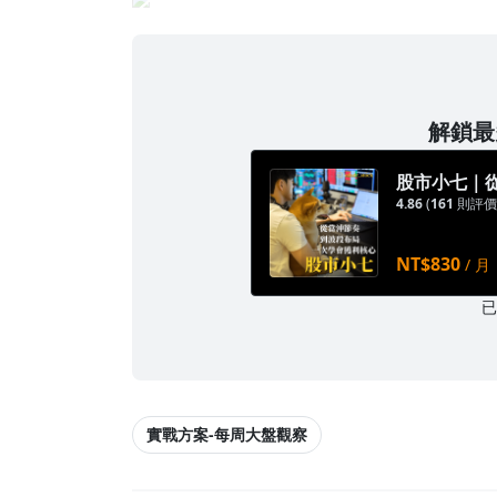
解鎖最多
股市小七｜
4.86
(
161
則評價
NT$830
/ 月
實戰方案-每周大盤觀察