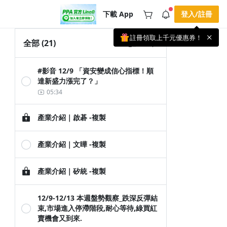
下載 App
登入/註冊
註冊領取上千元優惠券！
公告
全部
(21)
載 APP 領取獎勵，隨時吸收新知識
🌞 PPA 避暑津貼．冷氣房升級｜
手機掃描下載
#影音 12/9 「資安變成信心指標！順
🥵 酷暑限時快閃｜單筆滿 NT$2,500 現
期間快閃活動
達新盛力漲完了？」
折 NT$300、再贈最高 2% 點數回饋！
2 天前
🚀 酷暑來襲．偷偷在冷氣房升級 📈
05:34
⭐️ 【冷氣房進修 限時開跑】◾單筆滿
NT$2,500 現折 NT$300◾活動期間：即
查看全部
日起 - 8/13（只有一週）-📣 酷暑季好康
產業介紹｜啟碁 -複製
\ 再加碼 /→ 點數回饋無上限🔥購買任一
課程 or 訂閱✅ 消費即享回饋 1% 點數
✅ 滿 $5,000 回饋 2% 點數🎁 此為 PPA
官方帳號 Line@ 專屬活動，加入好友👉
產業介紹｜文曄 -複製
享有「渠道專屬活動」及「個人化推
播」！
產業介紹｜矽統 -複製
12/9-12/13 本週盤勢觀察_跌深反彈結
束,市場進入停滯階段,耐心等待,綠買紅
賣機會又到來.