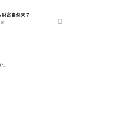
 財富自然來 7
年前
術
1/29
勢觀
谷底
週挑
邁向
市場該
呢？