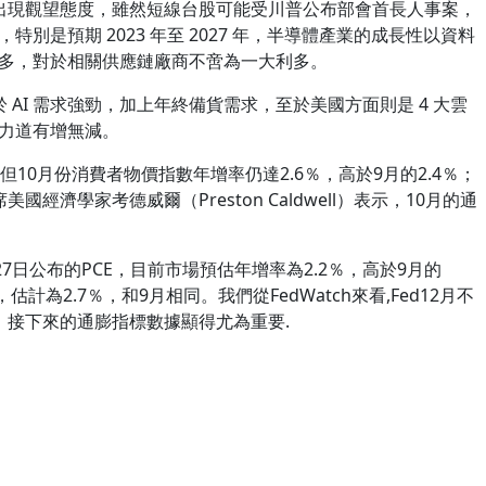
出現觀望態度，雖然短線台股可能受川普公布部會首長人事案，
特別是預期 2023 年至 2027 年，半導體產業的成長性以資料
 之多，對於相關供應鏈廠商不啻為一大利多。
AI 需求強勁，加上年終備貨需求，至於美國方面則是 4 大雲
資力道有增無減。
10月份消費者物價指數年增率仍達2.6％，高於9月的2.4％；
濟學家考德威爾（Preston Caldwell）表示，10月的通
7日公布的PCE，目前市場預估年增率為2.2％，高於9月的
計為2.7％，和9月相同。我們從FedWatch來看,Fed12月不
半，接下來的通膨指標數據顯得尤為重要.