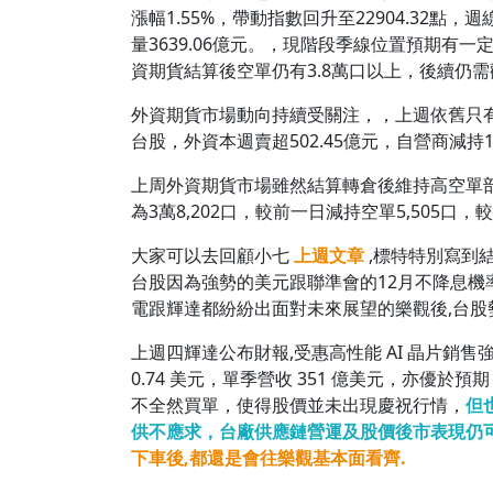
漲幅1.55%，帶動指數回升至22904.32點，
量3639.06億元。，現階段季線位置預期有
資期貨結算後空單仍有3.8萬口以上，後續仍
外資期貨市場動向持續受關注，，上週依舊只有投
台股，外資本週賣超502.45億元，自營商減持1
上周外資期貨市場雖然結算轉倉後維持高空單
為3萬8,202口，較前一日減持空單5,505口，
大家可以去回顧小七
上週文章
,標特特別寫到
台股因為強勢的美元跟聯準會的12月不降息機
電跟輝達都紛紛出面對未來展望的樂觀後,台股
上週四輝達公布財報,受惠高性能 AI 晶片銷售強勁，輝達
0.74 美元，單季營收 351 億美元，亦優於
不全然買單，使得股價並未出現慶祝行情，
但
供不應求，台廠供應鏈營運及股價後市表現仍
下車後,都還是會往樂觀基本面看齊.