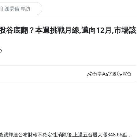
察_台股谷底翻？本週挑戰月線,邁向12月,市場該
下
心
分享
字級
深色
跟輝達公布財報不確定性消除後,上週五台股大漲348.66點，