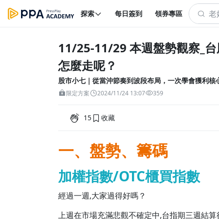
探索
每日簽到
領券專區
11/25-11/29 本週盤勢觀
怎麼走呢？
股市小七｜從當沖節奏到波段布局，一次學會獲利核
限定方案
2024/11/24 13:07
359
15
收藏
一、盤勢、籌碼
加權指數/OTC櫃買指數
經過一週,大家過得好嗎？
上週在市場充滿悲觀不確定中,台指期三週結算後