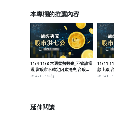
本專欄的推薦內容
11/4-11/8 本週盤勢觀察_不管誰當
11/11
選,當股市不確定因素消失,台股先
顧上線,
蹲後跳？本週很關鍵
將提前震
471
1年前
341
延伸閱讀