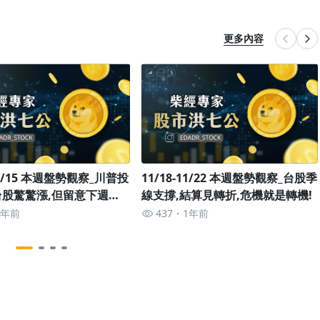
更多內容
-11/15 本週盤勢觀察_川普投
11/18-11/22 本週盤勢觀察_台股季
台股驚驚漲,但留意下週即
線支撐,結算見轉折,危機就是轉機!
盪,善用遛狗理論
1年前
437
1年前