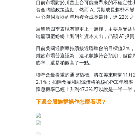
目前市場對於川普上台可能會帶來的不確定性
資金將隨政策流動，然而 AI 長期成長趨勢不變，
中心與伺服器的年均複合成長最佳，達 22%
展望第四季表現有望更上一層樓，主要為受益於 
端龍頭廠紛紛上調明年資本支出，凸顯 AI 投
目前美國通膨率持續接近聯準會的目標值2％，但
雖然市場普遍認為，這項數據符合預期，但首席美國經
膨率，還是稍微高了一點。
聯準會最看重的通膨指標、將在美東時間11月2
2.1％；扣除食品和能源價格的核心PCE年增率，估
降息機率已經上升到47.3%,可以說是一半一
下週台股族群操作怎麼看呢？