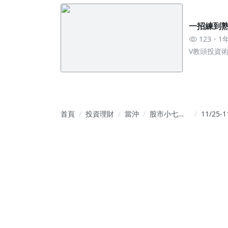
一招練到熟
123
1
V教頭投資
首頁
投資理財
當沖
股市小七｜
11/25-1
從當沖節奏
本週盤
到波段布
察_台股
局，一次學
翻？本
會獲利核心
戰月線,
12月,
怎麼走