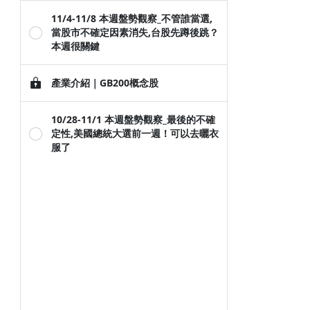
11/4-11/8 本週盤勢觀察_不管誰當選,
當股市不確定因素消失,台股先蹲後跳？
本週很關鍵
產業介紹｜GB200概念股
10/28-11/1 本週盤勢觀察_最後的不確
定性,美國總統大選前一週！可以去曬衣
服了