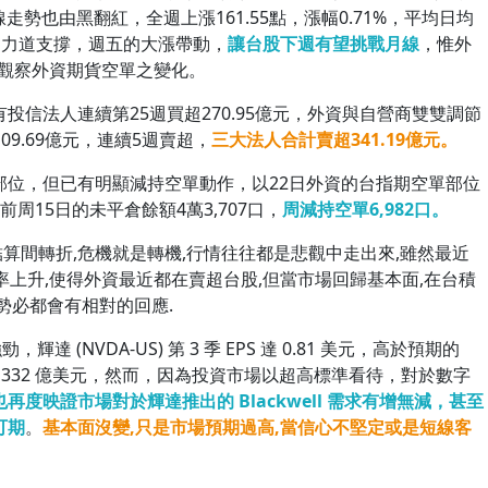
週線走勢也由黑翻紅，全週上漲161.55點，漲幅0.71%，平均日均
一定力道支撐，週五的大漲帶動，
讓台股下週有望挑戰月線
，惟外
需觀察外資期貨空單之變化。
信法人連續第25週買超270.95億元，外資與自營商雙雙調節
09.69億元，連續5週賣超，
三大法人合計賣超341.19億元。
部位，但已有明顯減持空單動作，以22日外資的台指期空單部位
較前周15日的未平倉餘額4萬3,707口，
周減持空單6,982口。
結算間轉折,危機就是轉機,行情往往都是悲觀中走出來,雖然最近
率上升,使得外資最近都在賣超台股,但當市場回歸基本面,在台積
勢必都會有相對的回應.
 (NVDA-US) 第 3 季 EPS 達 0.81 美元，高於預期的
預期 332 億美元，然而，因為投資市場以超高標準看待，對於數字
也再度映證市場對於輝達推出的 Blackwell 需求有增無減，甚至
可期
。
基本面沒變,只是市場預期過高,當信心不堅定或是短線客