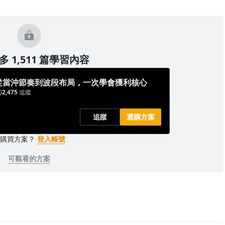
 1,511 篇學習內容
從當沖節奏到波段布局，一次學會獲利核心
)
2,475
追蹤
追蹤
選購方案
已購買方案？
登入帳號
可觀看的方案