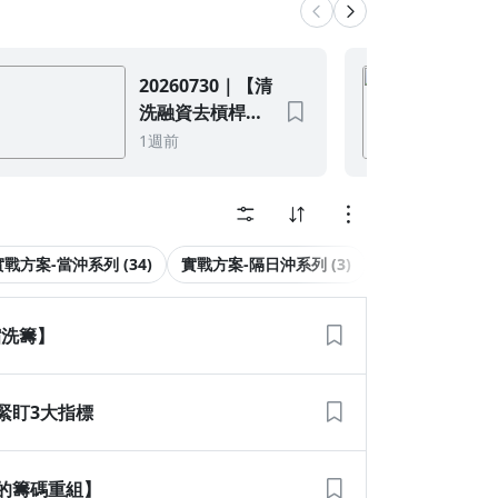
20260730｜【清
洗融資去槓桿爆
走！盤中勁揚
1週前
1116 點尾盤甩尾
失守四萬，小七
看微台散戶遭大
斷頭後的籌碼重
實戰方案-當沖系列 (34)
實戰方案-隔日沖系列 (3)
實戰方案-期貨系列 
組】
縮洗籌】
緊盯3大指標
後的籌碼重組】