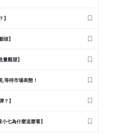
彈？】
大斷頭】
窒息量觀望】
現,等待市場表態！
反彈？】
看看小七為什麼這麼看】