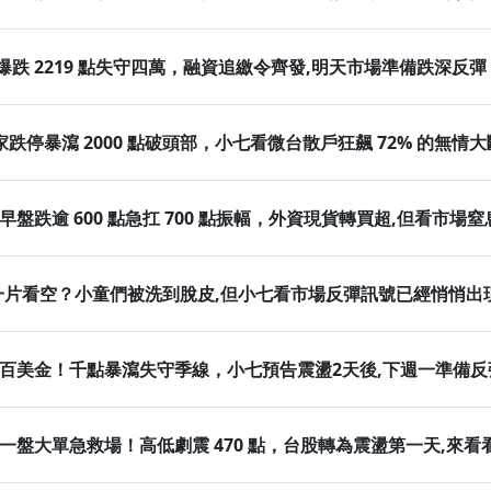
！盤中爆跌 2219 點失守四萬，融資追繳令齊發,明天市場準備跌深反
！千家跌停暴瀉 2000 點破頭部，小七看微台散戶狂飆 72% 的無情
！早盤跌逾 600 點急扛 700 點振幅，外資現貨轉買超,但看市場
投資人一片看空？小童們被洗到脫皮,但小七看市場反彈訊號已經悄悄出
價破百美金！千點暴瀉失守季線，小七預告震盪2天後,下週一準備
最後一盤大單急救場！高低劇震 470 點，台股轉為震盪第一天,來