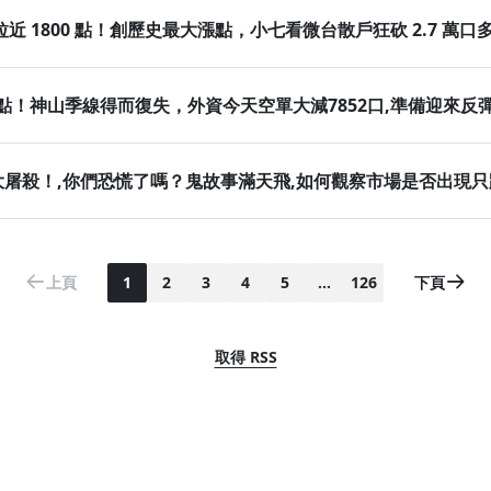
暴拉近 1800 點！創歷史最大漲點，小七看微台散戶狂砍 2.7 萬
100 點！神山季線得而復失，外資今天空單大減7852口,準備迎來
史詩級大屠殺！,你們恐慌了嗎？鬼故事滿天飛,如何觀察市場是否出現
上頁
1
2
3
4
5
…
126
下頁
取得 RSS