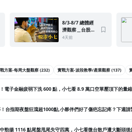
8/3-8/7 總體經
濟觀察＿台股下
週剉咧等！台指
4天前
期夜盤狂瀉超
1000點,小夥伴
們好了傷疤忘記
疼？下週請緊盯
戰方案-每周大盤觀察 (232)
實戰方案-波段教學/產業觀察 (137)
3大指標
刀！電子金融疲弱下洗 600 點，小七看 8.9 萬口空單壓頂下的量
咧等！台指期夜盤狂瀉超1000點,小夥伴們好了傷疤忘記疼？下週請
！盤中勁揚 1116 點尾盤甩尾失守四萬，小七看微台散戶遭大斷頭