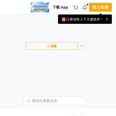
下載 App
登入/註冊
註冊領取上千元優惠券！
公告
載 APP 領取獎勵，隨時吸收新知識
🌞 PPA 避暑津貼．冷氣房升級｜
手機掃描下載
🥵 酷暑限時快閃｜單筆滿 NT$2,500 現
期間快閃活動
折 NT$300、再贈最高 2% 點數回饋！
2 天前
🚀 酷暑來襲．偷偷在冷氣房升級 📈
追蹤
⭐️ 【冷氣房進修 限時開跑】◾單筆滿
NT$2,500 現折 NT$300◾活動期間：即
查看全部
日起 - 8/13（只有一週）-📣 酷暑季好康
\ 再加碼 /→ 點數回饋無上限🔥購買任一
課程 or 訂閱✅ 消費即享回饋 1% 點數
✅ 滿 $5,000 回饋 2% 點數🎁 此為 PPA
官方帳號 Line@ 專屬活動，加入好友👉
享有「渠道專屬活動」及「個人化推
播」！