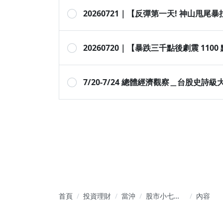
20260721｜【反彈第一天! 神山甩尾
20260720｜【暴跌三千點後劇震 1
7/20-7/24 總體經濟觀察＿台股
首頁
投資理財
當沖
股市小七｜
內容
從當沖節奏
到波段布