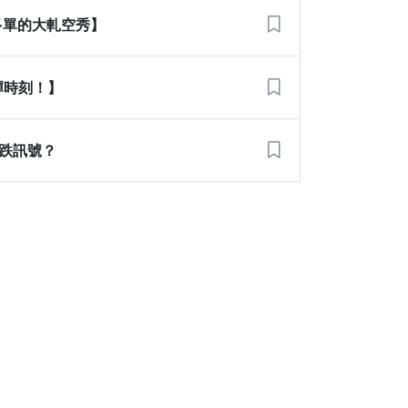
口多單的大軋空秀】
反彈時刻！】
只跌訊號？