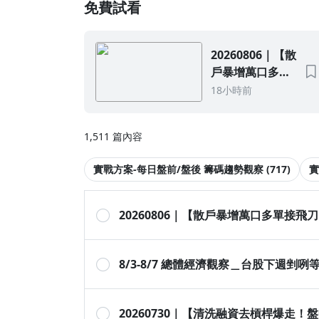
免費試看
搭配七公podcast及YouTube事半功倍
每月共「至少20篇」文章分享
🙂保留因病或急事休刊的權利
20260806｜【散
戶暴增萬口多單
接飛刀！電子金
18小時前
融疲弱下洗 600
點，小七看 8.9
1,511 篇內容
萬口空單壓頂下
的量縮洗籌】
實戰方案-每日盤前/盤後 籌碼趨勢觀察 (717)
實
20260806｜【散戶暴增萬口多單接飛
8/3-8/7 總體經濟觀察＿台股下週剉
20260730｜【清洗融資去槓桿爆走