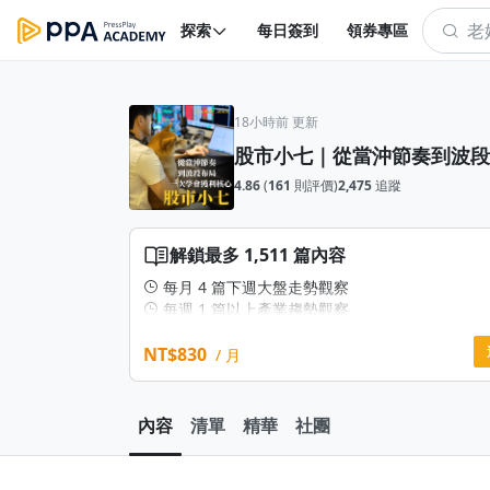
探索
每日簽到
領券專區
18小時前 更新
股市小七｜從當沖節奏到波段
4.86
(
161
則評價)
2,475
追蹤
解鎖最多 1,511 篇內容
每月 4 篇下週大盤走勢觀察
每週 1 篇以上產業趨勢觀察
每週1部會員專屬直播
NT$830
每日1篇「產業趨勢」與「資金流向」導讀
/ 月
「當沖」主打不看K線、五檔、布林等眼花撩亂
用「大盤」看懂買賣時間點。
「波段」以籌碼面及產業趨勢，找到大戶成本，
內容
清單
精華
社團
看盤，也能讓大戶幫你抬轎。
以影音及文章，逐步帶你深入股票市場，投資路
單受怕！