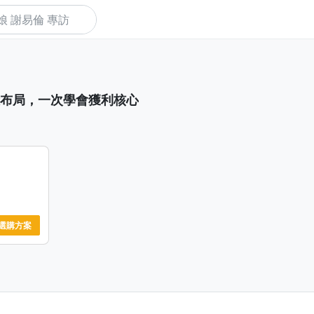
下
布局，一次學會獲利核心
選購方案
的數據，
不用每天
上不再孤