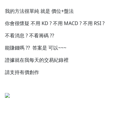
1.0x
我的方法很單純 就是 價位+盤法
0.75x
你會很懷疑 不用 KD ? 不用 MACD ? 不用 RSI ?
不看消息 ? 不看籌碼 ??
能賺錢嗎 ?? 答案是 可以~~~
證據就在我每天的交易紀錄裡
請支持有價創作