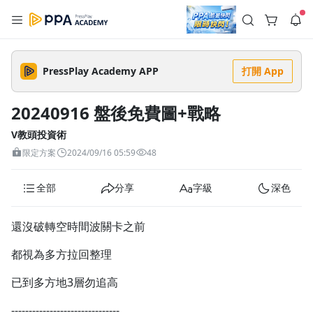
註冊領取 上千元優惠券！
公告
沒有描述
--:--
--:--
PressPlay Academy APP
打開 App
登入/註冊
🌞 PPA 避暑津貼．冷氣房升級｜期間快閃活動
🥵 酷暑限時快閃｜單筆滿 NT$2,500 現折 NT$300、再贈最高
20240916 盤後免費圖+戰略
2% 點數回饋！🚀 酷暑來襲．偷偷在冷氣房升級 📈⭐️ 【冷氣房
4 天前
進修 限時開跑】◾單筆滿 NT$2,500 現折 NT$300◾活動期間：
即日起 - 8/13（只有一週）-📣 酷暑季好康 \ 再加碼 /→ 點數回饋
V教頭投資術
返回播放器
無上限🔥購買任一課程 or 訂閱✅ 消費即享回饋 1% 點數✅ 滿
查看全部
限定方案
2024/09/16 05:59
48
$5,000 回饋 2% 點數🎁 此為 PPA 官方帳號 Line@ 專屬活動，加
1.0x
入好友👉 享有「渠道專屬活動」及「個人化推播」！
清除全部
追蹤列表
播放清單
全部
分享
字級
深色
播放速度
2.0x
還沒破轉空時間波關卡之前
沒有播放清單
1.75x
都視為多方拉回整理
去逛逛
1.5x
已到多方地3層勿追高
1.25x
-------------------------------