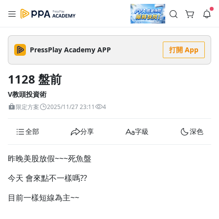
註冊領取 上千元優惠券！
公告
沒有描述
--:--
--:--
PressPlay Academy APP
打開 App
登入/註冊
🌞 PPA 避暑津貼．冷氣房升級｜期間快閃活動
🥵 酷暑限時快閃｜單筆滿 NT$2,500 現折 NT$300、再贈最高
1128 盤前
2% 點數回饋！🚀 酷暑來襲．偷偷在冷氣房升級 📈⭐️ 【冷氣房
5 天前
進修 限時開跑】◾單筆滿 NT$2,500 現折 NT$300◾活動期間：
即日起 - 8/13（只有一週）-📣 酷暑季好康 \ 再加碼 /→ 點數回饋
V教頭投資術
返回播放器
無上限🔥購買任一課程 or 訂閱✅ 消費即享回饋 1% 點數✅ 滿
查看全部
限定方案
2025/11/27 23:11
4
$5,000 回饋 2% 點數🎁 此為 PPA 官方帳號 Line@ 專屬活動，加
1.0x
入好友👉 享有「渠道專屬活動」及「個人化推播」！
清除全部
追蹤列表
播放清單
全部
分享
字級
深色
播放速度
2.0x
昨晚美股放假~~~死魚盤
沒有播放清單
1.75x
今天 會來點不一樣嗎??
去逛逛
1.5x
目前一樣短線為主~~
1.25x