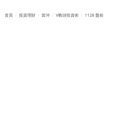
首頁
投資理財
當沖
V教頭投資術
1128 盤前