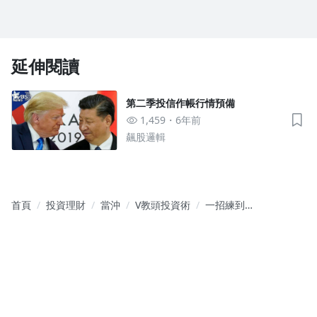
延伸閱讀
第二季投信作帳行情預備
1,459
6年前
飆股邏輯
首頁
投資理財
當沖
V教頭投資術
一招練到熟
財富自然來
2