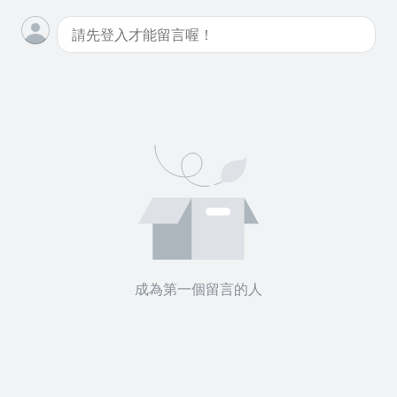
沒有待播放的清單
去逛逛
成為第一個留言的人