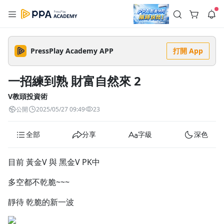
註冊領取 上千元優惠券！
公告
沒有描述
--:--
--:--
PressPlay Academy APP
打開 App
登入/註冊
🌞 PPA 避暑津貼．冷氣房升級｜期間快閃活動
🥵 酷暑限時快閃｜單筆滿 NT$2,500 現折 NT$300、再贈最高
一招練到熟 財富自然來 2
2% 點數回饋！🚀 酷暑來襲．偷偷在冷氣房升級 📈⭐️ 【冷氣房
4 天前
進修 限時開跑】◾單筆滿 NT$2,500 現折 NT$300◾活動期間：
即日起 - 8/13（只有一週）-📣 酷暑季好康 \ 再加碼 /→ 點數回饋
V教頭投資術
返回播放器
無上限🔥購買任一課程 or 訂閱✅ 消費即享回饋 1% 點數✅ 滿
查看全部
公開
2025/05/27 09:49
23
$5,000 回饋 2% 點數🎁 此為 PPA 官方帳號 Line@ 專屬活動，加
1.0x
入好友👉 享有「渠道專屬活動」及「個人化推播」！
清除全部
追蹤列表
播放清單
全部
分享
字級
深色
播放速度
2.0x
目前 黃金V 與 黑金V PK中
沒有播放清單
1.75x
多空都不乾脆~~~
去逛逛
1.5x
靜待 乾脆的新一波
1.25x