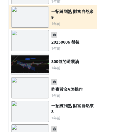
0806 盤前
2026 單口累計
1年前
2天前
3天前
一招練到熟 財富自然來
9
1年前
20250606 盤後
1年前
800號的避震油
1年前
昨夜黃金V怎操作
1年前
一招練到熟 財富自然來
8
1年前