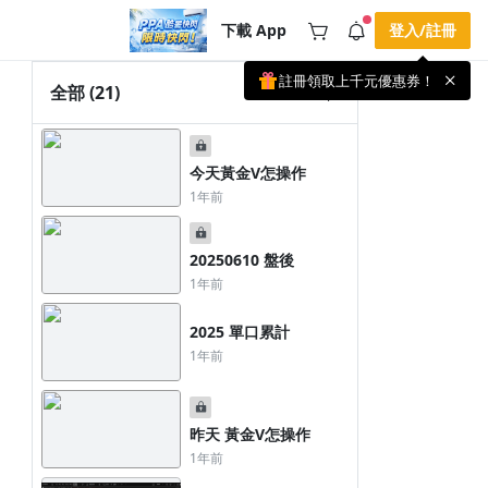
下載 App
登入/註冊
註冊領取上千元優惠券！
公告
全部
(21)
載 APP 領取獎勵，隨時吸收新知識
🌞 PPA 避暑津貼．冷氣房升級｜
手機掃描下載
🥵 酷暑限時快閃｜單筆滿 NT$2,500 現
期間快閃活動
今天黃金V怎操作
折 NT$300、再贈最高 2% 點數回饋！
4 天前
🚀 酷暑來襲．偷偷在冷氣房升級 📈
1年前
⭐️ 【冷氣房進修 限時開跑】◾單筆滿
NT$2,500 現折 NT$300◾活動期間：即
查看全部
日起 - 8/13（只有一週）-📣 酷暑季好康
\ 再加碼 /→ 點數回饋無上限🔥購買任一
20250610 盤後
課程 or 訂閱✅ 消費即享回饋 1% 點數
1年前
✅ 滿 $5,000 回饋 2% 點數🎁 此為 PPA
官方帳號 Line@ 專屬活動，加入好友👉
享有「渠道專屬活動」及「個人化推
2025 單口累計
播」！
1年前
昨天 黃金V怎操作
1年前