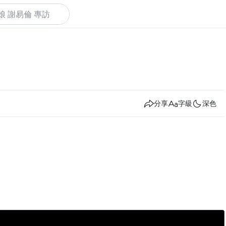
下
分享
字級
深色