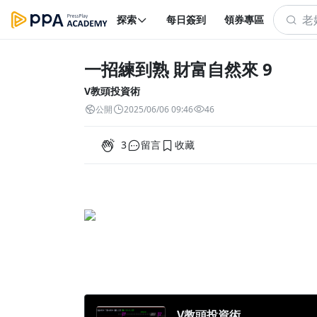
探索
每日簽到
領券專區
一招練到熟 財富自然來 9
V教頭投資術
公開
2025/06/06 09:46
46
3
留言
收藏
V教頭投資術