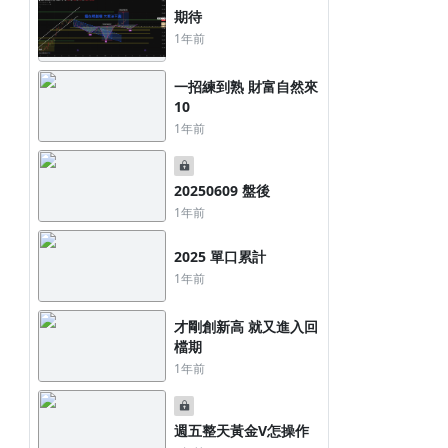
期待
1年前
一招練到熟 財富自然來
10
1年前
20250609 盤後
1年前
2025 單口累計
1年前
才剛創新高 就又進入回
檔期
1年前
週五整天黃金V怎操作