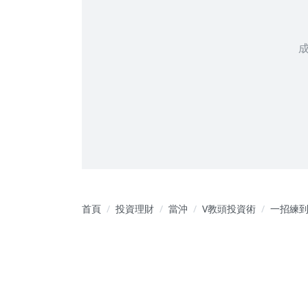
首頁
投資理財
當沖
V教頭投資術
一招練
財富自
9