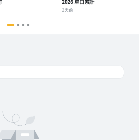
前
2026 單口累計
2天前