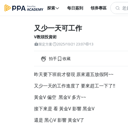
探索
每日簽到
領券專區
又少一天可工作
V教頭投資術
限定方案
2025/10/21 23:07
13
拍手
收藏
昨天要下班前才發現 原來週五放假阿~~
又少一天的工作進度了 要來趕工一下了!!
黃金V 偏空 黑金V 多方~~
接下來是 看 黃金V 影響 黑金V
還是 黑心V 影響 黃金V了