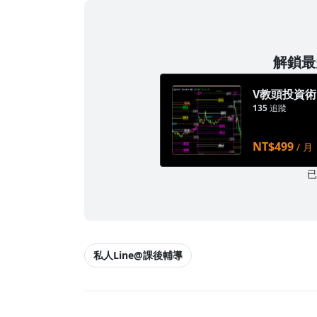
解鎖最多
V教頭投資術
135
追蹤
NT$499
/ 月
私人Line@課後輔導