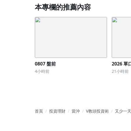
本專欄的推薦內容
0807 盤前
2026 
4小時前
21小時前
首頁
投資理財
當沖
V教頭投資術
又少一
工作