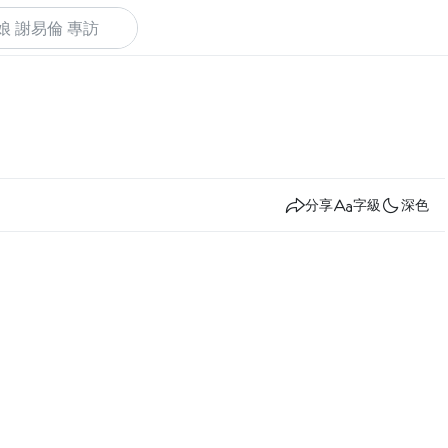
下
分享
字級
深色