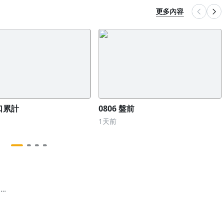
更多內容
單口累計
0806 盤前
1天前
天可