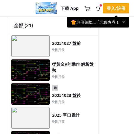
下載 App
登入/註冊
註冊領取上千元優惠券！
公告
全部
(21)
載 APP 領取獎勵，隨時吸收新知識
🌞 PPA 避暑津貼．冷氣房升級｜
手機掃描下載
20251027 盤前
🥵 酷暑限時快閃｜單筆滿 NT$2,500 現
期間快閃活動
折 NT$300、再贈最高 2% 點數回饋！
2 天前
9個月前
🚀 酷暑來襲．偷偷在冷氣房升級 📈
⭐️ 【冷氣房進修 限時開跑】◾單筆滿
NT$2,500 現折 NT$300◾活動期間：即
查看全部
從黃金V的動作 解析盤
日起 - 8/13（只有一週）-📣 酷暑季好康
勢
\ 再加碼 /→ 點數回饋無上限🔥購買任一
課程 or 訂閱✅ 消費即享回饋 1% 點數
9個月前
✅ 滿 $5,000 回饋 2% 點數🎁 此為 PPA
官方帳號 Line@ 專屬活動，加入好友👉
享有「渠道專屬活動」及「個人化推
播」！
20251023 盤後
9個月前
2025 單口累計
9個月前