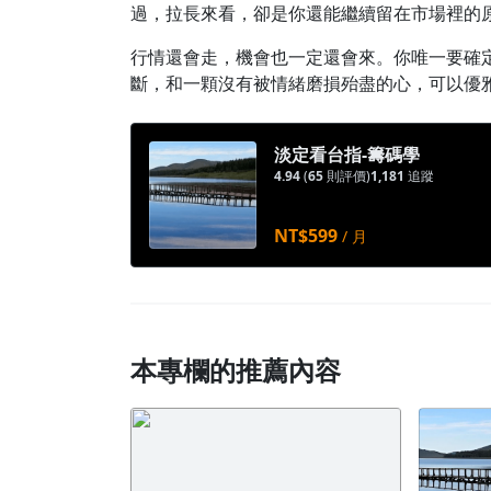
過，拉長來看，卻是你還能繼續留在市場裡的
行情還會走，機會也一定還會來。你唯一要確
斷，和一顆沒有被情緒磨損殆盡的心，可以優
淡定看台指-籌碼學
4.94
(
65
則評價)
1,181
追蹤
NT$599
/ 月
本專欄的推薦內容