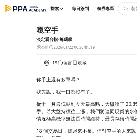
探索
每日簽到
領券專區
嘎空手
淡定看台指-籌碼學
公開
2026/01/22 06:30
519
18
留言
收藏
你手上還有多單嗎？
我先說，我一口都沒有了。
從十一月最低點到今天最高點，大盤漲了 20
手。若大盤持續往上漲，我們將連同現貨的水位
情況極高機率無法長時間維持，最長存續時間約為
18 個交易日，聽起來不長。但對空手的人來