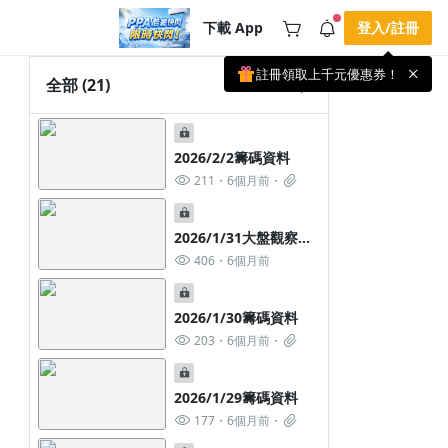
下載 App
登入/註冊
註冊領取上千元優惠券！
公告
全部
(21)
載 APP 領取獎勵，隨時吸收新知識
🌞 PPA 避暑津貼．冷氣房升級｜
手機掃描下載
🥵 酷暑限時快閃｜單筆滿 NT$2,500 現
期間快閃活動
2026/2/2籌碼資料
折 NT$300、再贈最高 2% 點數回饋！
3 天前
🚀 酷暑來襲．偷偷在冷氣房升級 📈
211
6個月前
⭐️ 【冷氣房進修 限時開跑】◾單筆滿
NT$2,500 現折 NT$300◾活動期間：即
查看全部
日起 - 8/13（只有一週）-📣 酷暑季好康
\ 再加碼 /→ 點數回饋無上限🔥購買任一
2026/1/31大盤觀察心
課程 or 訂閱✅ 消費即享回饋 1% 點數
得分享
406
6個月前
✅ 滿 $5,000 回饋 2% 點數🎁 此為 PPA
官方帳號 Line@ 專屬活動，加入好友👉
享有「渠道專屬活動」及「個人化推
播」！
2026/1/30籌碼資料
203
6個月前
2026/1/29籌碼資料
177
6個月前