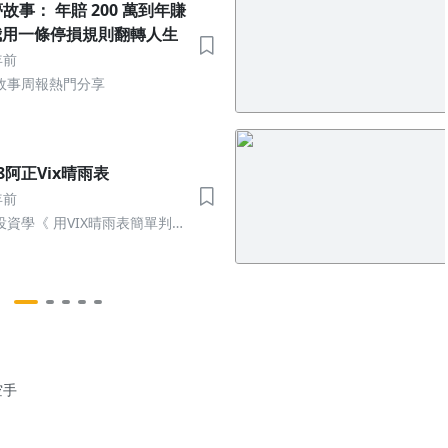
 200 萬到年賺
：我用一條停損規則翻轉人生
年前
故事周報熱門分享
.28阿正Vix晴雨表
年前
資學《 用VIX晴雨表簡單判斷
空手