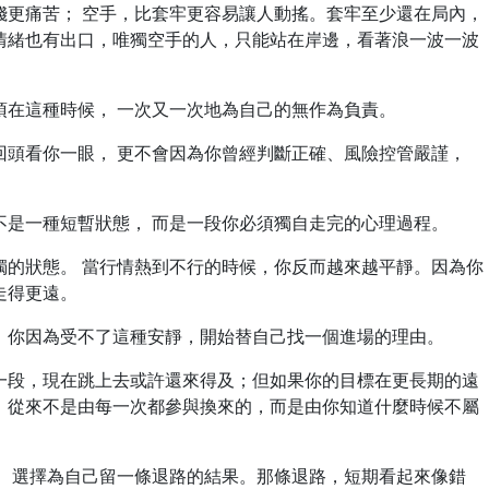
錢更痛苦； 空手，比套牢更容易讓人動搖。套牢至少還在局內，
情緒也有出口，唯獨空手的人，只能站在岸邊，看著浪一波一波
須在這種時候， 一次又一次地為自己的無作為負責。
回頭看你一眼， 更不會因為你曾經判斷正確、風險控管嚴謹，
不是一種短暫狀態， 而是一段你必須獨自走完的心理過程。
獨的狀態。 當行情熱到不行的時候，你反而越來越平靜。因為你
走得更遠。
，你因為受不了這種安靜，開始替自己找一個進場的理由。
一段，現在跳上去或許還來得及；但如果你的目標在更長期的遠
，從來不是由每一次都參與換來的，而是由你知道什麼時候不屬
， 選擇為自己留一條退路的結果。那條退路，短期看起來像錯