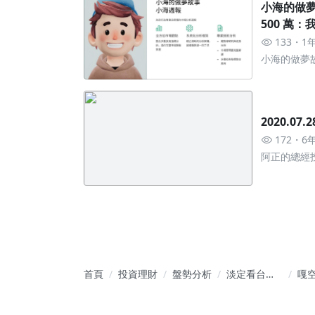
小海的做夢故事： 年賠
500 萬
133
1
小海的做夢
2020.07
172
6
阿正的總經投
趨勢》
首頁
投資理財
盤勢分析
淡定看台指-
嘎
籌碼學