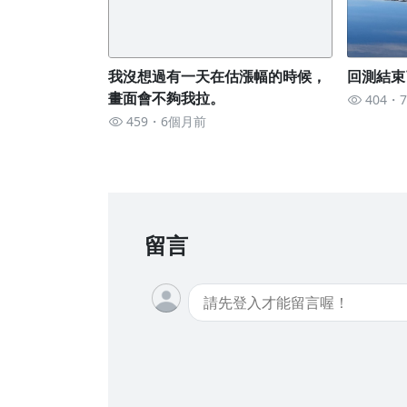
我沒想過有一天在估漲幅的時候，
回測結束
畫面會不夠我拉。
404
459
6個月前
留言