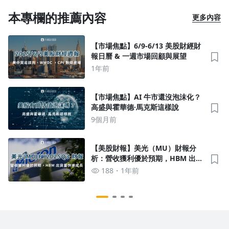
本專欄的推薦內容
更多內容
【市場焦點】6/9-6/13 美股財經財
報日曆 & 一週市場回顧與展望
1年前
【市場焦點】AI 牛市還沒泡沫化？
高盛與霍華德·馬克斯這樣說
9個月前
【美股財報】美光（MU）財報分
析：營收獲利優於預期，HBM 出貨
量也快速成長
188
1年前