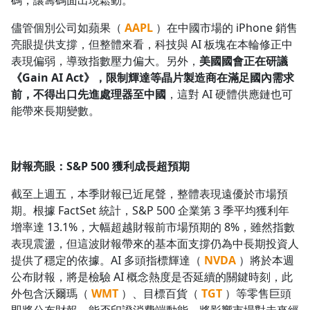
碼，讓籌碼面出現鬆動。
儘管個別公司如蘋果（
AAPL
）在中國市場的 iPhone 銷售
亮眼提供支撐，但整體來看，科技與 AI 板塊在本輪修正中
表現偏弱，導致指數壓力偏大。另外，
美國國會正在研議
《Gain AI Act》，限制輝達等晶片製造商在滿足國內需求
前，不得出口先進處理器至中國
，這對 AI 硬體供應鏈也可
能帶來長期變數。
財報亮眼：S&P 500 獲利成長超預期
截至上週五，本季財報已近尾聲，整體表現遠優於市場預
期。根據 FactSet 統計，S&P 500 企業第 3 季平均獲利年
增率達 13.1%，大幅超越財報前市場預期的 8%，雖然指數
表現震盪，但這波財報帶來的基本面支撐仍為中長期投資人
提供了穩定的依據。AI 多頭指標輝達（
NVDA
）將於本週
公布財報，將是檢驗 AI 概念熱度是否延續的關鍵時刻，此
外包含沃爾瑪（
WMT
）、目標百貨（
TGT
）等零售巨頭