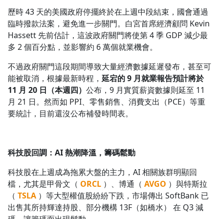
歷時 43 天的美國政府停擺終於在上週中段結束，國會通過
臨時撥款法案，避免進一步關門。白宮首席經濟顧問 Kevin
Hassett 先前估計，這波政府關門將使第 4 季 GDP 減少最
多 2 個百分點，並影響約 6 萬個就業機會。
不過政府關門這段期間導致大量經濟數據延遲發布，甚至可
能被取消，根據最新時程，
延宕的 9 月就業報告預計將於
11 月 20 日（本週四）
公布，9 月實質薪資數據則延至 11
月 21 日。然而如 PPI、零售銷售、消費支出（PCE）等重
要統計，目前還沒公布補發時間表。
科技股回調：AI 熱潮降溫，籌碼鬆動
科技股在上週成為拖累大盤的主力，AI 相關族群明顯回
檔，尤其是甲骨文（
ORCL
）、博通（
AVGO
）與特斯拉
（
TSLA
）等大型權值股紛紛下跌，市場傳出 SoftBank 已
出售其所持輝達持股、部分機構 13F（如橋水） 在 Q3 減