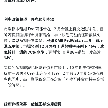
資金流出壓力升高。
利率政策觀望：降息預期降溫
市場原本預期 Fed 可能會在 12 月會議上再次啟動降息，但
隨著官員陸續釋出鷹派言論，加上缺乏完整的經濟數據支
撐，降息預期快速降溫。
根據 CME FedWatch 工具，截至
週五午後，市場預測 12 月降息 1 碼的機率僅剩下 46%，遠
低於前一週的 70% 水準
，更別說 10 月底時還曾一度高達
94%。
這樣的預期轉變也反映在債券市場上，10 年期美債殖利率
從前一週的 4.09% 上升至 4.15%，2 年與 30 年期公債殖利
率也同步走高，顯示資金正在定價「利率可能會維持在高檔
一段時間」。
政府停擺落幕：數據回補進度緩慢