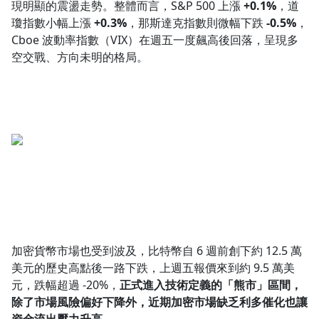
現明顯的震盪走勢。整體而言，S&P 500 上漲
+0.1%
，道
1.0x
瓊指數小幅上漲
+0.3%
，那斯達克指數則微幅下跌
-0.5%
，
Cboe 波動率指數（VIX）在週五一度飆高後回落，呈現多
0.75x
空交戰、方向未明的格局。
加密貨幣市場也受到波及，比特幣自 6 週前創下約 12.5 萬
美元的歷史高點後一路下跌，上週五報價來到約 9.5 萬美
元，跌幅超過 -20%，
正式進入技術定義的「熊市」區間，
除了市場風險偏好下降外，近期加密市場缺乏利多催化也讓