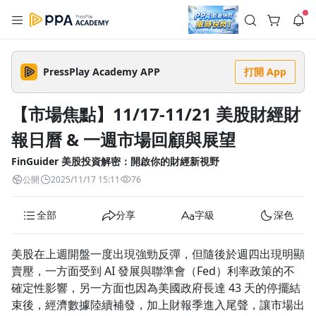
註冊領取 上千元優惠券！
公告
沒有描述
--:--
--:--
PressPlay Academy APP
打開 App
登入/註冊
🌞 PPA 避暑津貼．冷氣房升級｜期間快閃活動
🥵 酷暑限時快閃｜單筆滿 NT$2,500 現折 NT$300、再贈最高
【市場焦點】11/17-11/21 美股財經財
2% 點數回饋！🚀 酷暑來襲．偷偷在冷氣房升級 📈⭐️ 【冷氣房
3 天前
進修 限時開跑】◾單筆滿 NT$2,500 現折 NT$300◾活動期間：
報日曆 & 一週市場回顧與展望
即日起 - 8/13（只有一週）-📣 酷暑季好康 \ 再加碼 /→ 點數回饋
返回播放器
無上限🔥購買任一課程 or 訂閱✅ 消費即享回饋 1% 點數✅ 滿
查看全部
$5,000 回饋 2% 點數🎁 此為 PPA 官方帳號 Line@ 專屬活動，加
FinGuider 美股投資解密：開啟你的財經新視野
1.0x
入好友👉 享有「渠道專屬活動」及「個人化推播」！
清除全部
公開
2025/11/17 15:11
76
追蹤列表
播放清單
播放速度
全部
分享
字級
深色
2.0x
沒有播放清單
1.75x
美股在上週開盤一度出現強勁反彈，但隨後於週四出現明顯
去逛逛
賣壓，一方面受到 AI 發展與聯準會（Fed）利率政策的不
1.5x
確定性影響，另一方面也因為美國政府長達 43 天的停擺結
束後，經濟數據陸續補發，加上財報季進入尾聲，讓市場出
1.25x