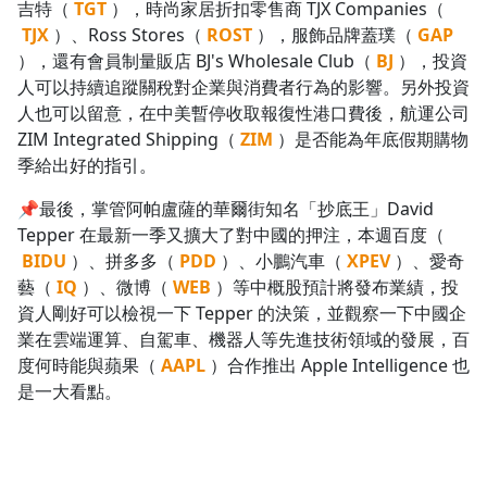
吉特（
TGT
），時尚家居折扣零售商 TJX Companies（
TJX
）、Ross Stores（
ROST
），服飾品牌蓋璞（
GAP
），還有會員制量販店 BJ's Wholesale Club（
BJ
），投資
人可以持續追蹤關稅對企業與消費者行為的影響。另外投資
人也可以留意，在中美暫停收取報復性港口費後，航運公司
ZIM Integrated Shipping（
ZIM
）是否能為年底假期購物
季給出好的指引。
📌最後，掌管阿帕盧薩的華爾街知名「抄底王」David
Tepper 在最新一季又擴大了對中國的押注，本週百度（
BIDU
）、拼多多（
PDD
）、小鵬汽車（
XPEV
）、愛奇
藝（
IQ
）、微博（
WEB
）等中概股預計將發布業績，投
資人剛好可以檢視一下 Tepper 的決策，並觀察一下中國企
業在雲端運算、自駕車、機器人等先進技術領域的發展，百
度何時能與蘋果（
AAPL
）合作推出 Apple Intelligence 也
是一大看點。