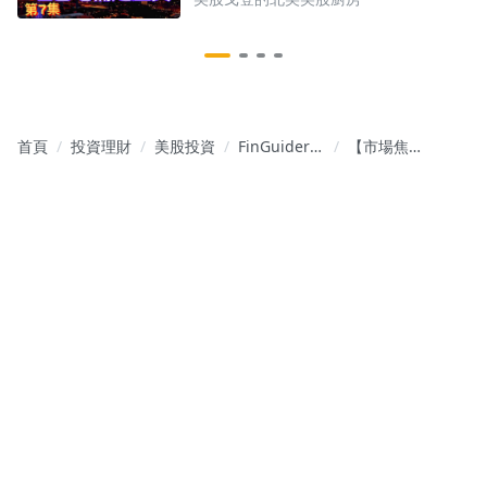
首頁
投資理財
美股投資
FinGuider
【市場焦
美股投資解
點】11/17-
密：開啟你
11/21 美股
的財經新視
財經財報日
野
曆 & 一週市
場回顧與展
望