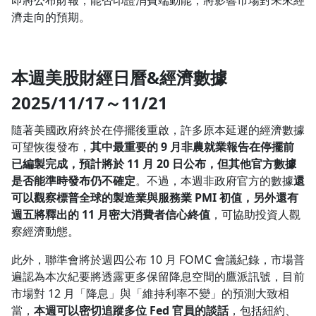
即將公布財報，能否印證消費端動能，將影響市場對未來經
濟走向的預期。
本
週美股財經日曆&經濟數據
2025/11/17～11/21
隨著美國政府終於在停擺後重啟，許多原本延遲的經濟數據
可望恢復發布，
其中最重要的 9 月非農就業報告在停擺前
已編製完成，預計將於 11 月 20 日公布，但其他官方數據
是否能準時發布仍不確定
。不過，本週非政府官方的數據
還
可以觀察標普全球的製造業與服務業 PMI 初值，另外還有
週五將釋出的 11 月密大消費者信心終值
，可協助投資人觀
察經濟動態。
此外，聯準會將於週四公布 10 月 FOMC 會議紀錄，市場普
遍認為本次紀要將透露更多保留降息空間的鷹派訊號，目前
市場對 12 月「降息」與「維持利率不變」的預測大致相
當，
本週可以密切追蹤多位 Fed 官員的談話
，包括紐約、