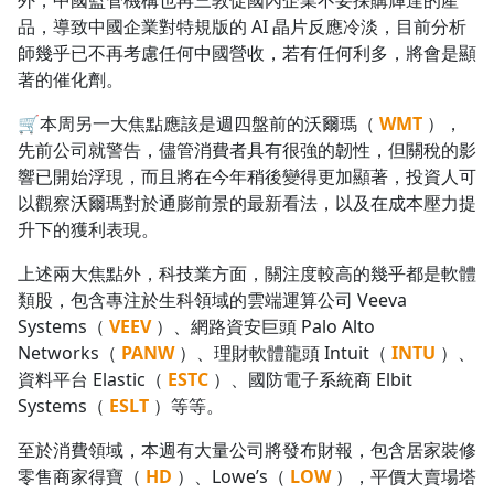
外，中國監管機構也再三敦促國內企業不要採購輝達的產
品，導致中國企業對特規版的 AI 晶片反應冷淡，目前分析
師幾乎已不再考慮任何中國營收，若有任何利多，將會是顯
著的催化劑。
🛒本周另一大焦點應該是週四盤前的沃爾瑪（
WMT
），
先前公司就警告，儘管消費者具有很強的韌性，但關稅的影
響已開始浮現，而且將在今年稍後變得更加顯著，投資人可
以觀察沃爾瑪對於通膨前景的最新看法，以及在成本壓力提
升下的獲利表現。
上述兩大焦點外，科技業方面，關注度較高的幾乎都是軟體
類股，包含專注於生科領域的雲端運算公司 Veeva
Systems（
VEEV
）、網路資安巨頭 Palo Alto
Networks（
PANW
）、理財軟體龍頭 Intuit（
INTU
）、
資料平台 Elastic（
ESTC
）、國防電子系統商 Elbit
Systems（
ESLT
）等等。
沒有待播放的清單
去逛逛
至於消費領域，本週有大量公司將發布財報，包含居家裝修
零售商家得寶（
HD
）、Lowe’s（
LOW
），平價大賣場塔