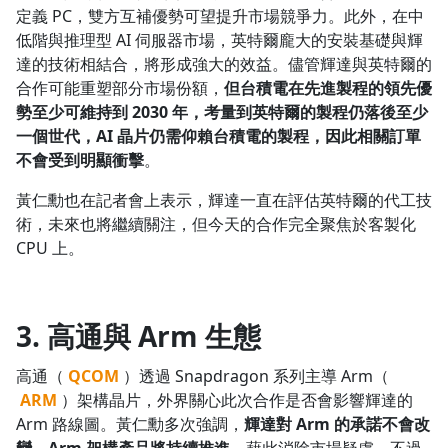
定義 PC，雙方互補優勢可望提升市場競爭力。此外，在中
低階與推理型 AI 伺服器市場，英特爾龐大的安裝基礎與輝
達的技術相結合，將形成強大的效益。儘管輝達與英特爾的
合作可能重塑部分市場份額，
但台積電在先進製程的領先優
勢至少可維持到 2030 年，考量到英特爾的製程仍落後至少
一個世代，AI 晶片仍需仰賴台積電的製程，因此相關訂單
不會受到明顯衝擊
。
黃仁勳也在記者會上表示，輝達一直在評估英特爾的代工技
術，未來也將繼續關注，但今天的合作完全聚焦於客製化
CPU 上。
3. 高通與 Arm 生態
高通（
QCOM
）透過 Snapdragon 系列主導 Arm（
沒有待播放的清單
去逛逛
ARM
）架構晶片，外界關心此次合作是否會影響輝達的
Arm 路線圖。黃仁勳多次強調，
輝達對 Arm 的承諾不會改