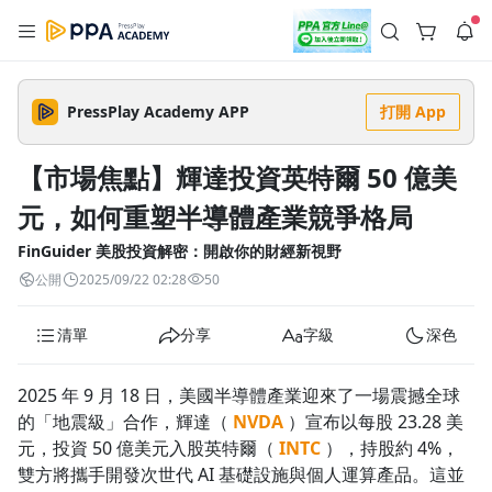
註冊領取 上千元優惠券！
公告
沒有描述
--:--
--:--
PressPlay Academy APP
打開 App
登入/註冊
🌞 PPA 避暑津貼．冷氣房升級｜期間快閃活動
🥵 酷暑限時快閃｜單筆滿 NT$2,500 現折 NT$300、再贈最高
【市場焦點】輝達投資英特爾 50 億美
2% 點數回饋！🚀 酷暑來襲．偷偷在冷氣房升級 📈⭐️ 【冷氣房
3 天前
進修 限時開跑】◾單筆滿 NT$2,500 現折 NT$300◾活動期間：
元，如何重塑半導體產業競爭格局
即日起 - 8/13（只有一週）-📣 酷暑季好康 \ 再加碼 /→ 點數回饋
返回播放器
無上限🔥購買任一課程 or 訂閱✅ 消費即享回饋 1% 點數✅ 滿
查看全部
$5,000 回饋 2% 點數🎁 此為 PPA 官方帳號 Line@ 專屬活動，加
FinGuider 美股投資解密：開啟你的財經新視野
1.0x
入好友👉 享有「渠道專屬活動」及「個人化推播」！
清除全部
公開
2025/09/22 02:28
50
追蹤列表
播放清單
播放速度
清單
分享
字級
深色
2.0x
沒有播放清單
1.75x
2025 年 9 月 18 日，美國半導體產業迎來了一場震撼全球
去逛逛
的「地震級」合作，輝達（
NVDA
）宣布以每股 23.28 美
1.5x
元，投資 50 億美元入股英特爾（
INTC
），持股約 4%，
雙方將攜手開發次世代 AI 基礎設施與個人運算產品。這並
1.25x