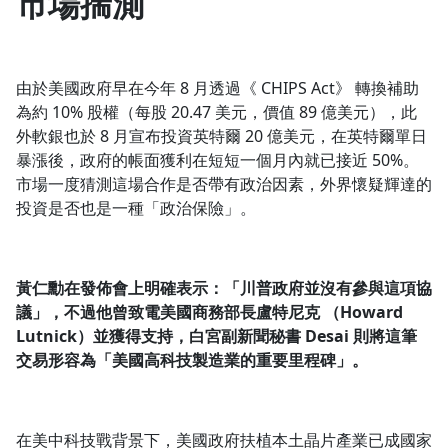
市場揣測
由於美國政府早在今年 8 月透過《 CHIPS Act》 轉換補助
為約 10% 股權（每股 20.47 美元，價值 89 億美元），此
外軟銀也於 8 月宣布投資英特爾 20 億美元，在英特爾單日
暴漲後，政府的帳面獲利在短短一個月內就已接近 50%。
市場一度猜測這場合作是否帶有政治因素，外界懷疑輝達的
投資是否也是一種「政治保險」。
黃仁勳在發佈會上明確表示：「川普政府並沒有參與這項協
議」，不過他曾致電美國商務部長盧特尼克 （Howard
Lutnick）並獲得支持，白宮副新聞秘書 Desai 則將這筆
交易形容為「美國高科技製造業的重要里程碑」。
在美中科技戰背景下，美國政府扶植本土晶片產業已成國家