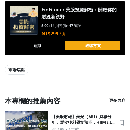
FinGuider 美股投資解密：開啟你的
財經新視野
5.00
(
14
則評價)
147
追蹤
NT$299
/ 月
追蹤
選購方案
市場焦點
本專欄的推薦內容
更多內容
【美股財報】美光（MU）財報分
析：營收獲利優於預期，HBM 出貨
量也快速成長
188
1年前