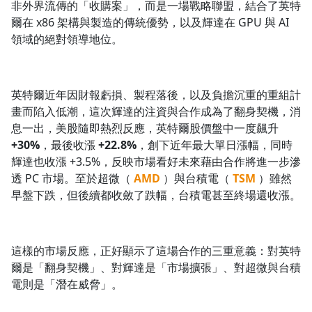
非外界流傳的「收購案」，而是一場戰略聯盟，結合了英特
1.0x
爾在 x86 架構與製造的傳統優勢，以及輝達在 GPU 與 AI
領域的絕對領導地位。
0.75x
英特爾近年因財報虧損、製程落後，以及負擔沉重的重組計
畫而陷入低潮，這次輝達的注資與合作成為了翻身契機，消
息一出，美股隨即熱烈反應，英特爾股價盤中一度飆升
+30%
，最後收漲
+22.8%
，創下近年最大單日漲幅，同時
輝達也收漲 +3.5%，反映市場看好未來藉由合作將進一步滲
透 PC 市場。至於超微（
AMD
）與台積電（
TSM
）雖然
早盤下跌，但後續都收斂了跌幅，台積電甚至終場還收漲。
這樣的市場反應，正好顯示了這場合作的三重意義：對英特
爾是「翻身契機」、對輝達是「市場擴張」、對超微與台積
電則是「潛在威脅」。