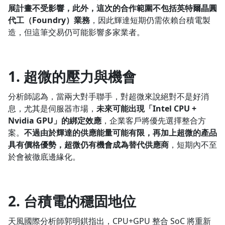
展計畫不受影響，此外，這次的合作範圍不包括英特爾晶圓
代工（Foundry）業務
，因此輝達短期仍需依賴台積電製
造，但這筆交易仍可能影響多家業者。
1. 超微的壓力與機會
分析師認為，當兩大對手聯手，對超微來說絕對不是好消
息，尤其是伺服器市場，
未來可能出現「Intel CPU +
Nvidia GPU」的綁定效應
，企業客戶將優先選擇整合方
案。
不過由於輝達的供應能量可能有限，再加上超微的產品
具有價格優勢，超微仍有機會成為替代供應商
，短期內不至
於會被徹底邊緣化。
2. 台積電的穩固地位
天風國際分析師郭明錤指出，CPU+GPU 整合 SoC 將重新