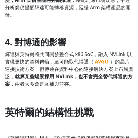
變，Arm 架構產品將持續推進
，藉此消除市場疑慮，不過
分析師仍提醒輝達可能轉移資源，延緩 Arm 架構產品的開
發。
4. 對博通的影響
輝達與英特爾將共同開發整合式 x86 SoC，融入 NVLink 以
實現更快的資料傳輸，這可能取代博通（
AVGO
）的晶片
連接技術方案，但博通在資料中心的連接解決方案上布局廣
泛，
就算某些場景採用 NVLink，也不會完全替代博通的方
案
，兩者大多會是互補與並存。
英特爾的結構性挑戰