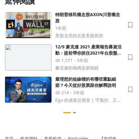
延伸閱讀
特朗普移民概念股AXON川普概念
股
1年前
美股戈登的北美美股廚房
12/9 麥克連 2021 產業報告募資活
動：提前帶你抓住2021年台股盤勢
及產業趨勢
1,571
5年前
麥克連的籌碼交易視鏡
最理想的短線標的有哪些重點細
節？今天從好股票跟你解釋說明
214
2年前
Ego 的成長交易室 | 守風控、正念
交易、成長ing
首頁
投資理財
美股投資
FinGuider
【市場焦