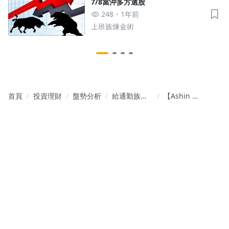
7/8當沖多方選股
248
1年前
上班族煉金術
首頁
投資理財
盤勢分析
給通勤族的
【Ashin 晨
飆股報告書 -
間碎碎念】
點石成金 飆
留意交易天
股輕鬆入袋
數變少