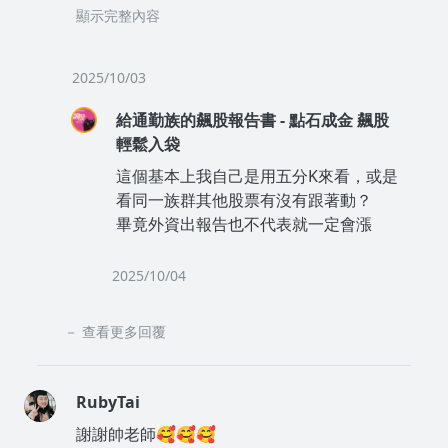
是否有相關的文章可以參考，不過好像沒有找到
顯示完整內容
類似的標題?不知道老師有沒有機會說明當看到
外資報告修正目標價的消息發出後，可以觀察當
天盤勢的注意事項嗎?如果有類似的文章我也可
2025/10/03
以去考古一下，謝謝老師的教學❤️
給通勤族的飆股報告書 - 點石成金 飆股
輕鬆入袋
這個基本上我自己是用五分K來看，或是
看同一族群其他股票有沒有跟著動？
畢竟外資出報告也不代表就一定會漲
2025/10/04
查看更多回覆
RubyTai
謝謝帥老師🥰🥰🥰