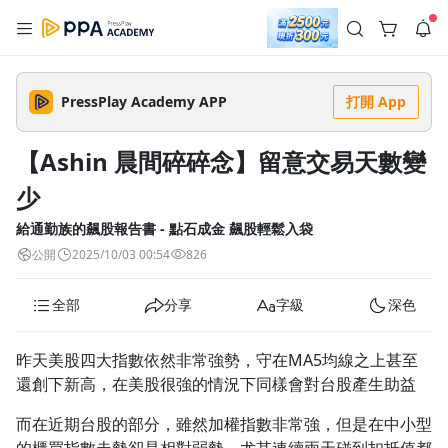
註冊領取 上千元優惠券！
公告
沒有描述
--:--
--:--
PressPlay Academy APP
打開 App
登入/註冊
🌞 PPA 避暑津貼．冷氣房升級｜期間快閃活動
🥵 酷暑限時快閃｜單筆滿 NT$2,500 現折 NT$300、再贈最高
【Ashin 晨間碎碎念】留意交易天數變
2% 點數回饋！🚀 酷暑來襲．偷偷在冷氣房升級 📈⭐️ 【冷氣房
2 天前
進修 限時開跑】◾單筆滿 NT$2,500 現折 NT$300◾活動期間：
少
即日起 - 8/13（只有一週）-📣 酷暑季好康 \ 再加碼 /→ 點數回饋
返回播放器
無上限🔥購買任一課程 or 訂閱✅ 消費即享回饋 1% 點數✅ 滿
查看全部
$5,000 回饋 2% 點數🎁 此為 PPA 官方帳號 Line@ 專屬活動，加
給通勤族的飆股報告書 - 點石成金 飆股輕鬆入袋
1.0x
入好友👉 享有「渠道專屬活動」及「個人化推播」！
清除全部
公開
2025/10/03 00:54
826
追蹤列表
播放清單
播放速度
全部
分享
字級
深色
2.0x
沒有播放清單
1.75x
昨天美股四大指數依然非常強勢，守在MA5均線之上甚至
去逛逛
還創下新高，在美股很強的情況下同樣會對台股產生助益
1.5x
而在近期台股的部分，雖然加權指數非常強，但是在中小型
1.25x