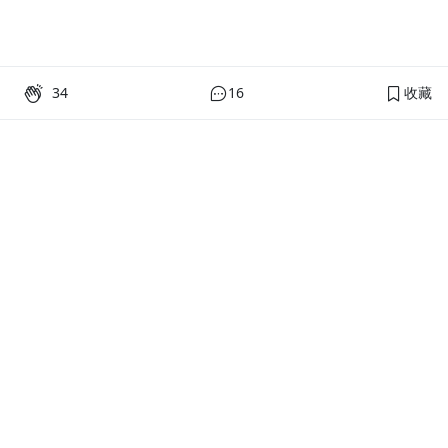
34
16
收藏
PressPlay Academy
課程分類
品牌介紹
線上課程
投資理財
語言學習
PPA 部落格
訂閱學習
烘焙料理
健康健身
活動主題館
耳邊說書
生活品味
職場技能
行銷
藝文娛樂
幫助
條款與政策