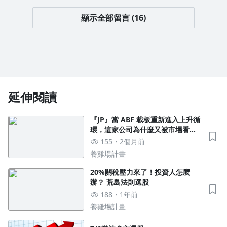
顯示全部留言 (16)
延伸閱讀
『JP』當 ABF 載板重新進入上升循
環，這家公司為什麼又被市場看
見？
155
2個月前
養雞場計畫
20%關稅壓力來了！投資人怎麼
辦？ 荒島法則選股
188
1年前
養雞場計畫