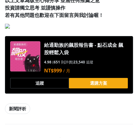
以上文章為版主心得分享 並無任何推薦之意
投資請獨立思考 並謹慎操作
若有其他問題也歡迎在下面留言與我討論喔！
給通勤族的飆股報告書 - 點石成金 飆
股輕鬆入袋
4.98
(
651
則評價)
23,540
追蹤
NT$999
/ 月
追蹤
選購方案
新聞評析