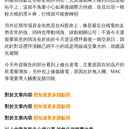
的櫃買指數走勢卻是相對弱勢，尤其連續兩天碰到扣抵值都
站不上，這就不免要小心如果後續壓力持續，並且出現一根
1.0x
較大根的黑Ｋ棒，行情就可能會轉弱
0.75x
另外近期市場資金依然是在AI股身上，像是最近台積電的走
勢非常的強，同時也帶動鴻海、緯創相關公司；不過今天選
股要留意的情況在於由於今天是這禮拜最後一個交易日，因
此針對這禮拜漲幅已經不小的或是周線成交量大的，就建議
先避開
今天外資報告的部分看到上修台達電，主要原因在於晶片的
耗電量增加；另外也上修義隆電，原因在於無人機、MAC
筆電要導入觸覺反饋功能
對於文章內容
想知道更多請點我
對於文章內容
想知道更多請點我
對於文章內容
想知道更多請點我