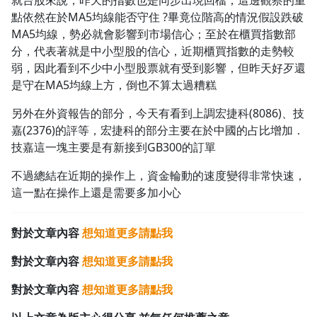
就台股來說，昨天的指數也是同步出現回檔，這邊觀察的重
點依然在於MA5均線能否守住 ?畢竟位階高的情況假設跌破
1.0x
MA5均線，勢必就會影響到市場信心；至於在櫃買指數部
分，代表著就是中小型股的信心，近期櫃買指數的走勢較
0.75x
弱，因此看到不少中小型股票就有受到影響，但昨天好歹還
是守在MA5均線上方，倒也不算太過糟糕
另外在外資報告的部分，今天有看到上調宏捷科(8086)、技
嘉(2376)的評等，宏捷科的部分主要在於中國的占比增加．
技嘉這一塊主要是有新接到GB300的訂單
不過總結在近期的操作上，資金輪動的速度變得非常快速，
這一點在操作上還是需要多加小心
對於文章內容
想知道更多請點我
對於文章內容
想知道更多請點我
對於文章內容
想知道更多請點我