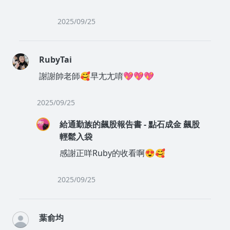
2025/09/25
RubyTai
謝謝帥老師🥰早尢尢唷💖💖💖
2025/09/25
給通勤族的飆股報告書 - 點石成金 飆股
輕鬆入袋
感謝正咩Ruby的收看啊😍🥰
2025/09/25
葉俞均