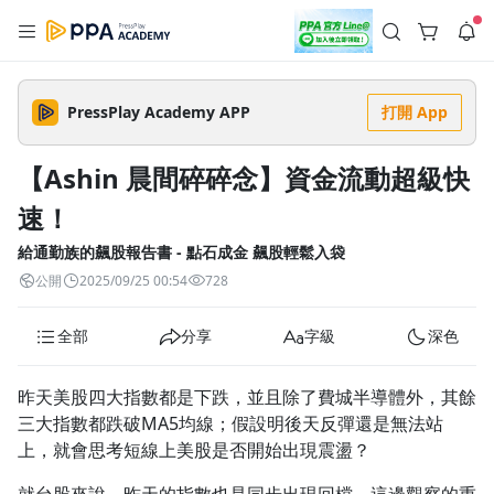
註冊領取 上千元優惠券！
公告
沒有描述
--:--
--:--
PressPlay Academy APP
打開 App
登入/註冊
🌞 PPA 避暑津貼．冷氣房升級｜期間快閃活動
🥵 酷暑限時快閃｜單筆滿 NT$2,500 現折 NT$300、再贈最高
【Ashin 晨間碎碎念】資金流動超級快
2% 點數回饋！🚀 酷暑來襲．偷偷在冷氣房升級 📈⭐️ 【冷氣房
3 天前
進修 限時開跑】◾單筆滿 NT$2,500 現折 NT$300◾活動期間：
速！
即日起 - 8/13（只有一週）-📣 酷暑季好康 \ 再加碼 /→ 點數回饋
返回播放器
無上限🔥購買任一課程 or 訂閱✅ 消費即享回饋 1% 點數✅ 滿
查看全部
$5,000 回饋 2% 點數🎁 此為 PPA 官方帳號 Line@ 專屬活動，加
給通勤族的飆股報告書 - 點石成金 飆股輕鬆入袋
1.0x
入好友👉 享有「渠道專屬活動」及「個人化推播」！
清除全部
公開
2025/09/25 00:54
728
追蹤列表
播放清單
播放速度
全部
分享
字級
深色
2.0x
沒有播放清單
1.75x
昨天美股四大指數都是下跌，並且除了費城半導體外，其餘
去逛逛
三大指數都跌破MA5均線；假設明後天反彈還是無法站
1.5x
上，就會思考短線上美股是否開始出現震盪？
1.25x