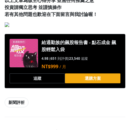
以上文章為版主心得分享 並無任何推薦之意
投資請獨立思考 並謹慎操作
若有其他問題也歡迎在下面留言與我討論喔！
給通勤族的飆股報告書 - 點石成金 飆
股輕鬆入袋
4.98
(
651
則評價)
23,540
追蹤
NT$999
/ 月
追蹤
選購方案
新聞評析