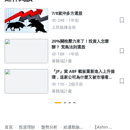
7/8當沖多方選股
248
1年前
上班族煉金術
20%關稅壓力來了！投資人怎麼
辦？ 荒島法則選股
188
1年前
養雞場計畫
『JP』當 ABF 載板重新進入上升循
環，這家公司為什麼又被市場看
見？
156
2個月前
養雞場計畫
首頁
投資理財
盤勢分析
給通勤族的
【Ashin 晨