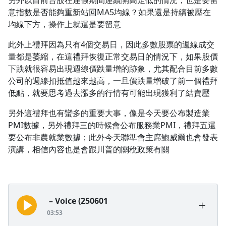
另外以目前台股在連假期間連續開高走低的情況，也是要留
意指數是否能夠重新站回MA5均線？如果還是持續被壓在
1.0x
均線下方，操作上就還是要留意
0.75x
此外上禮拜因為只有4個交易日，因此多數股票的週線成交
量都是萎縮，在這禮拜恢復正常交易日的情況下，如果股價
下跌就很容易出現週線價跌量增的跡象，尤其配合目前多數
公司的週線扣抵值越來越高，一旦價跌量增破了前一個禮拜
低點，就要思考過去漲多的行情有可能出現獲利了結賣壓
另外這禮拜也有蠻多的重要大事，像是今天要公布製造業
PMI數據，另外禮拜三的時候會公布服務業PMI，禮拜五還
要公布非農就業數據；此外今天聯準會主席鮑威爾也會發表
演講，相信內容也是會跟川普的關稅政策有關
– Voice (250601
03:53