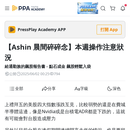
註冊領取 上千元優惠券！
公告
沒有描述
--:--
--:--
PressPlay Academy APP
打開 App
登入/註冊
🌞 PPA 避暑津貼．冷氣房升級｜期間快閃活動
🥵 酷暑限時快閃｜單筆滿 NT$2,500 現折 NT$300、再贈最高
【Ashin 晨間碎碎念】本週操作注意狀
2% 點數回饋！🚀 酷暑來襲．偷偷在冷氣房升級 📈⭐️ 【冷氣房
4 天前
進修 限時開跑】◾單筆滿 NT$2,500 現折 NT$300◾活動期間：
況
即日起 - 8/13（只有一週）-📣 酷暑季好康 \ 再加碼 /→ 點數回饋
返回播放器
無上限🔥購買任一課程 or 訂閱✅ 消費即享回饋 1% 點數✅ 滿
查看全部
$5,000 回饋 2% 點數🎁 此為 PPA 官方帳號 Line@ 專屬活動，加
給通勤族的飆股報告書 - 點石成金 飆股輕鬆入袋
1.0x
入好友👉 享有「渠道專屬活動」及「個人化推播」！
清除全部
公開
2025/06/02 00:25
794
追蹤列表
播放清單
播放速度
全部
分享
字級
深色
2.0x
沒有播放清單
1.75x
上禮拜五的美股四大指數漲跌互見，比較弱勢的還是在費城
去逛逛
半導體這邊，像是Nvidia或是台積電ADR都是下跌的，這就
1.5x
有可能會對台股造成壓力
1.25x