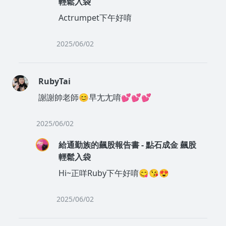
輕鬆入袋
Actrumpet下午好唷
2025/06/02
沒有待播放的清單
去逛逛
RubyTai
謝謝帥老師😊早尢尢唷💕💕💕
2025/06/02
給通勤族的飆股報告書 - 點石成金 飆股
輕鬆入袋
Hi~正咩Ruby下午好唷😋😘😍
2025/06/02