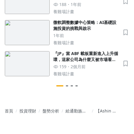
188
1年前
養雞場計畫
微軟調整數據中心策略：AI基礎設
施投資的挑戰與啟示
1年前
養雞場計畫
『JP』當 ABF 載板重新進入上升循
環，這家公司為什麼又被市場看
見？
159
2個月前
養雞場計畫
首頁
投資理財
盤勢分析
給通勤族的
【Ashin 晨
飆股報告書 -
間碎碎念】
點石成金 飆
本週操作注
股輕鬆入袋
意狀況