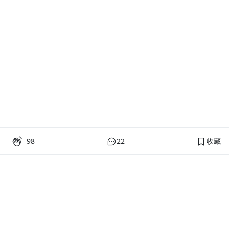
98
22
收藏
PressPlay Academy
課程分類
品牌介紹
線上課程
投資理財
語言學習