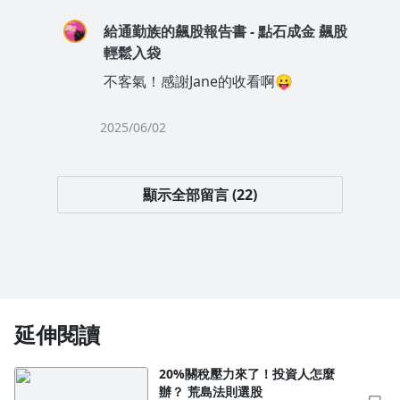
給通勤族的飆股報告書 - 點石成金 飆股
輕鬆入袋
不客氣！感謝Jane的收看啊😛
2025/06/02
顯示全部留言 (22)
延伸閱讀
20%關稅壓力來了！投資人怎麼
辦？ 荒島法則選股