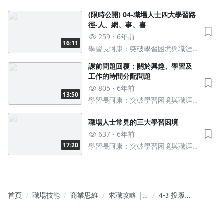
(限時公開) 04-職場人士四大學習路
徑-人、網、事、書
259
6年前
16:11
學習長阿康：突破學習困境與職涯
瓶頸的行動指南
課前問題回覆：關於興趣、學習及
工作的時間分配問題
805
6年前
13:50
學習長阿康：突破學習困境與職涯
瓶頸的行動指南
職場人士常見的三大學習困境
637
6年前
17:20
學習長阿康：突破學習困境與職涯
瓶頸的行動指南
沒有待播放的清單
去逛逛
首頁
職場技能
商業思維
求職攻略 |
4-3 投履
超詳細拆解
歷：高邀約
找工作、履
率的客製化