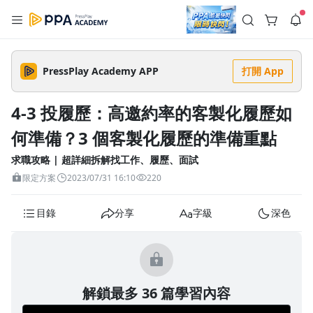
註冊領取 上千元優惠券！
公告
沒有描述
--:--
--:--
PressPlay Academy APP
打開 App
登入/註冊
🌞 PPA 避暑津貼．冷氣房升級｜期間快閃活動
🥵 酷暑限時快閃｜單筆滿 NT$2,500 現折 NT$300、再贈最高
4-3 投履歷：高邀約率的客製化履歷如
2% 點數回饋！🚀 酷暑來襲．偷偷在冷氣房升級 📈⭐️ 【冷氣房
4 天前
進修 限時開跑】◾單筆滿 NT$2,500 現折 NT$300◾活動期間：
何準備？3 個客製化履歷的準備重點
即日起 - 8/13（只有一週）-📣 酷暑季好康 \ 再加碼 /→ 點數回饋
返回播放器
無上限🔥購買任一課程 or 訂閱✅ 消費即享回饋 1% 點數✅ 滿
查看全部
$5,000 回饋 2% 點數🎁 此為 PPA 官方帳號 Line@ 專屬活動，加
求職攻略 | 超詳細拆解找工作、履歷、面試
1.0x
入好友👉 享有「渠道專屬活動」及「個人化推播」！
清除全部
限定方案
2023/07/31 16:10
220
追蹤列表
播放清單
播放速度
目錄
分享
字級
深色
2.0x
沒有播放清單
1.75x
去逛逛
1.5x
解鎖最多 36 篇學習內容
1.25x