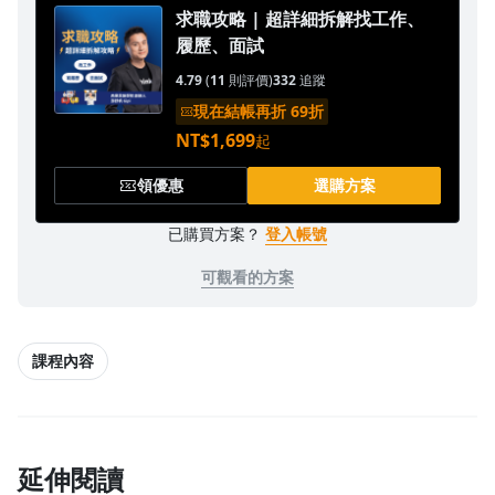
求職攻略 | 超詳細拆解找工作、
1.0x
履歷、面試
0.75x
4.79
(
11
則評價)
332
追蹤
現在結帳再折 69折
NT$1,699
起
領優惠
選購方案
已購買方案？
登入帳號
可觀看的方案
課程內容
延伸閱讀