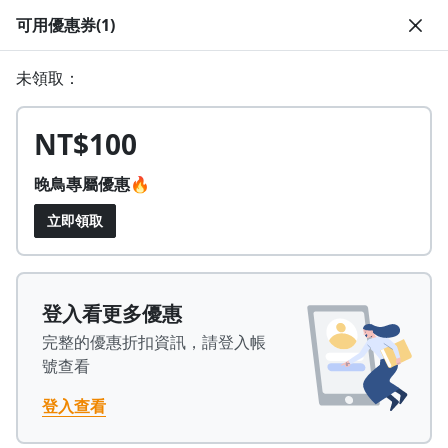
可用優惠券(1)
註冊領取 上千元優惠券！
未領取：
公告
沒有描述
--:--
--:--
登入/註冊
🌞 PPA 避暑津貼．冷氣房升級｜期間快閃活動
NT$100
🥵 酷暑限時快閃｜單筆滿 NT$2,500 現折 NT$300、再贈最高
2% 點數回饋！🚀 酷暑來襲．偷偷在冷氣房升級 📈⭐️ 【冷氣房
4 天前
進修 限時開跑】◾單筆滿 NT$2,500 現折 NT$300◾活動期間：
晚鳥專屬優惠🔥
即日起 - 8/13（只有一週）-📣 酷暑季好康 \ 再加碼 /→ 點數回饋
返回播放器
無上限🔥購買任一課程 or 訂閱✅ 消費即享回饋 1% 點數✅ 滿
查看全部
立即領取
$5,000 回饋 2% 點數🎁 此為 PPA 官方帳號 Line@ 專屬活動，加
1.0x
入好友👉 享有「渠道專屬活動」及「個人化推播」！
清除全部
追蹤列表
播放清單
播放速度
2.0x
登入看更多優惠
Plus
已開課
PPA 嚴選
職場技能
完整的優惠折扣資訊，請登入帳
沒有播放清單
【化輸入為輸出】九堂課教你輸出高品
1.75x
號查看
0
去逛逛
0
質內容
1.5x
0
1
0
1
登入查看
4.97
(347 則評價)
9,569 人學習
12,456 人追蹤
1
2
1
2
1.25x