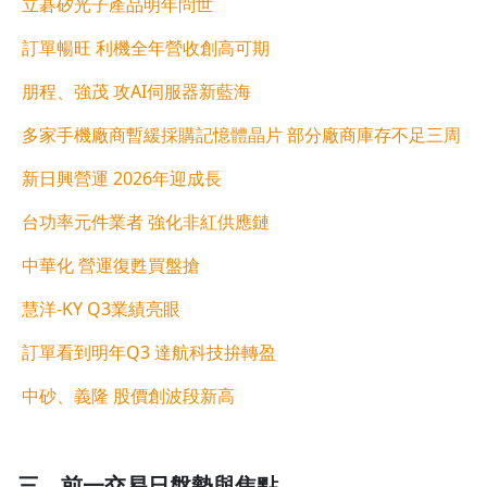
立碁矽光子產品明年問世
訂單暢旺 利機全年營收創高可期
朋程、強茂 攻AI伺服器新藍海
多家手機廠商暫緩採購記憶體晶片 部分廠商庫存不足三周
新日興營運 2026年迎成長
台功率元件業者 強化非紅供應鏈
中華化 營運復甦買盤搶
慧洋-KY Q3業績亮眼
訂單看到明年Q3 達航科技拚轉盈
中砂、義隆 股價創波段新高
沒有待播放的清單
三、前一交易日盤勢與焦點
去逛逛