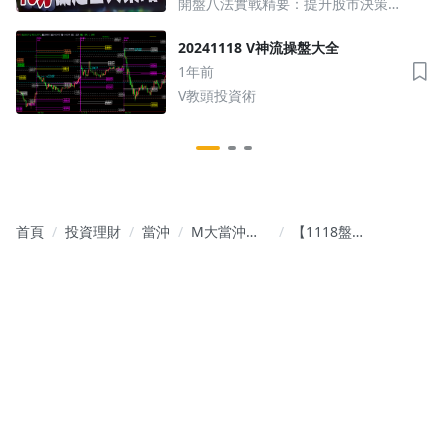
開盤八法實戰精要：提升股市決策
能力
20241118 V神流操盤大全
1年前
V教頭投資術
首頁
投資理財
當沖
M大當沖
【1118盤前
【交易實例
新聞】重提
解析】
台灣搶走晶
片生意 川
普：這很可
恥 現在晶片
將回到美國
製造；記憶
體飆漲衝擊
買氣 集邦下
修智慧型手