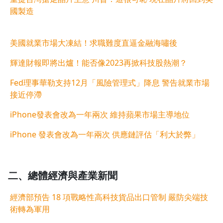
國製造
美國就業市場大凍結！求職難度直逼金融海嘯後
輝達財報即將出爐！能否像2023再掀科技股熱潮？
Fed理事華勒支持12月「風險管理式」降息 警告就業市場
接近停滯
iPhone發表會改為一年兩次 維持蘋果市場主導地位
iPhone 發表會改為一年兩次 供應鏈評估「利大於弊」
二、
總體經濟與
產業新聞
經濟部預告 18 項戰略性高科技貨品出口管制 嚴防尖端技
術轉為軍用