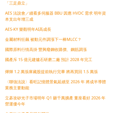
「三足鼎立」
AES 法說會／續看多伺服器 BBU 因應 HVDC 需求 明年資
本支出年增三成
AES-KY 樂觀明年AI高成長
金屬材料狂飆 被動元件調漲下一棒MLCC？
國際原料行情高掛 豐興廢鋼收購價、鋼筋調漲
國產斥 15 億元建爐石研磨二廠 預計 2028 年完工
燁輝 1.2 萬張庫藏股提前執行完畢 將再買回 1.5 萬張
〈聯強法說〉看旺記憶體景氣延續至 2026 年 將成半導體
業務主要動能
立碁攻矽光子市場明年 Q1 砸千萬擴產 董座看好 2026 年
營運優今年