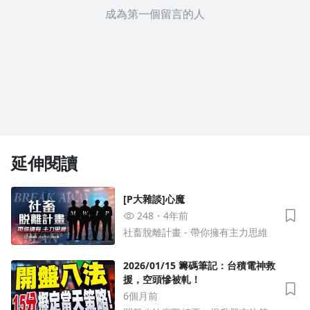
成為第一個留言的人
延伸閱讀
[P大雜談]心魔
248
4年前
社畜脫離計畫 - 帶你擁有主力思維
2026/01/15 籌碼筆記：台積電神救
援，空頭慘被軋！
6個月前