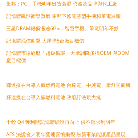
集邦：PC、手機明年出貨衰退 恐波及品牌與代工廠
記憶體飆漲衝擊買氣 集邦下修智慧型手機和筆電展望
三星DRAM報價漲逾60％…智慧手機、筆電明年不妙
記憶體漲價衝擊 大摩降5台廠目標價
記憶體市場經歷「超級循環」大摩調降多檔OEM 與ODM
廠目標價
輝達擬在台導入氫燃料電池 台達電、中興電、康舒迎商機
輝達擬在台導入氫燃料電池 政府訂法規力挺
十銓 Q4 獲利隨記憶體續漲再向上 供不應求到明年
AES 法說會／明年營運審慎樂觀 盼新事業能讓產品呈現