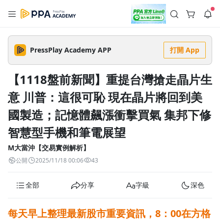
註冊領取 上千元優惠券！
公告
沒有描述
--:--
--:--
PressPlay Academy APP
打開 App
登入/註冊
🌞 PPA 避暑津貼．冷氣房升級｜期間快閃活動
🥵 酷暑限時快閃｜單筆滿 NT$2,500 現折 NT$300、再贈最高
【1118盤前新聞】重提台灣搶走晶片生
2% 點數回饋！🚀 酷暑來襲．偷偷在冷氣房升級 📈⭐️ 【冷氣房
5 天前
進修 限時開跑】◾單筆滿 NT$2,500 現折 NT$300◾活動期間：
意 川普：這很可恥 現在晶片將回到美
即日起 - 8/13（只有一週）-📣 酷暑季好康 \ 再加碼 /→ 點數回饋
返回播放器
無上限🔥購買任一課程 or 訂閱✅ 消費即享回饋 1% 點數✅ 滿
查看全部
$5,000 回饋 2% 點數🎁 此為 PPA 官方帳號 Line@ 專屬活動，加
國製造；記憶體飆漲衝擊買氣 集邦下修
1.0x
入好友👉 享有「渠道專屬活動」及「個人化推播」！
清除全部
追蹤列表
播放清單
智慧型手機和筆電展望
播放速度
M大當沖【交易實例解析】
2.0x
公開
2025/11/18 00:06
43
沒有播放清單
1.75x
去逛逛
全部
分享
字級
深色
1.5x
每天早上整理最新股市重要資訊，
8：00在方格
1.25x