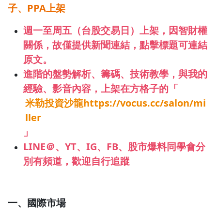
子、PPA上架
1.0x
週一至周五（台股交易日）上架，
因智財權
0.75x
關係，故僅提供新聞連結
，點擊標題可連結
原文。
進階的
盤勢解析、籌碼、技術教學，與我的
經驗、影音內容
，上架在
方格子的「
米勒投資沙龍https://vocus.cc/salon/mi
ller
」
LINE＠、YT、IG、FB、股市爆料同學會分
別有頻道，歡迎自行追蹤
一、國際市場