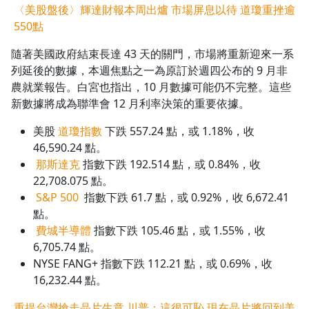
〈美股盤後〉輝達財報本周出爐 市場屏息以待 道瓊重挫逾
550點
隨著美國政府結束長達 43 天的關門，市場將重新迎來一系
列延後的數據，本週焦點之一為原訂於週四公布的 9 月非
農就業報告。白宮也指出，10 月數據可能仍不完整。這些
新數據將成為聯準會 12 月利率決策的重要依據。
美股
道瓊指數
下跌 557.24 點，或 1.18%，收
46,590.24 點。
那斯達克
指數下跌 192.514 點，或 0.84%，收
22,708.075 點。
S&P 500
指數下跌 61.7 點，或 0.92%，收 6,672.41
點。
費城半導體
指數下跌 105.46 點，或 1.55%，收
6,705.74 點。
NYSE FANG+ 指數下跌 112.21 點，或 0.69%，收
16,232.44 點。
重提台灣搶走晶片生意 川普：這很可恥 現在晶片將回到美