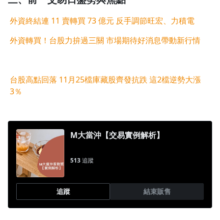
外資終結連 11 賣轉買 73 億元 反手調節旺宏、力積電
外資轉買！台股力拚過三關 市場期待好消息帶動新行情
台股高點回落 11月25檔庫藏股齊發抗跌 這2檔逆勢大漲
3％
M大當沖【交易實例解析】
513
追蹤
追蹤
結束販售