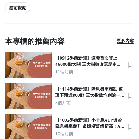
盤前觀察
本專欄的推薦內容
更多內容
【0912盤前新聞】道瓊首次登上
46000點大關 三大指數改寫歷史新
高；台美關稅談判進展曝光！盧特
11個月前
尼克暗示「重大協議」臨近
【1114盤前新聞】降息機率驟跌 道
瓊下殺近800點 三大指數均創逾一
個月最慘日；大摩指出輝達、超
8個月前
微、特斯拉等客戶需求爆表 台積3奈
米搶手 緊急擴產
【1002盤前新聞】小非農ADP爆冷
降息機率攀升 道瓊標普締新高；AI
伺服器點火 PCB供應鏈升溫
10個月前