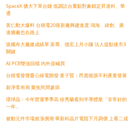
SpaceX 擴大下單台鏈 低調訪台重點對象鎖定昇達科、華
通
黃仁勳大爆料 台積電20座新廠興建進度 鴻海、緯創、廣
達擴廠也在路上
玻纖布大廠繳成績單 富喬、德宏上月小賺 法人提點後市3
關鍵
AI PCB雙強回檔 內外資喊買
台積電發聲憂心綠電開發 童子賢：昂貴能源不利產業發展
新淨零布局 聚焦民間參與
環球晶：今年營運季季高 徐秀蘭看到半導體業「非常好的
一年」
被動元件市場掀漲價潮 華新科晶片電阻下月調價 上看二成