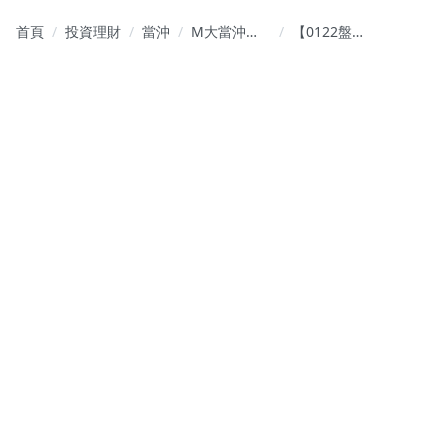
首頁
投資理財
當沖
M大當沖
【0122盤前
【交易實例
新聞】川普
解析】
稱與北約達
格陵蘭框架
協議 道瓊跳
漲近600點；
SpaceX 擴大
下單台鏈 低
調訪台重點
對象鎖定昇
達科、華通