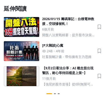
延伸閱讀
2026/01/15 籌碼筆記：台積電神救
援，空頭慘被軋！
6個月前
開盤八法實戰精要：提升股市決策
能力
[P大雜談]心魔
248
4年前
社畜脫離計畫 - 帶你擁有主力思維
【9月2日看法分享：AI 概念股出現
警訊，耐心等待回檔是上策~】
11個月前
【強尼的股市道場】從0到無限可能
的股市操作