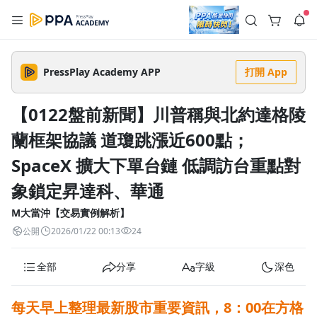
註冊領取 上千元優惠券！
公告
沒有描述
--:--
--:--
PressPlay Academy APP
打開 App
登入/註冊
🌞 PPA 避暑津貼．冷氣房升級｜期間快閃活動
🥵 酷暑限時快閃｜單筆滿 NT$2,500 現折 NT$300、再贈最高
【0122盤前新聞】川普稱與北約達格陵
2% 點數回饋！🚀 酷暑來襲．偷偷在冷氣房升級 📈⭐️ 【冷氣房
2 天前
進修 限時開跑】◾單筆滿 NT$2,500 現折 NT$300◾活動期間：
蘭框架協議 道瓊跳漲近600點；
即日起 - 8/13（只有一週）-📣 酷暑季好康 \ 再加碼 /→ 點數回饋
返回播放器
無上限🔥購買任一課程 or 訂閱✅ 消費即享回饋 1% 點數✅ 滿
查看全部
$5,000 回饋 2% 點數🎁 此為 PPA 官方帳號 Line@ 專屬活動，加
SpaceX 擴大下單台鏈 低調訪台重點對
1.0x
入好友👉 享有「渠道專屬活動」及「個人化推播」！
清除全部
追蹤列表
播放清單
象鎖定昇達科、華通
播放速度
M大當沖【交易實例解析】
2.0x
公開
2026/01/22 00:13
24
沒有播放清單
1.75x
去逛逛
全部
分享
字級
深色
1.5x
每天早上整理最新股市重要資訊，
8：00在方格
1.25x