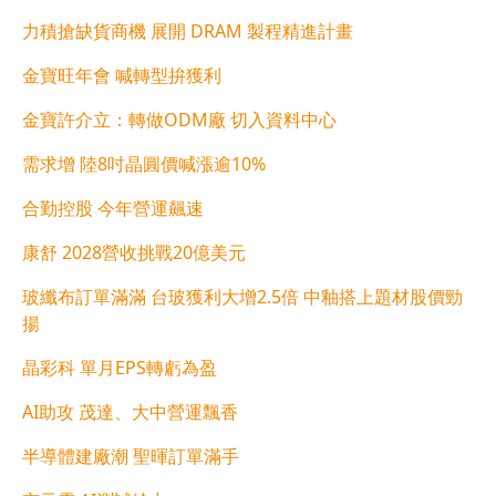
力積搶缺貨商機 展開 DRAM 製程精進計畫
金寶旺年會 喊轉型拚獲利
金寶許介立：轉做ODM廠 切入資料中心
需求增 陸8吋晶圓價喊漲逾10%
合勤控股 今年營運飆速
康舒 2028營收挑戰20億美元
玻纖布訂單滿滿 台玻獲利大增2.5倍 中釉搭上題材股價勁
揚
晶彩科 單月EPS轉虧為盈
AI助攻 茂達、大中營運飄香
半導體建廠潮 聖暉訂單滿手