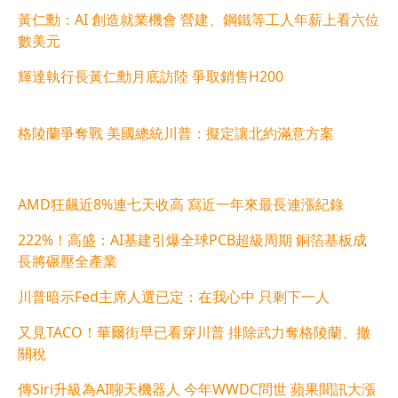
黃仁勳：AI 創造就業機會 營建、鋼鐵等工人年薪上看六位
數美元
輝達執行長黃仁勳月底訪陸 爭取銷售H200
格陵蘭爭奪戰 美國總統川普：擬定讓北約滿意方案
AMD狂飆近8%連七天收高 寫近一年來最長連漲紀錄
222%！高盛：AI基建引爆全球PCB超級周期 銅箔基板成
長將碾壓全產業
川普暗示Fed主席人選已定：在我心中 只剩下一人
又見TACO！華爾街早已看穿川普 排除武力奪格陵蘭、撤
關稅
傳Siri升級為AI聊天機器人 今年WWDC問世 蘋果聞訊大漲