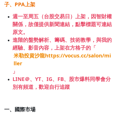
子、PPA上架
1.0x
週一至周五（台股交易日）上架，
因智財權
0.75x
關係，故僅提供新聞連結
，點擊標題可連結
原文。
進階的
盤勢解析、籌碼、技術教學，與我的
經驗、影音內容
，上架在
方格子的「
米勒投資沙龍https://vocus.cc/salon/mi
ller
」
LINE＠、YT、IG、FB、股市爆料同學會分
別有頻道，歡迎自行追蹤
一、國際市場