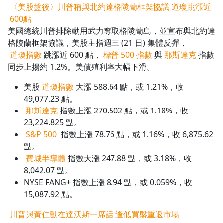
〈美股盤後〉川普稱與北約達格陵蘭框架協議 道瓊跳漲近
600點
美國總統川普排除動用武力奪取格陵蘭島，並宣布與北約達
格陵蘭框架協議，美股主指週三 (21 日) 集體反彈，
道瓊指數
跳漲近 600 點，
標普 500 指數
與
那斯達克
指數
同步上揚約 1.2%。美債殖利率大幅下滑。
美股
道瓊指數
大漲 588.64 點，或 1.21%，收
49,077.23 點。
那斯達克
指數上漲 270.502 點，或 1.18%，收
23,224.825 點。
S&P 500
指數上漲 78.76 點，或 1.16%，收 6,875.62
點。
費城半導體
指數大漲 247.88 點，或 3.18%，收
8,042.07 點。
NYSE FANG+ 指數上漲 8.94 點，或 0.059%，收
15,087.92 點。
川普與黃仁勳在達沃斯一席話 逢低買盤重返市場