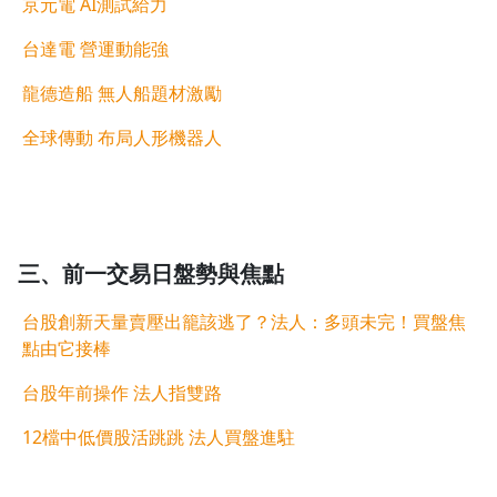
京元電 AI測試給力
台達電 營運動能強
龍德造船 無人船題材激勵
全球傳動 布局人形機器人
沒有待播放的清單
去逛逛
三、前一交易日盤勢與焦點
台股創新天量賣壓出籠該逃了？法人：多頭未完！買盤焦
點由它接棒
台股年前操作 法人指雙路
12檔中低價股活跳跳 法人買盤進駐