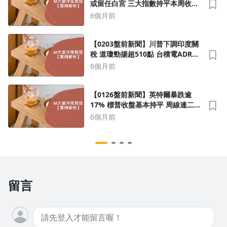
或留任白宮 三大指數持平本周收
黑；2奈米領航 WMCM、晶背供電
6個月前
成新雙刀流
【0203盤前新聞】川普下調印度關
稅 道瓊勁揚超510點 台積電ADR升
逾3%；日本青森暴風雪 半導體關鍵
6個月前
元件爆斷鏈危機 牽動 AI 出貨
【0126盤前新聞】英特爾暴跌逾
17% 標普收盤基本持平 周線連二
黑；黃仁勳周六「兆元宴」燒熱 AI
6個月前
題材 類股增添想像空間
留言