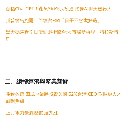
劍指ChatGPT！蘋果Siri傳大改造 搖身AI聊天機器人
川普警告鮑爾：若續留Fed「日子不會太好過」
黑天鵝逼近？日債動盪衝擊全球 市場憂再現「特拉斯時
刻」
二、
總體經濟與
產業新聞
關稅效應 四成企業將投資美國 52%台灣 CEO 對關鍵人才
感到焦慮
上月電力景氣燈號 連九紅