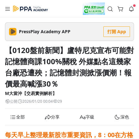
註冊領取 上千元優惠券！
公告
沒有描述
--:--
--:--
PressPlay Academy APP
打開 App
登入/註冊
🌞 PPA 避暑津貼．冷氣房升級｜期間快閃活動
🥵 酷暑限時快閃｜單筆滿 NT$2,500 現折 NT$300、再贈最高
【0120盤前新聞】盧特尼克宣布可能對
2% 點數回饋！🚀 酷暑來襲．偷偷在冷氣房升級 📈⭐️ 【冷氣房
1 天前
進修 限時開跑】◾單筆滿 NT$2,500 現折 NT$300◾活動期間：
記憶體商課100%關稅 外媒點名這幾家
即日起 - 8/13（只有一週）-📣 酷暑季好康 \ 再加碼 /→ 點數回饋
返回播放器
無上限🔥購買任一課程 or 訂閱✅ 消費即享回饋 1% 點數✅ 滿
查看全部
$5,000 回饋 2% 點數🎁 此為 PPA 官方帳號 Line@ 專屬活動，加
台廠恐遭殃；記憶體封測掀漲價潮！報
1.0x
入好友👉 享有「渠道專屬活動」及「個人化推播」！
清除全部
追蹤列表
播放清單
價最高喊漲30％
播放速度
M大當沖【交易實例解析】
2.0x
公開
2026/01/20 00:04
29
沒有播放清單
1.75x
去逛逛
全部
分享
字級
深色
1.5x
每天早上整理最新股市重要資訊，
8：00在方格
1.25x