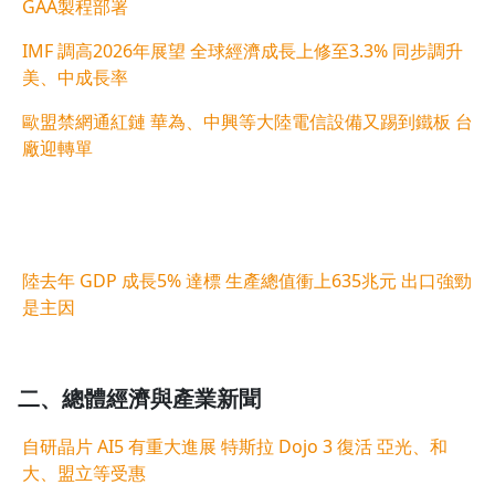
GAA製程部署
IMF 調高2026年展望 全球經濟成長上修至3.3% 同步調升
美、中成長率
歐盟禁網通紅鏈 華為、中興等大陸電信設備又踢到鐵板 台
廠迎轉單
陸去年 GDP 成長5% 達標 生產總值衝上635兆元 出口強勁
是主因
二、
總體經濟與
產業新聞
自研晶片 AI5 有重大進展 特斯拉 Dojo 3 復活 亞光、和
大、盟立等受惠