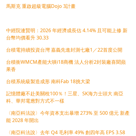
馬斯克 重啟超級電腦Dojo 3計畫
中經院連賢明：2026 年經濟成長估 4.14% 且可能上修 新
台幣均價看升 30.33
台積電持續投資台灣 嘉義先進封測七廠1／22首度公開
台積衝WMCM產能大啖i18商機 法人分析2封裝廠喜聞蘋
果香
台積系統級製造成形 南科Fab 18挑大梁
記憶體廠不赴美關稅100％！三星、SK海力士頭大 南亞
科、華邦電應對方式不一樣
〈南亞科法說〉今年資本支出暴增 273% 至 500 億元 新產
能 2028 年開出
〈南亞科法說〉去年 Q4 毛利率 49% 創四年高 EPS 3.58