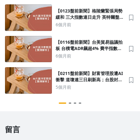
【0123盤前新聞】格陵蘭緊張局勢
緩和 三大指數連日走升 英特爾盤後
跳水；蘋果AI Pin復活 搭載多鏡
6個月前
頭、麥克風等 台鏈振奮
【0116盤前新聞】台美貿易協議拍
板 台積電ADR飆超4% 費半指數強
彈近2%；台美貿易協議正式拍板！
6個月前
台承諾5,000億美元投資、關稅降至
15%
【0211盤前新聞】財富管理股遭AI
衝擊 道瓊連三日刷新高；台股封關
前飆33K 譜七大紀錄
5個月前
留言