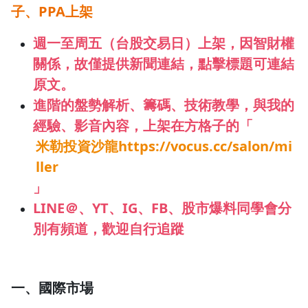
子、PPA上架
1.0x
週一至周五（台股交易日）上架，因智財權
0.75x
關係，故僅提供新聞連結，點擊標題可連結
原文。
進階的
盤勢解析、籌碼、技術教學，與我的
經驗、影音內容
，上架在
方格子的「
米勒投資沙龍https://vocus.cc/salon/mi
ller
」
LINE＠、YT、IG、FB、股市爆料同學會分
別有頻道，歡迎自行追蹤
一、國際市場