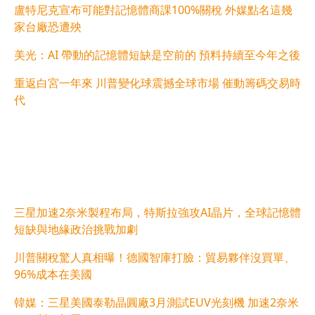
盧特尼克宣布可能對記憶體商課100%關稅 外媒點名這幾
家台廠恐遭殃
美光：AI 帶動的記憶體短缺是空前的 預料持續至今年之後
重返白宮一年來 川普變化球震撼全球市場 催動籌碼交易時
代
三星加速2奈米製程布局，特斯拉強攻AI晶片，全球記憶體
短缺與地緣政治挑戰加劇
川普關稅驚人真相曝！德國智庫打臉：貿易夥伴沒買單、
96%成本在美國
韓媒：三星美國泰勒晶圓廠3月測試EUV光刻機 加速2奈米