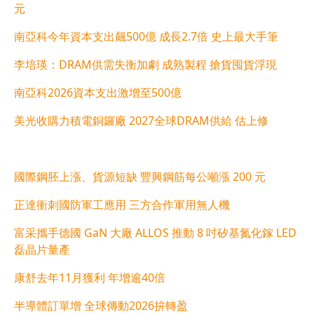
元
南亞科今年資本支出飆500億 成長2.7倍 史上最大手筆
李培瑛：DRAM供需失衡加劇 成熟製程 搶貨囤貨浮現
南亞科2026資本支出激增至500億
美光收購力積電銅鑼廠 2027全球DRAM供給 估上修
國際鋼胚上漲、貨源短缺 豐興鋼筋每公噸漲 200 元
正達衝刺國防軍工應用 三方合作軍用無人機
富采攜手德國 GaN 大廠 ALLOS 推動 8 吋矽基氮化鎵 LED
磊晶片量產
康舒去年11月獲利 年增逾40倍
半導體訂單增 全球傳動2026拚轉盈