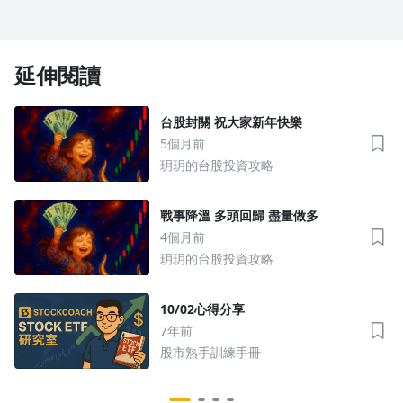
延伸閱讀
台股封關 祝大家新年快樂
5個月前
玥玥的台股投資攻略
戰事降溫 多頭回歸 盡量做多
4個月前
玥玥的台股投資攻略
10/02心得分享
7年前
股市熟手訓練手冊