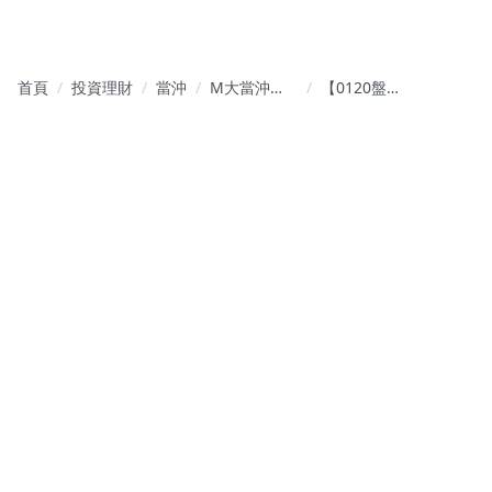
首頁
投資理財
當沖
M大當沖
【0120盤前
【交易實例
新聞】盧特
解析】
尼克宣布可
能對記憶體
商課100%關
稅 外媒點名
這幾家台廠
恐遭殃；記
憶體封測掀
漲價潮！報
價最高喊漲
30％