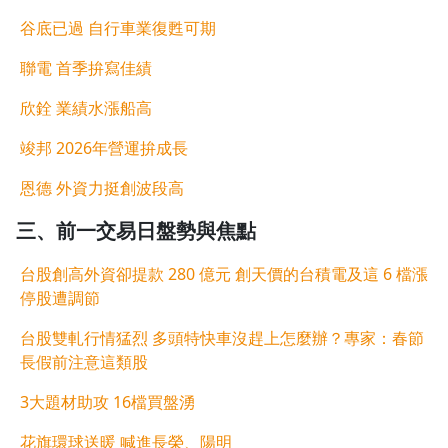
谷底已過 自行車業復甦可期
聯電 首季拚寫佳績
欣銓 業績水漲船高
竣邦 2026年營運拚成長
恩德 外資力挺創波段高
三、前一交易日盤勢與焦點
台股創高外資卻提款 280 億元 創天價的台積電及這 6 檔漲
停股遭調節
台股雙軋行情猛烈 多頭特快車沒趕上怎麼辦？專家：春節
長假前注意這類股
3大題材助攻 16檔買盤湧
沒有待播放的清單
去逛逛
花旗環球送暖 喊進長榮、陽明