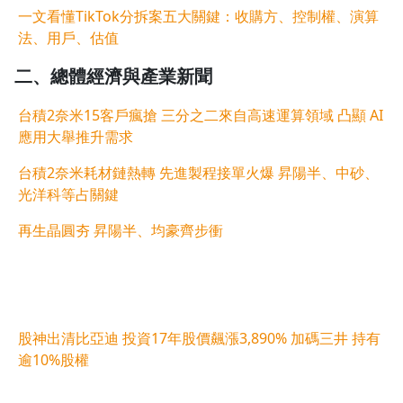
一文看懂TikTok分拆案五大關鍵：收購方、控制權、演算
法、用戶、估值
二、
總體經濟與
產業新聞
台積2奈米15客戶瘋搶 三分之二來自高速運算領域 凸顯 AI
應用大舉推升需求
台積2奈米耗材鏈熱轉 先進製程接單火爆 昇陽半、中砂、
光洋科等占關鍵
再生晶圓夯 昇陽半、均豪齊步衝
股神出清比亞迪 投資17年股價飆漲3,890% 加碼三井 持有
逾10%股權