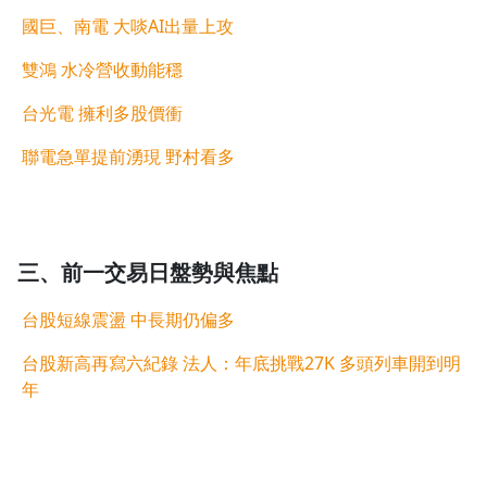
國巨、南電 大啖AI出量上攻
雙鴻 水冷營收動能穩
沒有待播放的清單
台光電 擁利多股價衝
去逛逛
聯電急單提前湧現 野村看多
三、前一交易日盤勢與焦點
台股短線震盪 中長期仍偏多
台股新高再寫六紀錄 法人：年底挑戰27K 多頭列車開到明
年