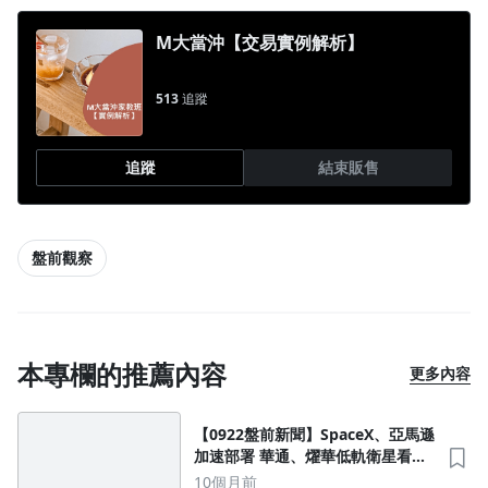
M大當沖【交易實例解析】
513
追蹤
追蹤
結束販售
盤前觀察
本專欄的推薦內容
更多內容
【0922盤前新聞】SpaceX、亞馬遜
加速部署 華通、燿華低軌衛星看
俏；輝達入股大助攻！英特爾搶攻
10個月前