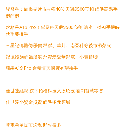
聯發科：旗艦晶片市占衝40% 天璣9500亮相 瞄準高階手
機商機
尬蘋果A19 Pro！聯發科天璣9500亮劍 總座：扮AI手機時
代重要推手
三星記憶體傳漲價 群聯、華邦、南亞科等後市添柴火
記憶體族群強強滾 外資最愛華邦電、小賣群聯
蘋果A19 Pro 台積電美國廠有望接手
佳世達結親 旗下拍檔科技入股欣技 衝刺智慧零售
佳世達小資金投資 瞄準多元領域
聯電急單提前湧現 野村看多