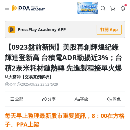
註冊領取 上千元優惠券！
公告
沒有描述
--:--
--:--
PressPlay Academy APP
打開 App
登入/註冊
🌞 PPA 避暑津貼．冷氣房升級｜期間快閃活動
🥵 酷暑限時快閃｜單筆滿 NT$2,500 現折 NT$300、再贈最高
【0923盤前新聞】美股再創輝煌紀錄
2% 點數回饋！🚀 酷暑來襲．偷偷在冷氣房升級 📈⭐️ 【冷氣房
4 天前
進修 限時開跑】◾單筆滿 NT$2,500 現折 NT$300◾活動期間：
輝達登新高 台積電ADR勁揚近3%；台
即日起 - 8/13（只有一週）-📣 酷暑季好康 \ 再加碼 /→ 點數回饋
返回播放器
無上限🔥購買任一課程 or 訂閱✅ 消費即享回饋 1% 點數✅ 滿
查看全部
$5,000 回饋 2% 點數🎁 此為 PPA 官方帳號 Line@ 專屬活動，加
積2奈米耗材鏈熱轉 先進製程接單火爆
1.0x
入好友👉 享有「渠道專屬活動」及「個人化推播」！
清除全部
追蹤列表
播放清單
M大當沖【交易實例解析】
播放速度
公開
2025/09/22 23:52
29
2.0x
全部
分享
字級
深色
沒有播放清單
1.75x
去逛逛
1.5x
每天早上整理最新股市重要資訊，
8：00在方格
子、PPA上架
1.25x