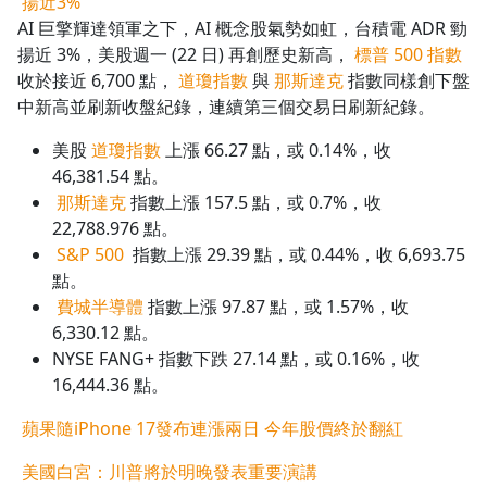
揚近3%
AI 巨擎輝達領軍之下，AI 概念股氣勢如虹，台積電 ADR 勁
揚近 3%，美股週一 (22 日) 再創歷史新高，
標普 500 指數
收於接近 6,700 點，
道瓊指數
與
那斯達克
指數同樣創下盤
中新高並刷新收盤紀錄，連續第三個交易日刷新紀錄。
美股
道瓊指數
上漲 66.27 點，或 0.14%，收
46,381.54 點。
那斯達克
指數上漲 157.5 點，或 0.7%，收
22,788.976 點。
S&P 500
指數上漲 29.39 點，或 0.44%，收 6,693.75
點。
費城半導體
指數上漲 97.87 點，或 1.57%，收
6,330.12 點。
NYSE FANG+ 指數下跌 27.14 點，或 0.16%，收
16,444.36 點。
蘋果隨iPhone 17發布連漲兩日 今年股價終於翻紅
美國白宮：川普將於明晚發表重要演講