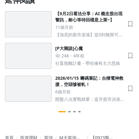
【9月2日看法分享：AI 概念股出現
警訊，耐心等待回檔是上策~】
11個月前
【強尼的股市道場】從0到無限可能
的股市操作
[P大雜談]心魔
248
4年前
社畜脫離計畫 - 帶你擁有主力思維
2026/01/15 籌碼筆記：台積電神救
援，空頭慘被軋！
6個月前
開盤八法實戰精要：提升股市決策
能力
首頁
投資理財
當沖
M大當沖
【0923盤前