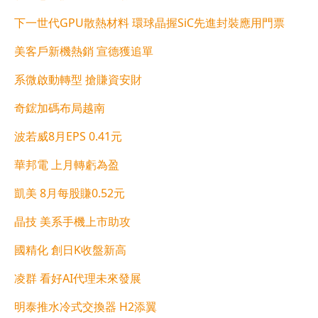
下一世代GPU散熱材料 環球晶握SiC先進封裝應用門票
美客戶新機熱銷 宣德獲追單
系微啟動轉型 搶賺資安財
奇鋐加碼布局越南
波若威8月EPS 0.41元
華邦電 上月轉虧為盈
凱美 8月每股賺0.52元
晶技 美系手機上市助攻
國精化 創日K收盤新高
凌群 看好AI代理未來發展
明泰推水冷式交換器 H2添翼