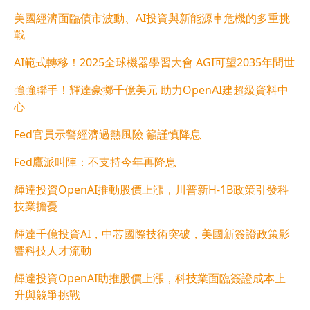
美國經濟面臨債市波動、AI投資與新能源車危機的多重挑
戰
AI範式轉移！2025全球機器學習大會 AGI可望2035年問世
強強聯手！輝達豪擲千億美元 助力OpenAI建超級資料中
心
Fed官員示警經濟過熱風險 籲謹慎降息
Fed鷹派叫陣：不支持今年再降息
輝達投資OpenAI推動股價上漲，川普新H-1B政策引發科
技業擔憂
輝達千億投資AI，中芯國際技術突破，美國新簽證政策影
響科技人才流動
輝達投資OpenAI助推股價上漲，科技業面臨簽證成本上
升與競爭挑戰