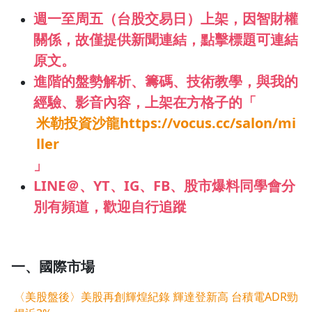
週一至周五（台股交易日）上架，
因智財權
1.0x
關係，故僅提供新聞連結
，點擊標題可連結
0.75x
原文。
進階的
盤勢解析、籌碼、技術教學，與我的
經驗、影音內容
，上架在
方格子的「
米勒投資沙龍https://vocus.cc/salon/mi
ller
」
LINE＠、YT、IG、FB、股市爆料同學會分
別有頻道，歡迎自行追蹤
一、國際市場
〈美股盤後〉美股再創輝煌紀錄 輝達登新高 台積電ADR勁