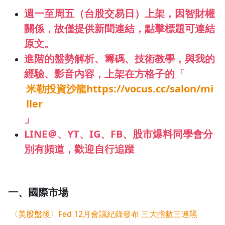
週一至周五（台股交易日）上架，因智財權
1.0x
關係，故僅提供新聞連結，點擊標題可連結
0.75x
原文。
進階的
盤勢解析、籌碼、技術教學，與我的
經驗、影音內容
，上架在
方格子的「
米勒投資沙龍https://vocus.cc/salon/mi
ller
」
LINE＠、YT、IG、FB、股市爆料同學會分
別有頻道，歡迎自行追蹤
一、國際市場
〈美股盤後〉Fed 12月會議紀錄發布 三大指數三連黑