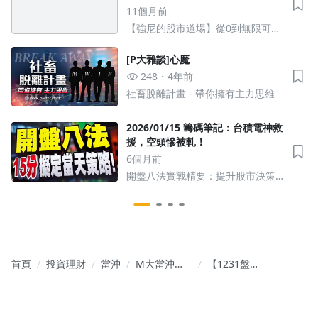
11個月前
【強尼的股市道場】從0到無限可能
的股市操作
[P大雜談]心魔
248
4年前
社畜脫離計畫 - 帶你擁有主力思維
2026/01/15 籌碼筆記：台積電神救
援，空頭慘被軋！
6個月前
開盤八法實戰精要：提升股市決策
能力
首頁
投資理財
當沖
M大當沖
【1231盤前
【交易實例
新聞】Fed
解析】
12月會議紀
錄發布 三大