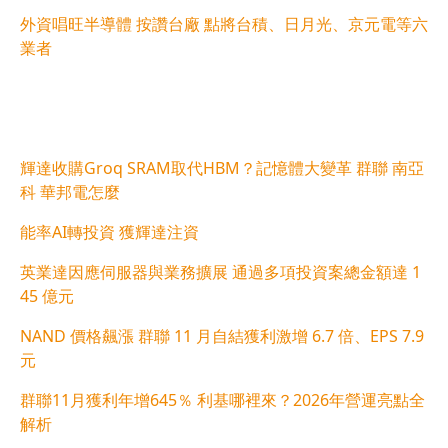
外資唱旺半導體 按讚台廠 點將台積、日月光、京元電等六
業者
輝達收購Groq SRAM取代HBM？記憶體大變革 群聯 南亞
科 華邦電怎麼
能率AI轉投資 獲輝達注資
英業達因應伺服器與業務擴展 通過多項投資案總金額達 1
45 億元
NAND 價格飆漲 群聯 11 月自結獲利激增 6.7 倍、EPS 7.9
元
群聯11月獲利年增645％ 利基哪裡來？2026年營運亮點全
解析