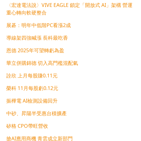
〈宏達電法說〉VIVE EAGLE 鎖定「開放式 AI」架構 營運
重心轉向軟硬整合
展碁：明年中低階PC看漲2成
導線架四強喊漲 長科最吃香
恩德 2025年可望轉虧為盈
華立併購錦德 切入高門檻混配氣
詮欣 上月每股賺0.11元
榮科 11月每股虧0.12元
振樺電 AI檢測設備回升
中砂、昇陽半受惠台積擴產
矽格 CPO帶旺營收
搶AI應用商機 青雲成立新部門