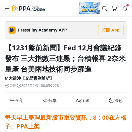
註冊領取 上千元優惠券！
公告
沒有描述
--:--
--:--
PressPlay Academy APP
打開 App
登入/註冊
🌞 PPA 避暑津貼．冷氣房升級｜期間快閃活動
🥵 酷暑限時快閃｜單筆滿 NT$2,500 現折 NT$300、再贈最高
【1231盤前新聞】Fed 12月會議紀錄
2% 點數回饋！🚀 酷暑來襲．偷偷在冷氣房升級 📈⭐️ 【冷氣房
3 天前
進修 限時開跑】◾單筆滿 NT$2,500 現折 NT$300◾活動期間：
發布 三大指數三連黑；台積報喜 2奈米
即日起 - 8/13（只有一週）-📣 酷暑季好康 \ 再加碼 /→ 點數回饋
返回播放器
無上限🔥購買任一課程 or 訂閱✅ 消費即享回饋 1% 點數✅ 滿
查看全部
$5,000 回饋 2% 點數🎁 此為 PPA 官方帳號 Line@ 專屬活動，加
量產 台美兩地技術同步躍進
1.0x
入好友👉 享有「渠道專屬活動」及「個人化推播」！
清除全部
追蹤列表
播放清單
M大當沖【交易實例解析】
播放速度
公開
2025/12/31 00:05
28
2.0x
全部
分享
字級
深色
沒有播放清單
1.75x
去逛逛
1.5x
每天早上整理最新股市重要資訊，
8：00在方格
子、PPA上架
1.25x