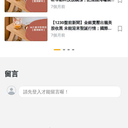
捲顯卡！輝達RTX 50系列傳減供4成
7個月前
華碩、技嘉、微星銷量恐受累
【1230盤前新聞】金銀賣壓出籠美
股收黑 未能迎來聖誕行情；國際銅
價飆燒到科技業 導線架四強元旦起
7個月前
調漲報價
留言