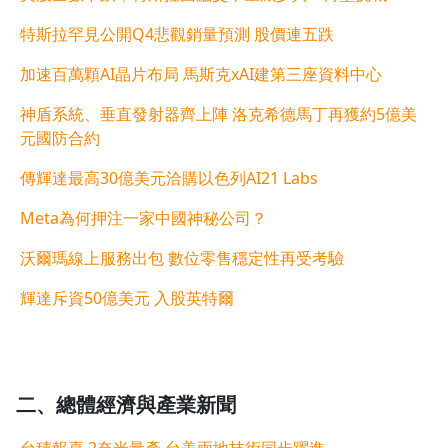
特斯拉罕見公開Q4悲觀銷量預測 股價連五跌
加速百萬顆AI晶片布局 馬斯克xAI建第三座資料中心
神盾系統、垂直發射器齊上陣 洛克希德馬丁再獲約5億美
元國防合約
傳輝達最高30億美元洽購以色列AI21 Labs
Meta為何押注一家中國神秘公司？
沃爾瑪線上服務出包 數位零售穩定性再受考驗
輝達斥資50億美元 入股英特爾
二、
總體經濟與
產業新聞