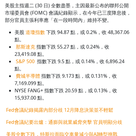
美股主指週二 (30 日) 全數盡墨，主因最新公布的聯邦公開
市場委員會 (FOMC) 會議紀錄顯示，在今年已三度降息後，
部分官員主張利率應「在一段時間內」維持不變。
美股
道瓊指數
下跌 94.87 點，或 0.2%，收 48,367.06
點。
那斯達克
指數下跌 55.27 點，或 0.24%，收
23,419.08 點。
S&P 500
指數下跌 9.5 點，或 0.14%，收 6,896.24
點。
費城半導體
指數下跌 9.173 點，或 0.131%，收
7,169.099 點。
NYSE FANG+ 指數下跌 20.59 點，或 0.13%，收
15,937.00 點。
Fed會議紀錄揭露內部分歧 12月降息決策並不輕鬆
Fed會議紀要出爐：通膨與就業威脅夾擊 官員明顯分歧
美股全數下跌，特斯拉面臨交車量減少與AI轉型挑戰