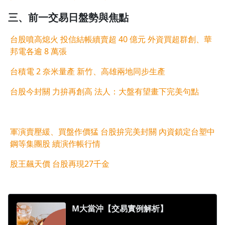
三、前一交易日盤勢與焦點
沒有待播放的清單
去逛逛
台股噴高熄火 投信結帳續賣超 40 億元 外資買超群創、華
邦電各逾 8 萬張
台積電 2 奈米量產 新竹、高雄兩地同步生產
台股今封關 力拚再創高 法人：大盤有望畫下完美句點
軍演賣壓緩、買盤作價猛 台股拚完美封關 內資鎖定台塑中
鋼等集團股 續演作帳行情
股王飆天價 台股再現27千金
M大當沖【交易實例解析】