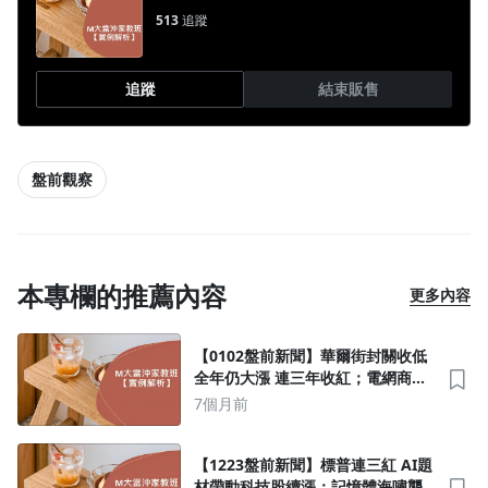
513
追蹤
追蹤
結束販售
盤前觀察
本專欄的推薦內容
更多內容
【0102盤前新聞】華爾街封關收低
全年仍大漲 連三年收紅；電網商機
千億 線纜業利多 華榮、大亞等廠商
7個月前
受惠
【1223盤前新聞】標普連三紅 AI題
材帶動科技股續漲；記憶體海嘯襲