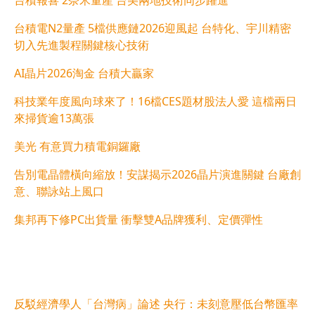
台積報喜 2奈米量產 台美兩地技術同步躍進
台積電N2量產 5檔供應鏈2026迎風起 台特化、宇川精密
切入先進製程關鍵核心技術
AI晶片2026淘金 台積大贏家
科技業年度風向球來了！16檔CES題材股法人愛 這檔兩日
來掃貨逾13萬張
美光 有意買力積電銅鑼廠
告別電晶體橫向縮放！安謀揭示2026晶片演進關鍵 台廠創
意、聯詠站上風口
集邦再下修PC出貨量 衝擊雙A品牌獲利、定價彈性
反駁經濟學人「台灣病」論述 央行：未刻意壓低台幣匯率