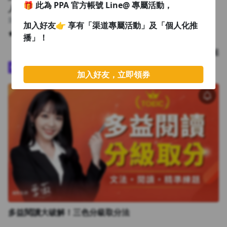
🎁 此為 PPA 官方帳號 Line@ 專屬活動，
人生解答
如茵老師
加入好友👉 享有「渠道專屬活動」及「個人化推
4.90
3,334
播」！
課程
NT$10,800
NT$4,995 起
Plus
限時優惠
加入好友，立即領券
多益閱讀大破解！三色分級取分法