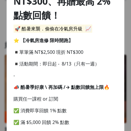
NT$300、再贈最高 2%
首頁
1.0x
點數回饋！
0.75x
返回首頁
🚀 酷暑來襲．偷偷在冷氣房升級
📈
⭐️
【冷氣房進修 限時開跑】
好評推薦
◾單筆滿 NT$2,500 現折 NT$300
◾活動期間：即日起 - 8/13（只有一週）
-
📣 酷暑季好康 \ 再加碼 /
→ 點數回饋無上限🔥
購買任一課程 or 訂閱
✅ 消費即享回饋 1% 點數
✅ 滿 $5,000 回饋 2% 點數
如茵老師的塔羅實戰速成班：愛情・事業・人際｜全方位