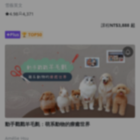
雪薇英文
4.98
4,371
課程
NT$3,888 起
Plus
🏆 TOP50
動手戳戳羊毛氈：萌系動物的療癒世界
Amélie Hsu