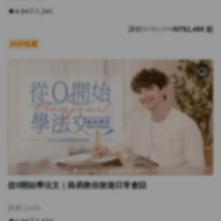
4.94
1,341
課程
NT$2,976
NT$2,480 起
好評推薦
從0開始學法⽂｜路易教你旅遊⽇常會話
路易 Louis