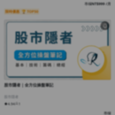
專欄
NT$999 /月
限時優惠
🏆 TOP50
股市隱者｜全方位操盤筆記
股市隱者
4.94
1
專欄