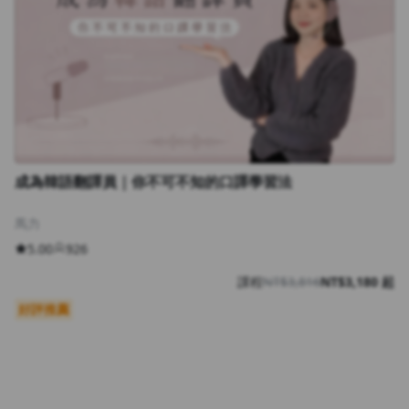
成為韓語翻譯員｜你不可不知的口譯學習法
馬力
5.00
926
課程
NT$3,816
NT$3,180 起
好評推薦