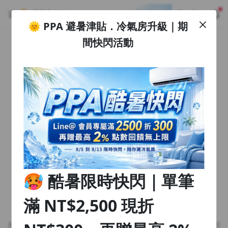
🌞 PPA 避暑津貼．冷氣房升級｜期
註冊領取 上千元優惠券！
公告
間快閃活動
沒有描述
--:--
--:--
登入/註冊
🌞 PPA 避暑津貼．冷氣房升級｜期間快閃活動
🥵 酷暑限時快閃｜單筆滿 NT$2,500 現折 NT$300、再贈最高
2% 點數回饋！🚀 酷暑來襲．偷偷在冷氣房升級 📈⭐️ 【冷氣房
3 天前
進修 限時開跑】◾單筆滿 NT$2,500 現折 NT$300◾活動期間：
即日起 - 8/13（只有一週）-📣 酷暑季好康 \ 再加碼 /→ 點數回饋
返回播放器
無上限🔥購買任一課程 or 訂閱✅ 消費即享回饋 1% 點數✅ 滿
查看全部
$5,000 回饋 2% 點數🎁 此為 PPA 官方帳號 Line@ 專屬活動，加
1.0x
入好友👉 享有「渠道專屬活動」及「個人化推播」！
清除全部
追蹤列表
播放清單
播放速度
2.0x
🥵 酷暑限時快閃｜單筆
沒有播放清單
1.75x
去逛逛
滿 NT$2,500 現折
1.5x
找不到此頁面
1.25x
搜尋的頁面已刪除或暫時不可瀏覽，參考我們的推薦或回到