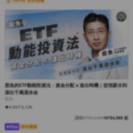
🏆 TOP50
好評推薦
沒有待播放的清單
去逛逛
股魚的ETF動能投資法：資金分配 x 進出時機｜從領薪水到
滾出千萬退休金
股魚
4.93
2,126
課程
NT$12,000
NT$4,080 起
Plus
限時優惠