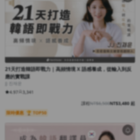
21天打造韓語即戰力｜高頻情境 X 語感養成，從輸入到反
應的實戰課
JJ 진재운
4.97
3,341
課程
NT$6,500
NT$3,480 起
限時優惠
🏆 TOP50