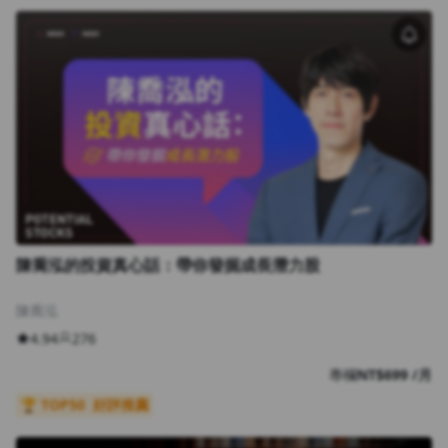
陳喬泓的投資真心話：帶你發掘成長潛力股
陳喬泓
4.94
276
專欄
NT$699 /月
🏆 TOP50
好評推薦