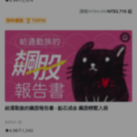
4.94
2,974
課程
NT$4,980
NT$3,710 起
限時優惠
🏆 TOP50
給通勤族的飆股報告書 - 點石成金 飆股輕鬆入袋
Ashin 信
4.98
1,543