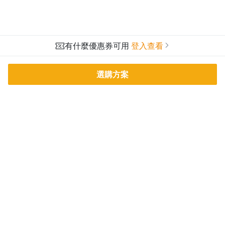
有什麼優惠券可用
登入查看
選購方案
PressPlay Academy
課程分類
品牌介紹
線上課程
投資理財
語言學習
PPA 部落格
訂閱學習
烘焙料理
健康健身
活動主題館
耳邊說書
生活品味
職場技能
行銷
藝文娛樂