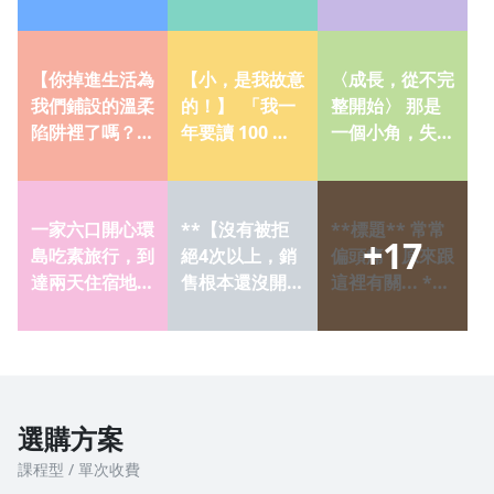
愛耶娃在那邊笑
街上半生不熟的
戰私房祕訣！】
一笑
語言此起彼落。
— 踏上創作之
我憶起家鄉的正
路，十倍執行寫
【你掉進生活為
【小，是我故意
〈成長，從不完
值端午時節，
作計劃 相
我們鋪設的溫柔
的！】 ​ 「我一
整開始〉 那是
陷阱裡了嗎？】
年要讀 100 本
一個小角，失落
​ 每天， 走在相
書。」 ​ 「我今
的一角， 靜靜
同的道路上，
年每天都要跑 5
地待在角落，等
過著朝九晚六的
公里。」 ​
待著誰， 可以
一家六口開心環
**【沒有被拒
**標題** 常常
日子。 ​
帶它一起滾動。
+
17
島吃素旅行，到
絕4次以上，銷
偏頭痛，原來跟
達兩天住宿地點
售根本還沒開
這裡有關... **
因入住有提供早
始】** 根據國
內文** 我是一
餐也提早告知早
外一項研究統
個整復按摩師。
餐需求為蛋奶
計，拜訪4次以
徒手幫客人
素，但隔天住宿
下就放棄的業務
方提
人
選購方案
課程型 / 單次收費