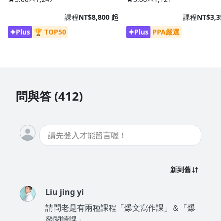
課程
NT$8,800 起
課程
NT$3,3
Plus
🏆 TOP50
Plus
PPA嚴選
問與答 (412)
新到舊
Liu jing yi
請問老是有兩種課程「爆文寫作課」＆「爆
發閱讀課」