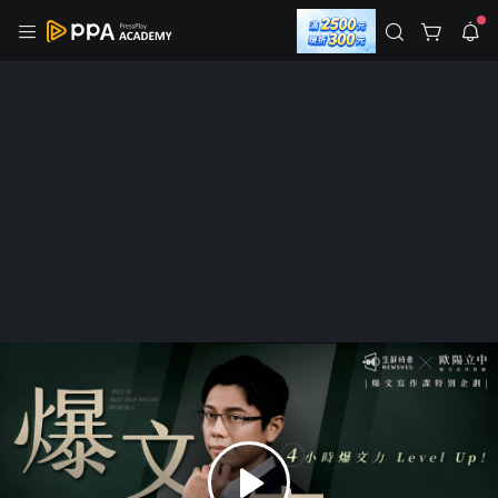
註冊領取 上千元優惠券！
公告
沒有描述
--:--
--:--
登入/註冊
🌞 PPA 避暑津貼．冷氣房升級｜期間快閃活動
🥵 酷暑限時快閃｜單筆滿 NT$2,500 現折 NT$300、再贈最高
2% 點數回饋！🚀 酷暑來襲．偷偷在冷氣房升級 📈⭐️ 【冷氣房
4 天前
進修 限時開跑】◾單筆滿 NT$2,500 現折 NT$300◾活動期間：
即日起 - 8/13（只有一週）-📣 酷暑季好康 \ 再加碼 /→ 點數回饋
返回播放器
無上限🔥購買任一課程 or 訂閱✅ 消費即享回饋 1% 點數✅ 滿
查看全部
$5,000 回饋 2% 點數🎁 此為 PPA 官方帳號 Line@ 專屬活動，加
1.0x
入好友👉 享有「渠道專屬活動」及「個人化推播」！
清除全部
追蹤列表
播放清單
播放速度
2.0x
Plus
已開課
PPA 嚴選
職場技能
沒有播放清單
【爆文寫作課】運用爆文思維，讓你的
1.75x
去逛逛
靈感源源不絕！
1.5x
4.99
(87 則評價)
4,175 人學習
5,015 人追蹤
1.25x