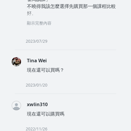
不曉得我該怎麼選擇先購買那一個課程比較
好。
目前是「爆文寫作課」很吸引我購買，
顯示完整內容
但是「爆發閱讀課」好像是我需要的，因為
往往閱讀完後，
卻不知道怎麼寫出心得文章或是書本重要的
2023/07/29
精華。
謝謝老師能看到我的訊息
Tina Wei
現在還可以買嗎？
2023/01/20
xwlin310
現在還可以購買嗎
2022/11/26