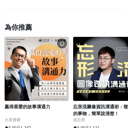
解鎖老師簽名新書>達7００人購課，即抽3０人贈送歐
陽老師10月簽名新書，預計在開課後兩週內完成抽
獎，並以您在PressPlay註冊的電子信箱聯絡您
為你推薦
解鎖人體工學鍵鼠組>達1500人購課，即抽1０人贈送
Microsoft 微軟 Sculpt 人體工學鍵鼠組 ，預計在開課
後兩週內完成抽獎，並以您在PressPlay註冊的電子信
箱聯絡您
解鎖爆文夢想贊助>達2000人購課，即抽1人贈送爆文
夢想贊助MacBook Air一台，預計在開課後兩週內完
成抽獎，並以您在PressPlay註冊的電子信箱聯絡您
贏得喜愛的故事溝通力
忘形流圖像資訊溝通術：複
的事物，簡單說清楚！
火星爺爺
張忘形
5.00
1,247
5.00
1,121