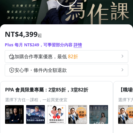
1.0x
追蹤
分享
0.75x
NT$4,399
起
Plus 每月 NT$249，可學習部分內容
詳情
加購合作專案優惠，最低
82折
安心學・條件內全額退款
PPA 會員限量專屬：2堂85折，3堂82折
【職場
選擇下方任ㄧ課程，一起買更便宜
選擇下