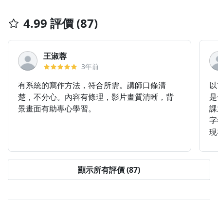
4.99 評價 (87)
王淑蓉
3年前
有系統的寫作方法，符合所需。講師口條清
以
楚，不分心。內容有條理，影片畫質清晰，背
是
景畫面有助專心學習。
課
字
現
分
果
師
顯示所有評價 (87)