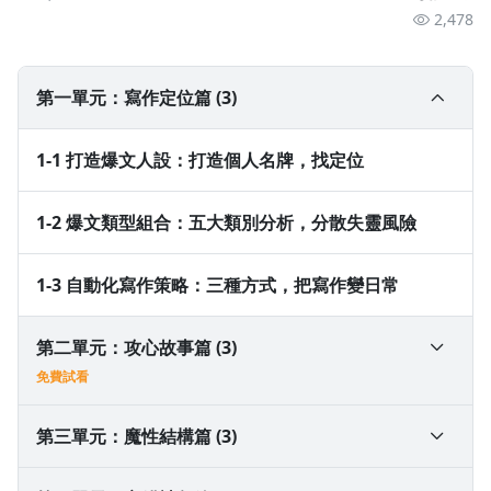
2,478
第一單元：寫作定位篇 (3)
1-1 打造爆文人設：打造個人名牌，找定位
1-2 爆文類型組合：五大類別分析，分散失靈風險
1-3 自動化寫作策略：三種方式，把寫作變日常
第二單元：攻心故事篇 (3)
免費試看
2-1 如何寫出你的「品牌故事」？
第三單元：魔性結構篇 (3)