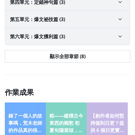
2-2 故事剪接的「三大技巧」【課程搶先看】
3-1 初級結構：萬用文章百搭型架構
第四單元：定錨神句篇 (3)
免費試看
3-2 中級結構：引爆流量瘋傳型架構
4-1 讀者看到就想讀的「4種下標法」
第五單元：爆文祕技篇 (3)
2-3 讓讀者有參與感的「三大寫法」
3-3 高級架構：催眠說服行銷型架構
4-2 讀者忍不住分享的「8種金句模組」
5-1 意象系統：沒靈感時，我都這樣做
第六單元：爆文獲利篇 (3)
4-3 讀者讀到心頭一震的「3大轉折技巧」
5-2 人稱換檔：你很有料，但讀者要的是共鳴
6-1 穩賺不賠的「爆文股票投資術」
顯示全部章節 (8)
5-3 段落節奏：讓讀者不知不覺讀完，是你的義務
6-2 暢銷作家的「寫作獲利迴圈」
6-3 職業寫手的「寫作策略經營」
作業成果
錄了一個人的故
粽——縱橫古今
【創作者如何堅
事嗎，荒木老師
東西的鄉愁 初
持做到日更？提
的作品真的很可
夏旬陽當頭，
供 6 個日更實