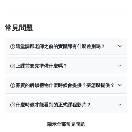
常見問題
這堂課跟老師之前的實體課有什麼差別嗎？
這堂課是老師將之前場場爆滿的實體課「爆文寫作
上課前要先準備什麼嗎？
班」整理成3小時的線上課程版，內容沒有任何刪減！
之後的實體課也不會再有一樣的內容，想體驗場場爆
一支筆、一個筆記本和一台電腦就可以，只要你會寫
滿的寫作課就趁現在！
募資的解鎖禮物什麼時候會提供？要怎麼提供？
會打字就可以！
解鎖爆文精華模組包 >在募資期間達300人購課，即贈
什麼時候才能看到的正式課程影片？
爆文精華模組包，將老師爆文結構＋金句整理成快速
好用的工具包，寫作時的萬用幫手！達標後將於課程
2021/11/30（二）課程影片就會陸續上線！
上線日11／30於學習專區提供
顯示全部常見問題