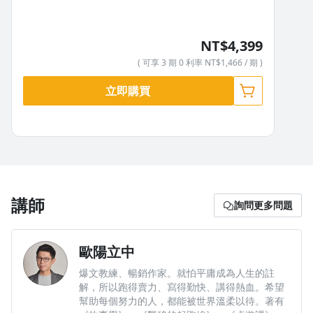
NT$4,399
( 可享 3 期 0 利率 NT$1,466 / 期 )
立即購買
講師
詢問更多問題
歐陽立中
爆文教練、暢銷作家。就怕平庸成為人生的註
解，所以跑得賣力、寫得勤快、講得熱血。希望
幫助每個努力的人，都能被世界溫柔以待。著有