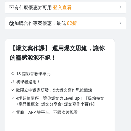
有什麼優惠券可用
登入查看
沒有待播放的清單
去逛逛
加購合作專案優惠，最低
82折
【爆文寫作課】 運用爆文思維，讓你
的靈感源源不絕！
18 篇影音教學單元
初學者適用！
歐陽立中獨家研發，5大爆文寫作思維鍛煉
4場超值講座，讓你爆文力Level up！【吸粉短文
+產品推薦文+爆文分享會+爆文寫作小百科】
電腦、APP 雙平台、不限次數觀看