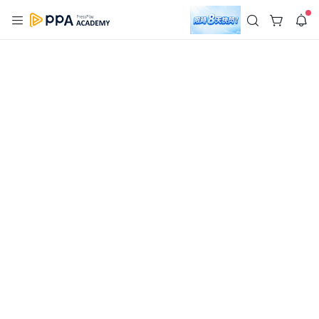
註冊領取 上千元優惠券！
公告
沒有描述
--:--
--:--
登入/註冊
🌞 PPA 避暑津貼．冷氣房升級｜期間快閃活動
🥵 酷暑限時快閃｜單筆滿 NT$2,500 現折 NT$300、再贈最高
2% 點數回饋！🚀 酷暑來襲．偷偷在冷氣房升級 📈⭐️ 【冷氣房
4 天前
進修 限時開跑】◾單筆滿 NT$2,500 現折 NT$300◾活動期間：
即日起 - 8/13（只有一週）-📣 酷暑季好康 \ 再加碼 /→ 點數回饋
返回播放器
無上限🔥購買任一課程 or 訂閱✅ 消費即享回饋 1% 點數✅ 滿
查看全部
$5,000 回饋 2% 點數🎁 此為 PPA 官方帳號 Line@ 專屬活動，加
1.0x
入好友👉 享有「渠道專屬活動」及「個人化推播」！
清除全部
追蹤列表
播放清單
播放速度
2.0x
沒有播放清單
1.75x
去逛逛
1.5x
1.25x