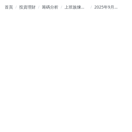
首頁
投資理財
籌碼分析
上班族煉金
2025年9月
術
25日台股五
大個股做空
策略解析與
風控建議