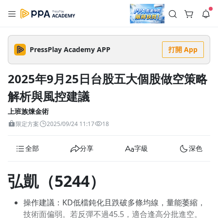
註冊領取 上千元優惠券！
公告
沒有描述
--:--
--:--
PressPlay Academy APP
打開 App
登入/註冊
🌞 PPA 避暑津貼．冷氣房升級｜期間快閃活動
🥵 酷暑限時快閃｜單筆滿 NT$2,500 現折 NT$300、再贈最高
2025年9月25日台股五大個股做空策略
2% 點數回饋！🚀 酷暑來襲．偷偷在冷氣房升級 📈⭐️ 【冷氣房
3 天前
進修 限時開跑】◾單筆滿 NT$2,500 現折 NT$300◾活動期間：
解析與風控建議
即日起 - 8/13（只有一週）-📣 酷暑季好康 \ 再加碼 /→ 點數回饋
返回播放器
無上限🔥購買任一課程 or 訂閱✅ 消費即享回饋 1% 點數✅ 滿
查看全部
$5,000 回饋 2% 點數🎁 此為 PPA 官方帳號 Line@ 專屬活動，加
上班族煉金術
1.0x
入好友👉 享有「渠道專屬活動」及「個人化推播」！
清除全部
限定方案
2025/09/24 11:17
18
追蹤列表
播放清單
播放速度
全部
分享
字級
深色
2.0x
沒有播放清單
1.75x
弘凱（5244）
去逛逛
1.5x
操作建議：KD低檔鈍化且跌破多條均線，量能萎縮，
1.25x
技術面偏弱。若反彈不過45.5，適合逢高分批進空。