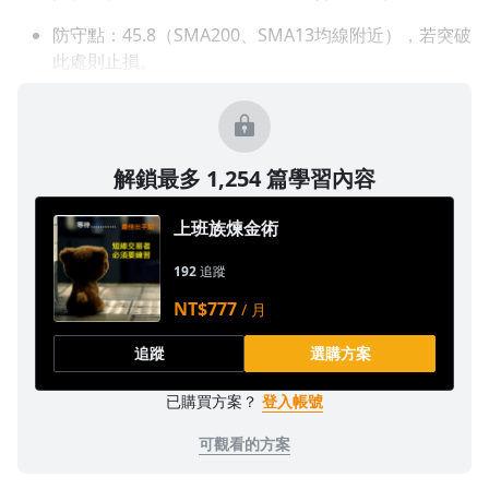
1.0x
防守點：45.8（SMA200、SMA13均線附近），若突破
此處則止損。
0.75x
解鎖最多 1,254 篇學習內容
上班族煉金術
192
追蹤
NT$777
/ 月
追蹤
選購方案
已購買方案？
登入帳號
可觀看的方案