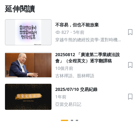
延伸閱讀
不容易，但也不能放棄
827
5年前
穿越牛熊的總經投資學-選對時機投
資事半功倍
沒有待播放的清單
20250812 「廣達第二季業績法說
去逛逛
會」（全程英文）逐字翻譯稿
10個月前
古林禪語。股林蟬語
2025/07/10 交易紀錄
1年前
亞當交易日記