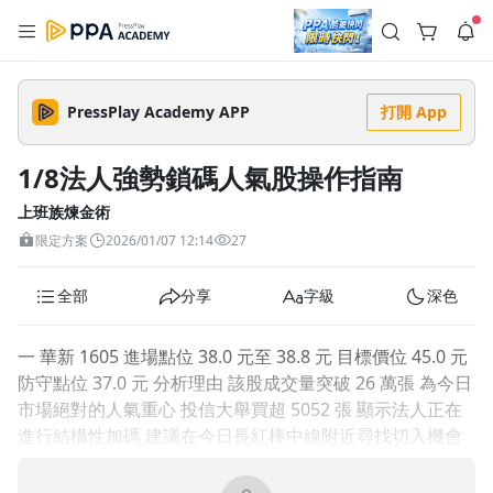
註冊領取 上千元優惠券！
公告
沒有描述
--:--
--:--
PressPlay Academy APP
打開 App
登入/註冊
🌞 PPA 避暑津貼．冷氣房升級｜期間快閃活動
🥵 酷暑限時快閃｜單筆滿 NT$2,500 現折 NT$300、再贈最高
1/8法人強勢鎖碼人氣股操作指南
2% 點數回饋！🚀 酷暑來襲．偷偷在冷氣房升級 📈⭐️ 【冷氣房
2 天前
進修 限時開跑】◾單筆滿 NT$2,500 現折 NT$300◾活動期間：
即日起 - 8/13（只有一週）-📣 酷暑季好康 \ 再加碼 /→ 點數回饋
上班族煉金術
返回播放器
無上限🔥購買任一課程 or 訂閱✅ 消費即享回饋 1% 點數✅ 滿
查看全部
限定方案
2026/01/07 12:14
27
$5,000 回饋 2% 點數🎁 此為 PPA 官方帳號 Line@ 專屬活動，加
1.0x
入好友👉 享有「渠道專屬活動」及「個人化推播」！
清除全部
追蹤列表
播放清單
全部
分享
字級
深色
播放速度
2.0x
一 華新 1605 進場點位 38.0 元至 38.8 元 目標價位 45.0 元
沒有播放清單
防守點位 37.0 元 分析理由 該股成交量突破 26 萬張 為今日
1.75x
去逛逛
市場絕對的人氣重心 投信大舉買超 5052 張 顯示法人正在
1.5x
進行結構性加碼 建議在今日長紅棒中線附近尋找切入機會
1.25x