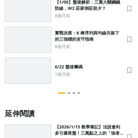
【1/09】盤後解析：三萬大關鋼鐵
防線，W2 莊家倒莊前夕？
6個月前
實戰決策：K 棒序列與均線共振下
的三強標的攻守指南
6個月前
6/22 盤後籌碼
1個月前
延伸閱讀
【2026/1/15 教學筆記】法說會利
多引爆夜盤！三萬點之上的「強者