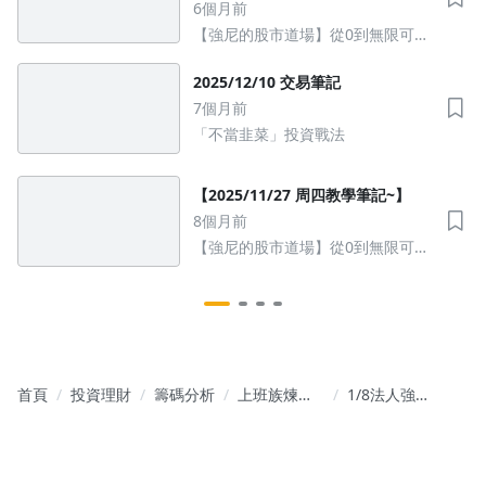
恆強」格局？解讀台股如何面對歷
6個月前
史新高的挑戰！
【強尼的股市道場】從0到無限可能
的股市操作
2025/12/10 交易筆記
7個月前
沒有待播放的清單
「不當韭菜」投資戰法
去逛逛
【2025/11/27 周四教學筆記~】
8個月前
【強尼的股市道場】從0到無限可能
的股市操作
首頁
投資理財
籌碼分析
上班族煉金
1/8法人強勢
術
鎖碼人氣股
操作指南