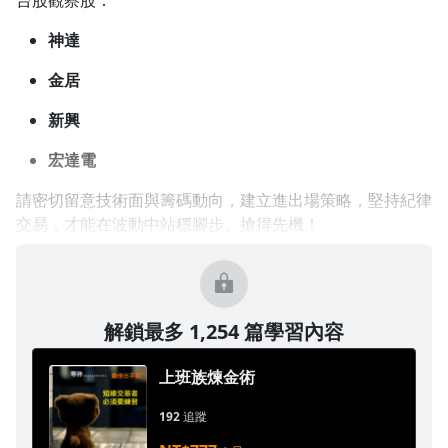
台股觀察股：
1.0x
神達
0.75x
金居
新興
宏達電
請密切留意技術面與籌碼動向，建立進出場策略，堅持紀律
交易，才能在波動中站穩腳步、搶得先機！
解鎖最多 1,254 篇學習內容
上班族煉金術
192
追蹤