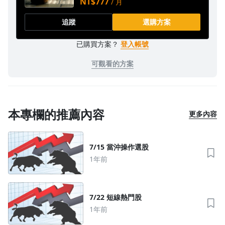
NT$777
/ 月
追蹤
選購方案
已購買方案？
登入帳號
可觀看的方案
本專欄的推薦內容
更多內容
7/15 當沖操作選股
1年前
7/22 短線熱門股
1年前