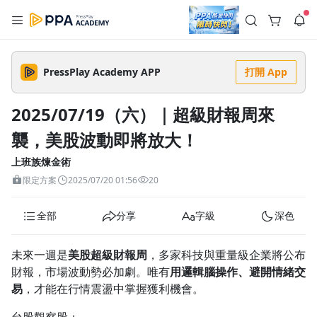
註冊領取 上千元優惠券！
公告
沒有描述
--:--
--:--
PressPlay Academy APP
打開 App
登入/註冊
🌞 PPA 避暑津貼．冷氣房升級｜期間快閃活動
🥵 酷暑限時快閃｜單筆滿 NT$2,500 現折 NT$300、再贈最高
2025/07/19（六）｜超級財報周來
2% 點數回饋！🚀 酷暑來襲．偷偷在冷氣房升級 📈⭐️ 【冷氣房
5 天前
進修 限時開跑】◾單筆滿 NT$2,500 現折 NT$300◾活動期間：
襲，美股波動即將放大！
即日起 - 8/13（只有一週）-📣 酷暑季好康 \ 再加碼 /→ 點數回饋
返回播放器
無上限🔥購買任一課程 or 訂閱✅ 消費即享回饋 1% 點數✅ 滿
查看全部
$5,000 回饋 2% 點數🎁 此為 PPA 官方帳號 Line@ 專屬活動，加
上班族煉金術
1.0x
入好友👉 享有「渠道專屬活動」及「個人化推播」！
清除全部
限定方案
2025/07/20 01:56
20
追蹤列表
播放清單
播放速度
全部
分享
字級
深色
2.0x
沒有播放清單
1.75x
未來一週是
美股超級財報周
，多家科技與重量級企業將公布
去逛逛
財報，市場波動勢必加劇。唯有
用邏輯腦操作、避開情緒交
1.5x
易
，才能在行情震盪中掌握獲利機會。
1.25x