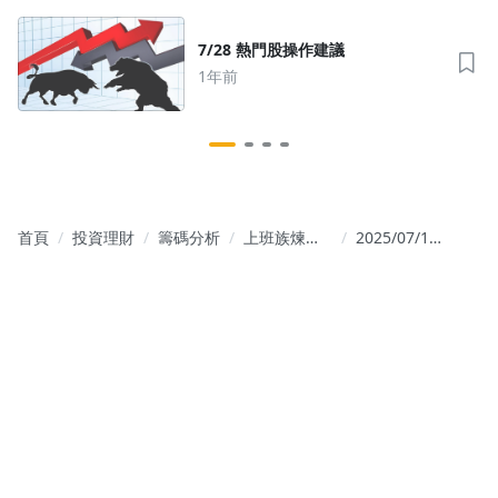
沒有待播放的清單
7/28 熱門股操作建議
去逛逛
1年前
首頁
投資理財
籌碼分析
上班族煉金
2025/07/19（六）
術
｜超級財報
周來襲，美
股波動即將
放大！