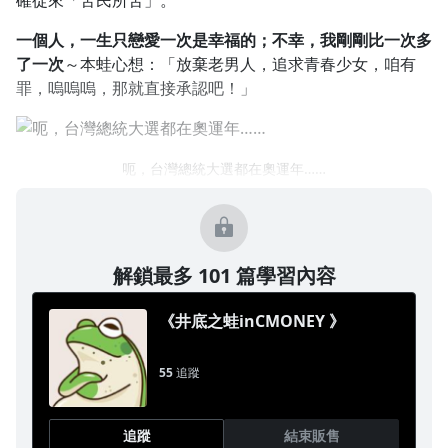
確從來「苦民所苦」。
一個人，一生只戀愛一次是幸福的；不幸，我剛剛比一次多
了一次
～本蛙心想：「放棄老男人，追求青春少女，咱有
罪，嗚嗚嗚，那就直接承認吧！」
呃，台灣總統大選都在奧運年……
解鎖最多 101 篇學習內容
《井底之蛙inCMONEY 》
55
追蹤
追蹤
結束販售