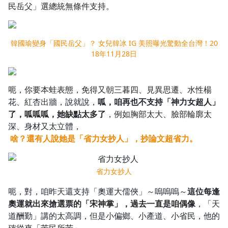
民岳父」選總統無條件支持。
韓國瑜變身「國民岳父」？ 女兒韓冰 IG 美照曝光驚動全台灣！20
18年11月28日
呃，你要本蛙表態，免得又朝三暮四、見異思遷、水性楊
花、紅杏出牆，說就說，
呱，咱再也不支持「神力女超人」
了，呱呱呱，她缺點太多了
，例如胸部太大、臉部輪廓太
深、身材又太立體，
啥？還有人說她是「省力女抄人」，抄論文超省力。
省力女抄人
呃，對，咱昨天還支持「奧運大儒俠」～嗚嗚嗚～
這位每逢
奧運就出來搶選票的「宋神掌」，過去一直是咱偶像
，「天
道酬勤」講的太高調，但是小偏鄉、小產道、小省民，他的