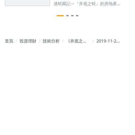
民營。
逃蛙園記～『井底之蛙』的房地產
心得
首頁
投資理財
技術分析
《井底之蛙
2019-11-24
inCMONEY
鈊象、寶雅
》
～ Seafood
走了，但是
主力不會真
空～陰謀詭
計盡出，不
過為了回補
空單，取得
股價主導權