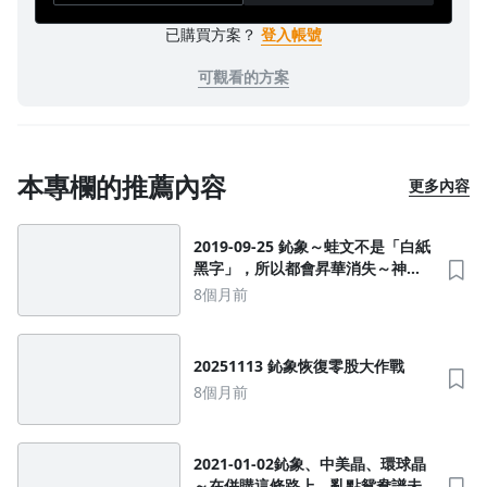
已購買方案？
登入帳號
可觀看的方案
本專欄的推薦內容
更多內容
沒有待播放的清單
2019-09-25 鈊象～蛙文不是「白紙
去逛逛
黑字」，所以都會昇華消失～神
哪！救救咱吧
8個月前
20251113 鈊象恢復零股大作戰
8個月前
2021-01-02鈊象、中美晶、環球晶
～在併購這條路上，亂點鴛鴦譜未