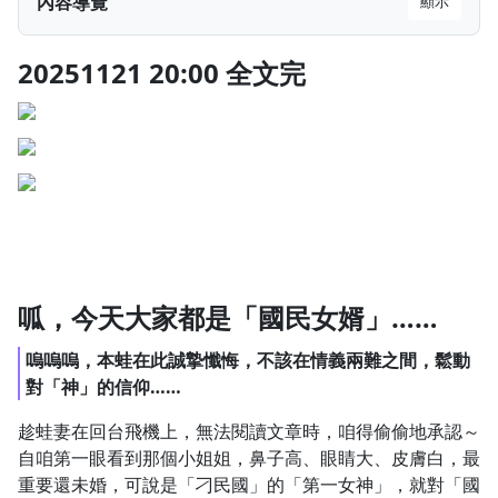
內容導覽
顯示
1.0x
20251121 20:00 全文完
20251121 20:00 全文完
0.75x
呱，今天大家都是「國民女婿」……
呱，今天大家都是「國民女婿」……
嗚嗚嗚，本蛙在此誠摯懺悔，不該在情義兩難之間，鬆動
對「神」的信仰……
趁蛙妻在回台飛機上，無法閱讀文章時，咱得偷偷地承認～
自咱第一眼看到那個小姐姐，鼻子高、眼睛大、皮膚白，最
重要還未婚，可說是「刁民國」的「第一女神」，就對「國