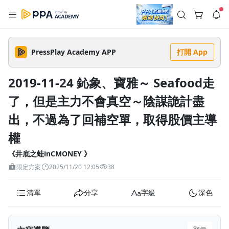
註冊領取 上千元優惠券！
公告
沒有描述
--:--
--:--
PressPlay Academy APP
打開 App
登入/註冊
🌞 PPA 避暑津貼．冷氣房升級｜期間快閃活動
🥵 酷暑限時快閃｜單筆滿 NT$2,500 現折 NT$300、再贈最高
2019-11-24 鈊象、寶雅～ Seafood走
2% 點數回饋！🚀 酷暑來襲．偷偷在冷氣房升級 📈⭐️ 【冷氣房
3 天前
進修 限時開跑】◾單筆滿 NT$2,500 現折 NT$300◾活動期間：
了，但是主力不會真空～陰謀詭計盡
即日起 - 8/13（只有一週）-📣 酷暑季好康 \ 再加碼 /→ 點數回饋
返回播放器
無上限🔥購買任一課程 or 訂閱✅ 消費即享回饋 1% 點數✅ 滿
查看全部
$5,000 回饋 2% 點數🎁 此為 PPA 官方帳號 Line@ 專屬活動，加
出，不過為了回補空單，取得股價主導
1.0x
入好友👉 享有「渠道專屬活動」及「個人化推播」！
清除全部
追蹤列表
播放清單
權
播放速度
《井底之蛙inCMONEY 》
2.0x
限定方案
2025/11/20 12:05
38
沒有播放清單
1.75x
去逛逛
清單
分享
字級
深色
1.5x
1.25x