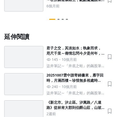
必是鬧劇，更多是喜劇與悲劇～談
6個月前
美光與南亞科特殊情緣
延伸閱讀
君子之交，其淡如水；執象而求，
咫尺千里～倦情忘問今夕是何年，
仰首雲漢星河燦爛，他鄉莫相忘～
145
10個月前
寫於乙巳中秋
盜井筆記～『井底之蛙』的飆股筆
記
20251007雲中誰寄錦書來，雁字回
時，月滿西樓～珍惜無多相處時
光，感謝諸位情義相隨～黑吃黑是
240
10個月前
股市規則，無所不在利益鏈
盜井筆記～『井底之蛙』的飆股筆
記
《新北市。汐止區。汐萬路／八連
路》從林肯大郡到伯爵山莊，山坡
地住宅及公寓，即將成為房地產難
2週前