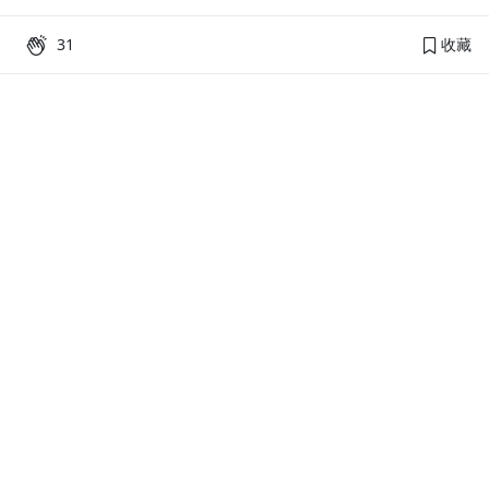
31
收藏
PressPlay Academy
課程分類
品牌介紹
線上課程
投資理財
語言學習
PPA 部落格
訂閱學習
烘焙料理
健康健身
活動主題館
耳邊說書
生活品味
職場技能
行銷
藝文娛樂
幫助
條款與政策
提案教學
聯絡客服
平台會員規範及申訴管道