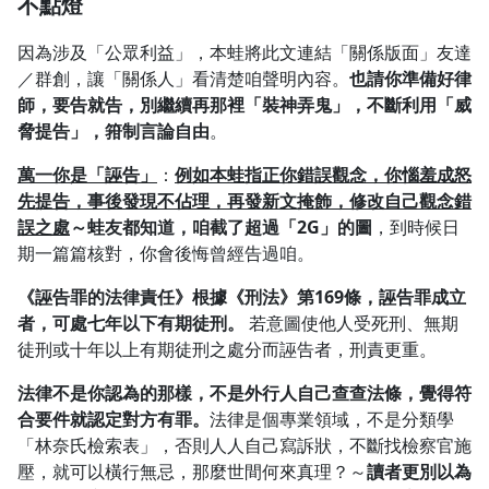
不點燈
因為涉及「公眾利益」，本蛙將此文連結「關係版面」友達
／群創，讓「關係人」看清楚咱聲明內容。
也請你準備好律
師，要告就告，別繼續再那裡「裝神弄鬼」，不斷利用「威
脅提告」，箝制言論自由
。
萬一你是「誣告」
：
例如本蛙指正你錯誤觀念，你惱羞成怒
先提告，事後發現不佔理，再發新文掩飾，修改自己觀念錯
誤之處
～蛙友都知道，咱截了超過「2G」的圖
，到時候日
期一篇篇核對，你會後悔曾經告過咱。
《誣告罪的法律責任》根據《刑法》第169條，誣告罪成立
者，可處七年以下有期徒刑。
若意圖使他人受死刑、無期
徒刑或十年以上有期徒刑之處分而誣告者，刑責更重。
法律不是你認為的那樣，不是外行人自己查查法條，覺得符
合要件就認定對方有罪。
法律是個專業領域，不是分類學
「林奈氏檢索表」，否則人人自己寫訴狀，不斷找檢察官施
壓，就可以橫行無忌，那麼世間何來真理？～
讀者更別以為