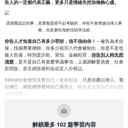
告人的一定都代表正義，更多只是情緒失控加掩飾心虛。
憑感覺認定的事，其實都是經不起考驗的，本蛙不會僭越法律人事
務，但是要吃海鮮找咱準沒錯
你告人才知道自己有多少罪狀，信不信由你！
～被告為求自
保，找個專業律師，你多少祖宗八代會被刨出，你是不是也
被人告過，特別是詐欺、背信、金融犯罪，
你告別人時先想
清楚
，是不是自己有甚麼爭議事項，上過調解委員會、社會
新聞版、甚至網路爆料版或是八卦雜誌。
到時候你會發現其實自己一直在犯法，
只是你嚴以律人、寬
以律己，兩套標準看待自己與別人
，根本是法盲自己到法院
自投羅網。
解鎖最多 102 篇學習內容