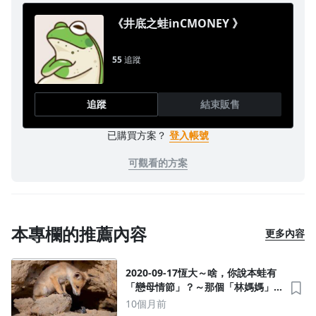
《井底之蛙inCMONEY 》
55
追蹤
追蹤
結束販售
已購買方案？
登入帳號
可觀看的方案
沒有待播放的清單
去逛逛
本專欄的推薦內容
更多內容
2020-09-17恆大～啥，你說本蛙有
「戀母情節」？～那個「林媽媽」
說咱暗戀她？呃，她有美胸兼長腿
10個月前
嗎？