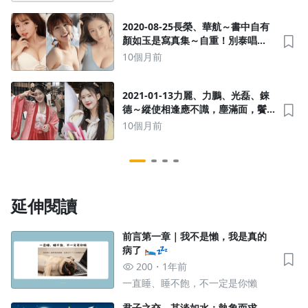
2020-08-25長榮、華航～書中自有
顏如玉是寫真集～自重！別泰唱
秋！拿論文架構錯誤解構貨櫃航
10個月前
運，是殘害投資人的陷阱
2021-01-13力麗、力鵬、光磊、錸
德～縱使相逢應不識，塵滿面，鬢
如霜～咱的「地下投顧」姨姥姥又
10個月前
改名字了，呃，要轉運
延伸閱讀
前言第一章｜我不是懶，我是真的
病了 🛌💤
200
1年前
一直睡、睡不飽，不一定是你懶
君子之交，其淡如水；執象而求，