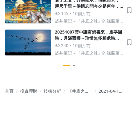
咫尺千里～倦情忘問今夕是何年，
仰首雲漢星河燦爛，他鄉莫相忘～
145
10個月前
寫於乙巳中秋
盜井筆記～『井底之蛙』的飆股筆
記
20251007雲中誰寄錦書來，雁字回
時，月滿西樓～珍惜無多相處時
光，感謝諸位情義相隨～黑吃黑是
240
10個月前
股市規則，無所不在利益鏈
盜井筆記～『井底之蛙』的飆股筆
記
首頁
投資理財
技術分析
《井底之蛙
2021-04-12
inCMONEY
台達化、國
》
喬、鴻海、
友達、群創
～網路世界
爾虞我詐，
長期追蹤作
者，才知道