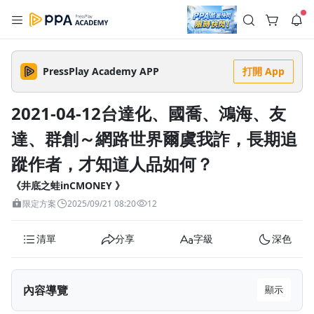
註冊領取 上千元優惠券！
公告
沒有描述
--:--
--:--
PressPlay Academy APP
打開 App
登入/註冊
🌞 PPA 避暑津貼．冷氣房升級｜期間快閃活動
🥵 酷暑限時快閃｜單筆滿 NT$2,500 現折 NT$300、再贈最高
2021-04-12台達化、國喬、鴻海、友
2% 點數回饋！🚀 酷暑來襲．偷偷在冷氣房升級 📈⭐️ 【冷氣房
5 天前
進修 限時開跑】◾單筆滿 NT$2,500 現折 NT$300◾活動期間：
達、群創～網路世界爾虞我詐，長期追
即日起 - 8/13（只有一週）-📣 酷暑季好康 \ 再加碼 /→ 點數回饋
返回播放器
無上限🔥購買任一課程 or 訂閱✅ 消費即享回饋 1% 點數✅ 滿
查看全部
$5,000 回饋 2% 點數🎁 此為 PPA 官方帳號 Line@ 專屬活動，加
蹤作者，才知道人品如何？
1.0x
入好友👉 享有「渠道專屬活動」及「個人化推播」！
清除全部
追蹤列表
播放清單
《井底之蛙inCMONEY 》
播放速度
限定方案
2025/09/21 08:20
12
2.0x
清單
分享
字級
深色
沒有播放清單
1.75x
去逛逛
1.5x
內容導覽
顯示
1.25x