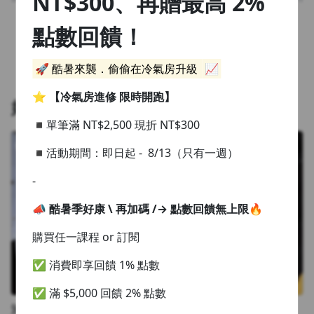
NT$300、再贈最高 2%
首頁
1.0x
點數回饋！
0.75x
返回首頁
🚀 酷暑來襲．偷偷在冷氣房升級
📈
⭐️
【冷氣房進修 限時開跑】
好評推薦
◾單筆滿 NT$2,500 現折 NT$300
◾活動期間：即日起 - 8/13（只有一週）
-
📣 酷暑季好康 \ 再加碼 /
→ 點數回饋無上限🔥
購買任一課程 or 訂閱
✅ 消費即享回饋 1% 點數
✅ 滿 $5,000 回饋 2% 點數
法式甜點指南｜從烘焙理論到創意發想