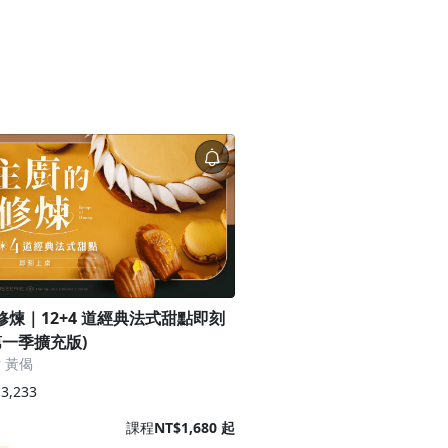
修煉｜12+4 道經典法式甜點即刻
第一季擴充版)
 黃偈
3,233
課程
NT$1,680 起