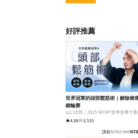
好評推薦
世界冠軍的頭部鬆筋術｜解除痠痛 
緻輪廓
山口太郎｜2025 MCWT世界按摩大
4.88
3,535
課程
NT$7,900
NT$