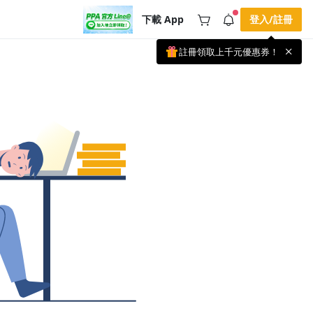
下載 App
登入/註冊
註冊領取上千元優惠券！
公告
載 APP 領取獎勵，隨時吸收新知識
🌞 PPA 避暑津貼．冷氣房升級｜
手機掃描下載
🥵 酷暑限時快閃｜單筆滿 NT$2,500 現
期間快閃活動
折 NT$300、再贈最高 2% 點數回饋！
2 天前
🚀 酷暑來襲．偷偷在冷氣房升級 📈
⭐️ 【冷氣房進修 限時開跑】◾單筆滿
NT$2,500 現折 NT$300◾活動期間：即
查看全部
日起 - 8/13（只有一週）-📣 酷暑季好康
\ 再加碼 /→ 點數回饋無上限🔥購買任一
課程 or 訂閱✅ 消費即享回饋 1% 點數
✅ 滿 $5,000 回饋 2% 點數🎁 此為 PPA
官方帳號 Line@ 專屬活動，加入好友👉
享有「渠道專屬活動」及「個人化推
播」！