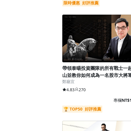
限時優惠
好評推薦
帶領泰暘投資團隊的所有戰士一
山並教你如何成為一名股市大將
鄭廳宜
4.83
270
專欄
NT$1
🏆 TOP50
好評推薦