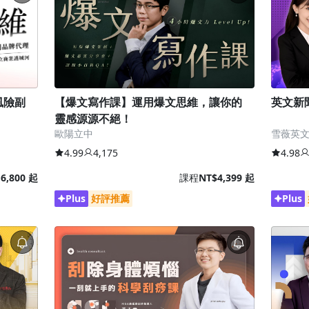
風險副
【爆文寫作課】運用爆文思維，讓你的
英文新
靈感源源不絕！
歐陽立中
雪薇英
4.99
4,175
4.98
6,800 起
課程
NT$4,399 起
Plus
好評推薦
Plus