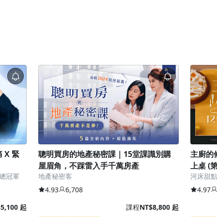
X 緊
聰明買房的地產秘密課｜15堂課識別購
主廚的
屋眉角，不踩雷入手千萬房產
上桌 (
賽總冠軍
地產秘密客
河床甜點
4.93
6,708
4.97
5,100 起
課程
NT$8,800 起