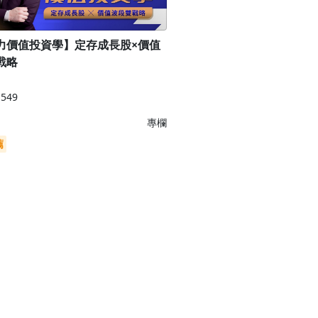
力價值投資學】定存成長股×價值
戰略
549
專欄
薦