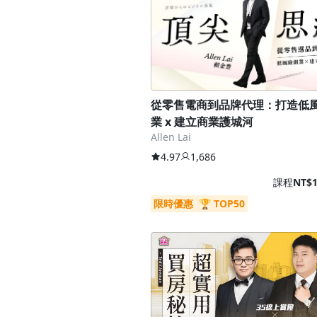
從零售電商到品牌代理：打造低
業 x 建立商業護城河
Allen Lai
4.97
1,686
課程
NT$1
限時優惠
🏆 TOP50