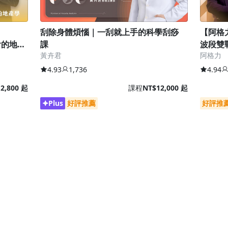
刮除身體煩惱｜一刮就上手的科學刮痧
【阿格
會的地產
課
波段雙
黃卉君
阿格力
4.93
1,736
4.94
2,800 起
課程
NT$12,000 起
Plus
好評推薦
好評推