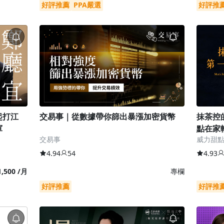
好評推薦
PPA嚴選
好評推
起打江
交易事｜從數據帶你篩出暴漲加密貨幣
抹茶控
軍
點在家
交易事
威力甜
4.94
54
4.93
,500 /月
專欄
好評推薦
好評推