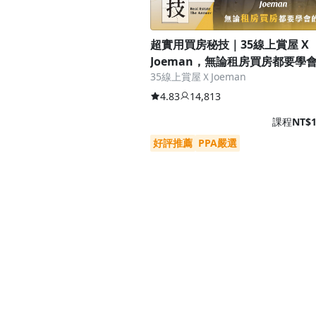
超實用買房秘技｜35線上賞屋 X
Joeman，無論租房買房都要學
35線上賞屋ＸJoeman
學
4.83
14,813
課程
NT$1
好評推薦
PPA嚴選