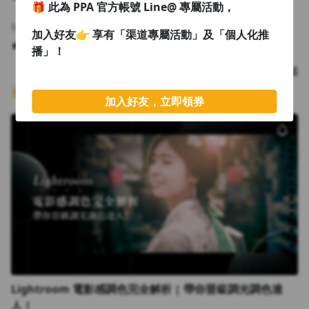
🎁 此為 PPA 官方帳號 Line@ 專屬活動，
狄驤
加入好友👉 享有「渠道專屬活動」及「個人化推
5.00
599
播」！
課程
NT$7,950 起
好評推薦
PPA嚴選
加入好友，立即領券
Lightroom 電影感調色完全解析 | 帶你晉級調光調色達
人！