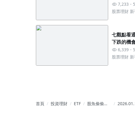
7,233
股票理財 
七觀點看通
下跌的機會
6,339
股票理財 
首頁
投資理財
ETF
股魚偷偷挖 -
2026.01.
潛力股機密
個股評價
筆記
快速估算
（更新1
營收與20
年EPS預