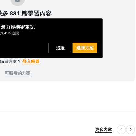
多 881 篇學習內容
- 潛力股機密筆記
)
9,496
追蹤
追蹤
選購方案
已購買方案？
登入帳號
可觀看的方案
更多內容