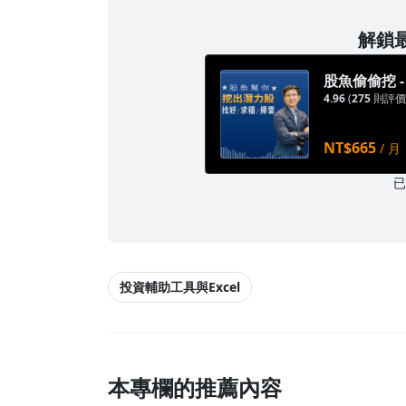
解鎖最
股魚偷偷挖 
4.96
(
275
則評價
NT$665
/ 月
投資輔助工具與Excel
本專欄的推薦內容