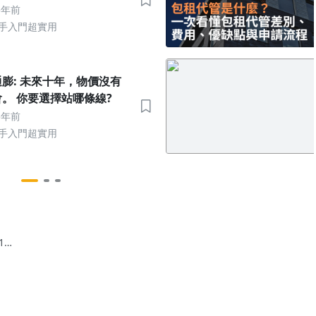
5年前
新手入門超實用
膨: 未來十年，物價沒有
。 你要選擇站哪條線?
5年前
新手入門超實用
13_
與
表
2月
26
估數