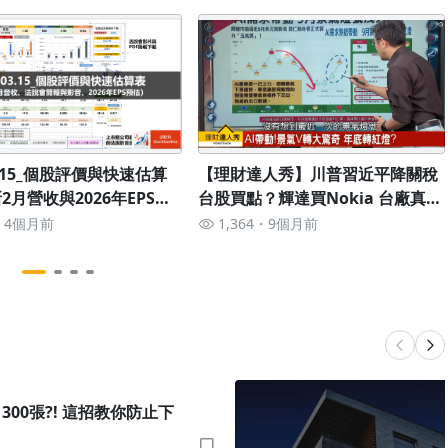
03.15_個股評價與快速估算
【理財達人秀】川普習近平降關稅
2月營收與2026年EPS預
台股買點？輝達買Nokia 台廠真吃
紅？萬海漲停 航運量增潛力股？美
4個月前
1,364
9個月前
股財報 鴻海.緯創.記憶體強？
?! 這招教你防止下