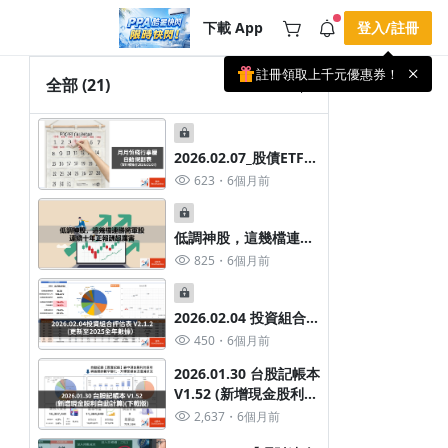
下載 App
登入/註冊
註冊領取上千元優惠券！
公告
全部
(21)
載 APP 領取獎勵，隨時吸收新知識
🌞 PPA 避暑津貼．冷氣房升級｜
手機掃描下載
🥵 酷暑限時快閃｜單筆滿 NT$2,500 現
期間快閃活動
2026.02.07_股債ETF配
折 NT$300、再贈最高 2% 點數回饋！
3 天前
🚀 酷暑來襲．偷偷在冷氣房升級 📈
息規劃表（產品資料更
623
6個月前
⭐️ 【冷氣房進修 限時開跑】◾單筆滿
新至2026.02.07-新增
NT$2,500 現折 NT$300◾活動期間：即
查看全部
瀑布圖檢視）
日起 - 8/13（只有一週）-📣 酷暑季好康
\ 再加碼 /→ 點數回饋無上限🔥購買任一
低調神股，這幾檔連勝
課程 or 訂閱✅ 消費即享回饋 1% 點數
將軍股 連續十年正報酬
825
6個月前
✅ 滿 $5,000 回饋 2% 點數🎁 此為 PPA
超厲害
官方帳號 Line@ 專屬活動，加入好友👉
享有「渠道專屬活動」及「個人化推
播」！
2026.02.04 投資組合規
劃表(數據更新至2025
450
6個月前
全年)
2026.01.30 台股記帳本
V1.52 (新增現金股利自
動計算)(下載版)
2,637
6個月前