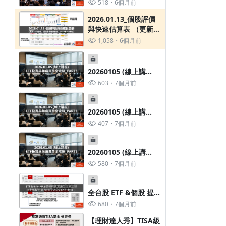
股債雙盈與主動靈活
518
6個月前
PART1 - 2026的市場隱
2026.01.13_個股評價
憂 與非投等債優勢
與快速估算表 （更新12
月營收與2026年EPS預
1,058
6個月前
估數據）
20260105 (線上講
座)ETF投資與無痛買房
603
7個月前
全攻略_PART3
20260105 (線上講
座)ETF投資與無痛買房
407
7個月前
全攻略_PART2
20260105 (線上講
座)ETF投資與無痛買房
580
7個月前
全攻略_PART1
全台股 ETF &個股 提領
率與提領金額自動模擬
680
7個月前
計算表（截至
【理財達人秀】TISA級
2025.12.31數據）