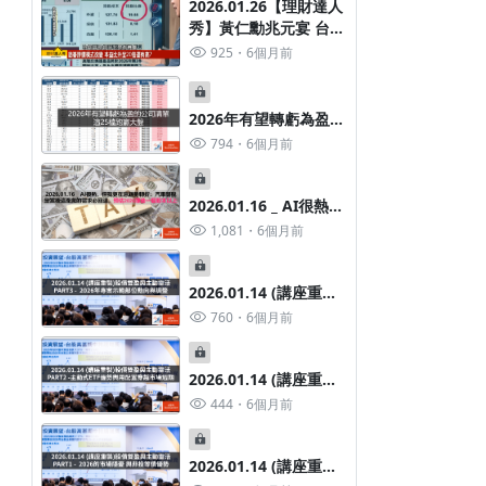
2026.01.26【理財達人
秀】黃仁勳兆元宴 台股
續創高？三星.海力士財
925
6個月前
報前 記憶體怎買？機器
人.貴金屬 年前賺紅
包？太空新戰場 下檔昇
2026年有望轉虧為盈的
達科？
公司清單大集合
794
6個月前
2026.01.16 _ AI很熱，
但我更在意趨勢轉折：
1,081
6個月前
汽車關稅定案後這產業
的需求必回溫，預估
2026賺進一個股本以上
2026.01.14 (講座重製)
股債雙盈與主動靈活
760
6個月前
PART3 - 2026年專案示
範部位動向與調整
2026.01.14 (講座重製)
股債雙盈與主動靈活
444
6個月前
PART2 - 主動式ETF優
勢與用配置穿越市場週
期
2026.01.14 (講座重製)