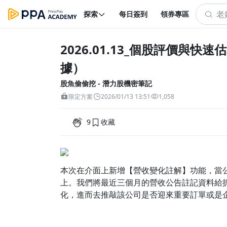
探索
每日簽到
領券專區
2026.01.13_個股評價與快
據）
股魚偷偷挖 - 潛力股機密筆記
限定方案
2026/01/13 13:51
1,058
9
收藏
本次在介面上新增【營收變化註解】功能，當公
上。我們將最近三個月的營收公告註記資料給
化，進而去推敲該公司是否迎來重要訂單或是