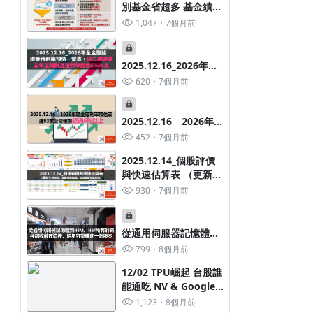
別基金省超多 基金績效
王 1千就入手！
1,047
7個月前
2025.12.16_2026年全
金融股 現金殖利率預估
620
7個月前
一覽表，這三檔連續五
年正報酬且殖利率超過
交易分析系統 (線上版) -新增真實績
不怕跌破135%維持率
5%以上
2025.12.16 _ 2026年現
金殖利率預估一覽表 這
效日曆(按每天實際持股計算損益)
00980A、00981A、00
452
7個月前
93家公司預期超過6%
作，你選哪個神隊友？
395
1天前
309
3天前
2025.12.14_個股評價
以上
與快速估算表 （更新11
月營收與美股燈號更
930
7個月前
新）
從通用伺服器記憶體到
HBM、HBF，所有的路
799
8個月前
徑都收斂在這裡
12/02 TPU崛起 台股誰
能通吃 NV & Google
包租代管是什麼？一次看懂包租代管
雙商機?
1,123
8個月前
差別、費用、優缺點與申請流程