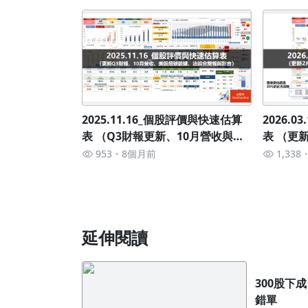
2025.11.16_個股評價與快速估算
2026.
表 （Q3財報更新、10月營收與美
表 （更新
股燈號更新）
估數據）
953
8個月前
1,338
延伸閱讀
300股下成 300張
錯單