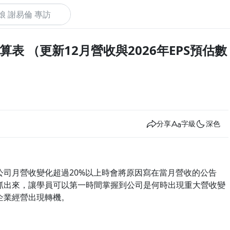
速估算表 （更新12月營收與2026年EPS預估數
下
分享
字級
深色
司月營收變化超過20%以上時會將原因寫在當月營收的公告
抓出來，讓學員可以第一時間掌握到公司是何時出現重大營收變
企業經營出現轉機。