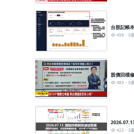
台股記帳本
459
3
股價回檔修
483
3
2026.0
422
3