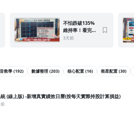
不怕跌破135%
維持率！看完
- 視狀況
00980A、
3天前
00981A、
00985A操作，你
選哪個神隊友？
音教學 (192)
數據整理 (203)
核心配置 (16)
衛星配置 (30)
統 (線上版) -新增真實績效日曆(按每天實際持股計算損益)
天前