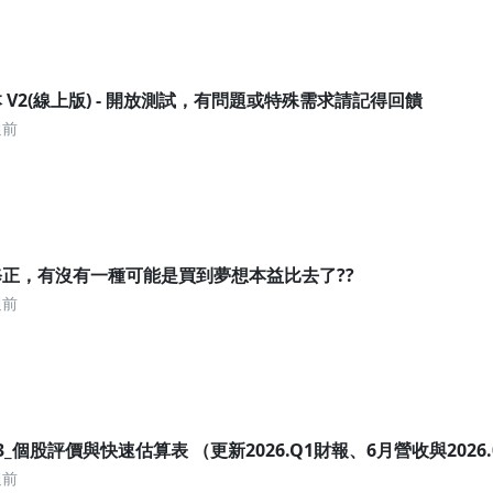
 V2(線上版) - 開放測試，有問題或特殊需求請記得回饋
週前
正，有沒有一種可能是買到夢想本益比去了??
週前
7.13_個股評價與快速估算表 （更新2026.Q1財報、6月營收與2026
週前