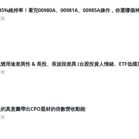
5%維持率！看完00980A、00981A、00985A操作，你選哪個
天前
號用途差異性 & 長投、長波段差異 (台股投資人情緒、ETF低檔加碼
天前
的真意圖帶出CPO題材的倍數營收動能
週前