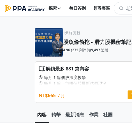
探索
每日簽到
領券專區
1天前 更新
股魚偷偷挖 - 潛力股機密筆記
4.96
(
275
則評價)
9,497
追蹤
解鎖最多 881 篇內容
每月 1 篇個股深度教學
每月 1 篇上市櫃個股最新估價現況
每月 1 篇投資技巧教學
NT$665
每月 1 篇市場觀察解析
/ 月
PPA 私密社團參加權限
訂閱戶專用Line私群參加權限(需滿三個月）
※旗艦方案，適合族群：沒空看盤的上班族、想買
內容
精華
最新消息
作業
社團
股的存股族
✍️每月提供不低於四篇的資料內容，內容包含（但
供）：