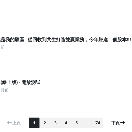
是我的礦區 –從回收到共生打造雙贏業務，今年賺進二個股本!!!
週前
線上版) - 開放測試
個月前
上頁
1
2
3
4
5
…
74
下頁