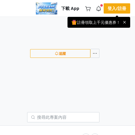
下載 App
登入/註冊
註冊領取上千元優惠券！
公告
載 APP 領取獎勵，隨時吸收新知識
🌞 PPA 避暑津貼．冷氣房升級｜
手機掃描下載
🥵 酷暑限時快閃｜單筆滿 NT$2,500 現
期間快閃活動
折 NT$300、再贈最高 2% 點數回饋！
4 天前
🚀 酷暑來襲．偷偷在冷氣房升級 📈
追蹤
⭐️ 【冷氣房進修 限時開跑】◾單筆滿
NT$2,500 現折 NT$300◾活動期間：即
查看全部
日起 - 8/13（只有一週）-📣 酷暑季好康
\ 再加碼 /→ 點數回饋無上限🔥購買任一
課程 or 訂閱✅ 消費即享回饋 1% 點數
✅ 滿 $5,000 回饋 2% 點數🎁 此為 PPA
官方帳號 Line@ 專屬活動，加入好友👉
享有「渠道專屬活動」及「個人化推
播」！