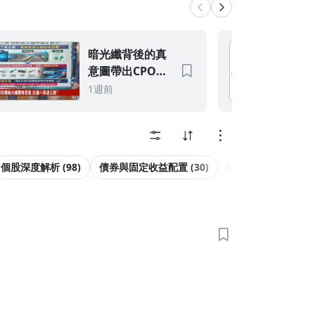
暗光纖背後的真
意圖帶出CPO題
材的倍數營收動
1週前
能
個股深度解析 (98)
債券與固定收益配置 (30)
市場特殊機會 (48)