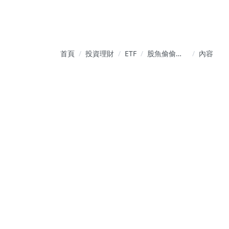
首頁
投資理財
ETF
股魚偷偷挖 -
內容
潛力股機密
筆記