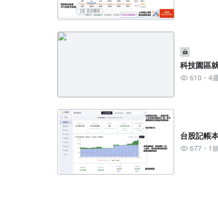
科技園區就
610
4
台股記帳本(
677
1