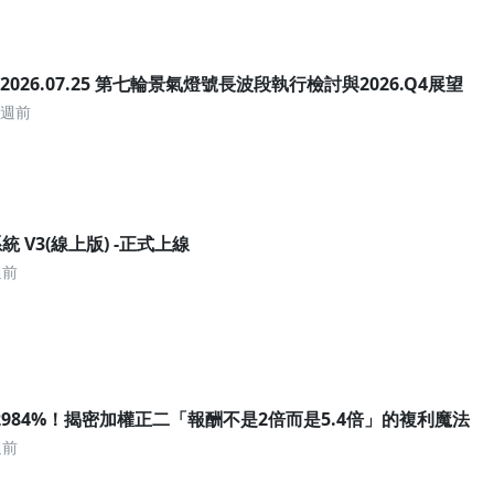
 2026.07.25 第七輪景氣燈號長波段執行檢討與2026.Q4展望
2週前
 V3(線上版) -正式上線
週前
 2984%！揭密加權正二「報酬不是2倍而是5.4倍」的複利魔法
週前