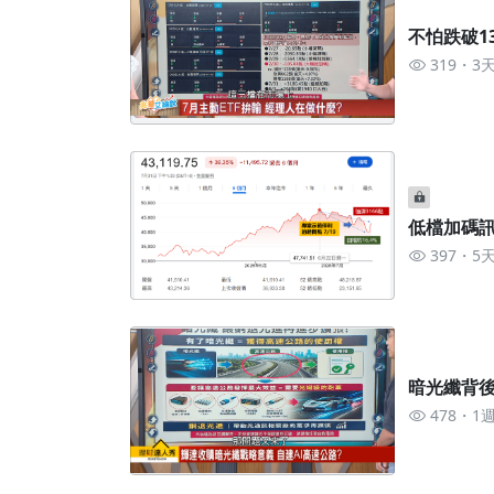
不怕跌破13
319
3
低檔加碼訊
397
5
暗光纖背後
478
1