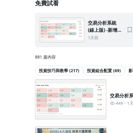
免費試看
■ 個股產業、體質、評價深度解析
■ 投資技巧、組合配置、市場特殊機會教學
■ 全市場個股估價更新 - 每月更新
■ 金融股體質 & 估價追蹤 - 每月更新
交易分析系統
■ ETF月配息規劃表與殖利率 - 每月更新
(線上版) -新增真
■ EXCEL 選股輔助表 （快速評價&自主估算價位） 
實績效日曆(按每
1天前
更新
天實際持股計算
■ 直播線上教學 - 視狀況安排教學
損益)
881 篇內容
投資技巧與教學 (217)
投資組合配置 (69)
影
交易分析系
449
1