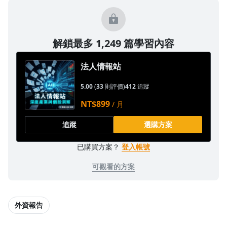
解鎖最多 1,249 篇學習內容
法人情報站
5.00
(
33
則評價)
412
追蹤
NT$899
/ 月
追蹤
選購方案
已購買方案？
登入帳號
可觀看的方案
外資報告