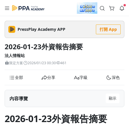
註冊領取 上千元優惠券！
公告
沒有描述
--:--
--:--
PressPlay Academy APP
打開 App
登入/註冊
🌞 PPA 避暑津貼．冷氣房升級｜期間快閃活動
🥵 酷暑限時快閃｜單筆滿 NT$2,500 現折 NT$300、再贈最高
2026-01-23外資報告摘要
2% 點數回饋！🚀 酷暑來襲．偷偷在冷氣房升級 📈⭐️ 【冷氣房
3 天前
進修 限時開跑】◾單筆滿 NT$2,500 現折 NT$300◾活動期間：
即日起 - 8/13（只有一週）-📣 酷暑季好康 \ 再加碼 /→ 點數回饋
法人情報站
返回播放器
無上限🔥購買任一課程 or 訂閱✅ 消費即享回饋 1% 點數✅ 滿
查看全部
限定方案
2026/01/23 00:30
461
$5,000 回饋 2% 點數🎁 此為 PPA 官方帳號 Line@ 專屬活動，加
1.0x
入好友👉 享有「渠道專屬活動」及「個人化推播」！
清除全部
追蹤列表
播放清單
全部
分享
字級
深色
播放速度
2.0x
內容導覽
顯示
沒有播放清單
1.75x
去逛逛
2026-01-23外資報告摘要
1.5x
2026-01-23外資報告摘要
1.25x