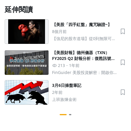
延伸閱讀
【美股「四手紅盤」魔咒驗證~】
8個月前
【強尼的股市道場】從0到無限可能
的股市操作
【美股財報】德州儀器（TXN）
FY2025 Q2 財報分析：復甦訊號明
確，惟地緣政治雜音干擾短期展望
213
1年前
FinGuider 美股投資解密：開啟你
的財經新視野
3月6日操盤筆記
2年前
上班族煉金術