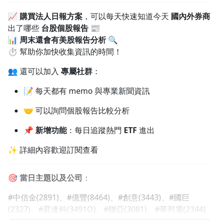
1.0x
📈
購買法人日報方案
，可以每天快速知道今天
國內外券商
出了哪些
台股個股報告
📰
0.75x
📊
周末還會有美股報告分析
🔍
⏱️ 幫助你加快收集資訊的時間！
👥 還可以加入
專屬社群
：
📝 每天都有 memo 與專業新聞資訊
🤝 可以詢問個股報告比較分析
📌
新增功能
：每日追蹤熱門
ETF
進出
✨ 詳細內容歡迎訂閱查看
🎯
當日主題以及公司
：
#中信金(2891)、#億豐(8464)、#創意(3443)、#國巨
(2327)、#昇達科(3491O)、#聯亞(3081)、#華邦電(2344)