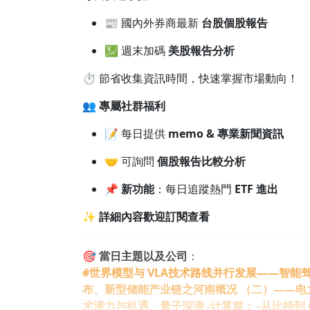
📰 國內外券商最新
台股個股報告
💹 週末加碼
美股報告分析
⏱️ 節省收集資訊時間，快速掌握市場動向！
👥
專屬社群福利
📝 每日提供
memo & 專業新聞資訊
🤝 可詢問
個股報告比較分析
📌
新功能
：每日追蹤熱門
ETF 進出
✨
詳細內容歡迎訂閱查看
🎯
當日主題以及公司
：
#世界模型与 VLA技术路线并行发展——智能
布、新型储能产业链之河南概况 （二）——电
术潜力与机遇、量子深潜 -计算篇： -从比特到 