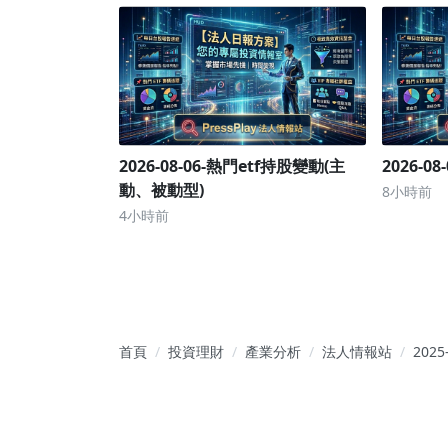
2026-08-06-熱門etf持股變動(主
2026-
動、被動型)
8小時前
4小時前
首頁
投資理財
產業分析
法人情報站
2025
20~
券商
要