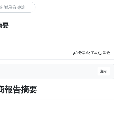
摘要
下
分享
字級
深色
顯示
國券商報告摘要