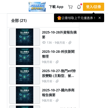
下載 App
登入/註冊
註冊領取上千元優惠券！
公告
全部
(21)
載 APP 領取獎勵，隨時吸收新知識
🌞 PPA 避暑津貼．冷氣房升級｜
手機掃描下載
2025-10-28外資報告摘
🥵 酷暑限時快閃｜單筆滿 NT$2,500 現
期間快閃活動
要
折 NT$300、再贈最高 2% 點數回饋！
2 天前
🚀 酷暑來襲．偷偷在冷氣房升級 📈
136
9個月前
⭐️ 【冷氣房進修 限時開跑】◾單筆滿
NT$2,500 現折 NT$300◾活動期間：即
查看全部
2025-10-28-科技新聞
日起 - 8/13（只有一週）-📣 酷暑季好康
整理
\ 再加碼 /→ 點數回饋無上限🔥購買任一
課程 or 訂閱✅ 消費即享回饋 1% 點數
9個月前
✅ 滿 $5,000 回饋 2% 點數🎁 此為 PPA
官方帳號 Line@ 專屬活動，加入好友👉
2025-10-27-熱門etf持
享有「渠道專屬活動」及「個人化推
播」！
股變動 (主動型、被動
型ETF都有喔)
9個月前
2025-10-27-國內券商
報告摘要
9個月前