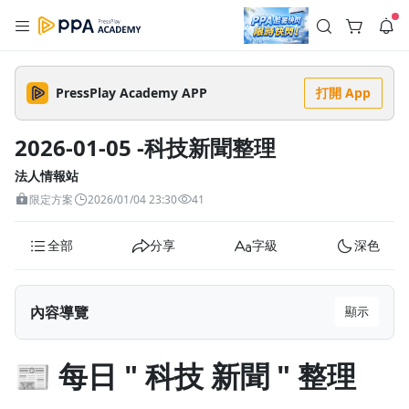
註冊領取 上千元優惠券！
公告
沒有描述
--:--
--:--
PressPlay Academy APP
打開 App
登入/註冊
🌞 PPA 避暑津貼．冷氣房升級｜期間快閃活動
🥵 酷暑限時快閃｜單筆滿 NT$2,500 現折 NT$300、再贈最高
2026-01-05 -科技新聞整理
2% 點數回饋！🚀 酷暑來襲．偷偷在冷氣房升級 📈⭐️ 【冷氣房
4 天前
進修 限時開跑】◾單筆滿 NT$2,500 現折 NT$300◾活動期間：
即日起 - 8/13（只有一週）-📣 酷暑季好康 \ 再加碼 /→ 點數回饋
法人情報站
返回播放器
無上限🔥購買任一課程 or 訂閱✅ 消費即享回饋 1% 點數✅ 滿
查看全部
限定方案
2026/01/04 23:30
41
$5,000 回饋 2% 點數🎁 此為 PPA 官方帳號 Line@ 專屬活動，加
1.0x
入好友👉 享有「渠道專屬活動」及「個人化推播」！
清除全部
追蹤列表
播放清單
全部
分享
字級
深色
播放速度
2.0x
內容導覽
顯示
沒有播放清單
1.75x
去逛逛
📰 每日 " 科技 新聞 " 整理
1.5x
📰
每日 " 科技 新聞 " 整理
1.25x