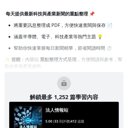
1.0x
每天提供最新科技與產業新聞的重點整理
📌
0.75x
將重要訊息整理成 PDF，方便快速查閱與保存 📄
涵蓋半導體、電子、科技產業等熱門主題 💡
幫助你快速掌握每日新聞精華，節省閱讀時間 ⏱️
✨
提醒
：內容以
重點整理方式呈現
，方便閱讀與參考，幫
助你掌握產業趨勢。
解鎖最多 1,252 篇學習內容
法人情報站
5.00
(
33
則評價)
412
追蹤