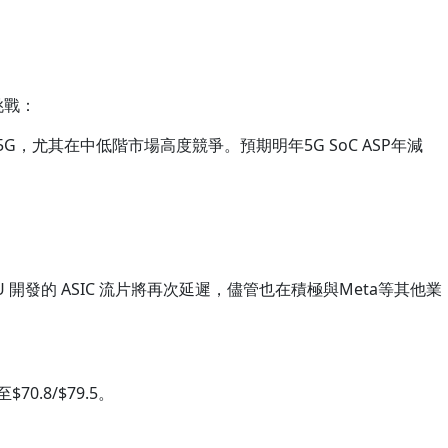
挑戰：
G，尤其在中低階市場高度競爭。預期明年5G SoC ASP年減
U 開發的 ASIC 流片將再次延遲，儘管也在積極與Meta等其他業
0.8/$79.5。