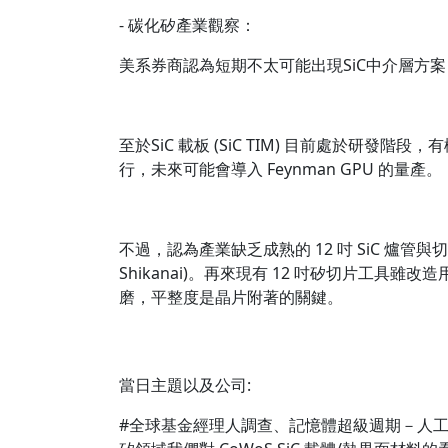
- 碳化矽產業觀察：
美系券商認為短期不太可能出現SiC中介層方案，Rubi
至於SiC 載板 (SiC TIM) 目前處於研發階段，
行，未來可能會導入 Feynman GPU 的量產。
不過，認為產業缺乏成熟的 12 吋 SiC 爐管與切
Shikanai)。再來現有 12 吋矽切片工具雖改造
磨，平整度是晶片附著的關鍵。
當日主題以及公司:
#全球基金經理人調查、記憶體超級週期－人