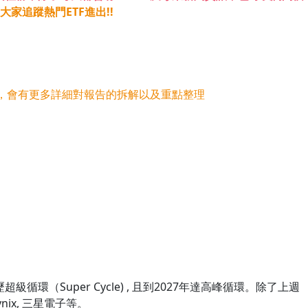
家追蹤熱門ETF進出!!
，會有更多詳細對報告的拆解以及重點整理
環（Super Cycle) , 且到2027年達高峰循環。除了上週
ix, 三星電子等。