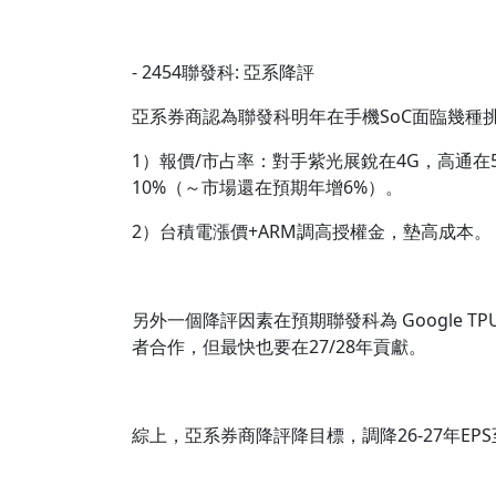
- 2454聯發科: 亞系降評
亞系券商認為聯發科明年在手機SoC面臨幾種
1）報價/市占率：對手紫光展銳在4G，高通在5
10%（～市場還在預期年增6%）。
2）台積電漲價+ARM調高授權金，墊高成本。
另外一個降評因素在預期聯發科為 Google TP
者合作，但最快也要在27/28年貢獻。
綜上，亞系券商降評降目標，調降26-27年EPS至$7