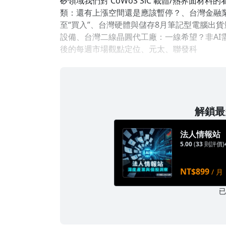
矽領域我們對 CoWoS SiC 載體/熱界面材料的看法
類：還有上漲空間還是應該暫停？、台灣金融
至“買入”、台灣硬體與儲存8月筆記型電腦出
設備、台灣二線晶圓代工廠：一線希望？非AI
後的每週市場觀點定位、元太、聯發科
解鎖最多
法人情報站
5.00
(
33
則評價)
NT$899
/ 月