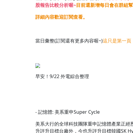
股報告比較分析喔~
目前還新增每日會在群組幫大
詳細內容歡迎訂閱查看。
當日彙整(訂閱還有更多內容喔~)
這只是第一頁
早安！9/22 外電綜合整理
- 記憶體: 美系重申Super Cycle
美系大行的全球科技團隊重申記憶體產業正經歷超級循
升評升目標台廠外，今也升評升目標韓國SK Hyn