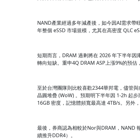
NAND產業經過多年減產後，如今因AI需求帶旺
年整個 eSSD 市場規模，尤其在高密度 QLC eS
短期而言，DRAM 過剩將在 2026 年下半年因庫
轉向短缺。重申4Q DRAM ASP上漲9%的預估
至於台灣團隊則比較喜歡2344華邦電，儘管與南
晶圓堆疊 (WoW) 。預期明下半年因 1-2h 起步
16GB 密度，記憶體頻寬最高達 4TB/s。另外，他也是
最後，券商認為相較於Nor與DRAM，NAN
續推升DDR4）。