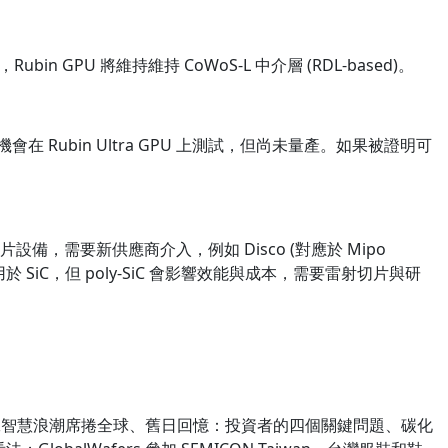
n GPU 將維持維持 CoWoS-L 中介層 (RDL-based)。
有機會在 Rubin Ultra GPU 上測試，但尚未量產。如果被證明可
片設備，需要新供應商介入，例如 Disco (對應於 Mipo
用於 SiC，但 poly-SiC 會影響效能與成本，需要雷射切片與研
工智慧浪潮席捲全球、舊日回憶：投資者的四個關鍵問題、碳化