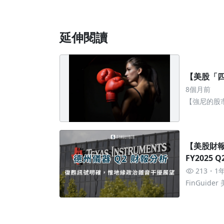
延伸閱讀
【美股「
8個月前
【強尼的股
操作
【美股財報
FY2025
確，惟地
213
1
FinGuid
新視野