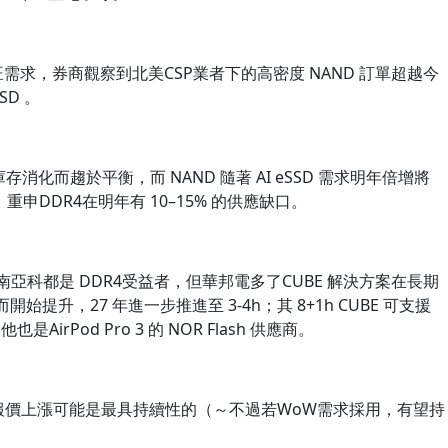
需求，券商觀察到北美CSP業者下的高密度 NAND 訂單超越今
SD 。
存消化而趨於平衡，而 NAND 隨著 AI eSSD 需求明年倍增將
，重申DDR4在明年有 10–15% 的供應缺口。
亞科都是 DDR4受益者，但華邦電多了CUBE 解決方案在長期
而開始提升，27 年進一步推進至 3-4h；其 8+1h CUBE 可支援
AirPod Pro 3 的 NOR Flash 供應商。
D 報價上漲可能是最具持續性的（～不過若WoW需求採用，有望持