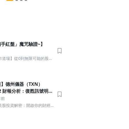
四手紅盤」魔咒驗證~】
市道場】從0到無限可能的股市
】德州儀器（TXN）
 Q2 財報分析：復甦訊號明
緣政治雜音干擾短期展望
年前
er 美股投資解密：開啟你的財經