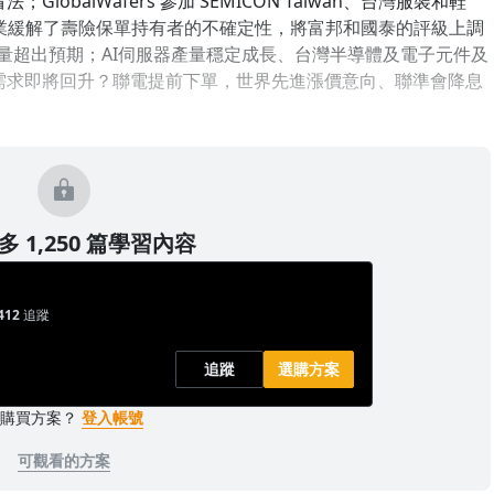
；GlobalWafers 參加 SEMICON Taiwan、台灣服裝和鞋
業緩解了壽險保單持有者的不確定性，將富邦和國泰的評級上調
貨量超出預期；AI伺服器產量穩定成長、台灣半導體及電子元件及
需求即將回升？聯電提前下單，世界先進漲價意向、聯準會降息
 1,250 篇學習內容
412
追蹤
追蹤
選購方案
已購買方案？
登入帳號
可觀看的方案