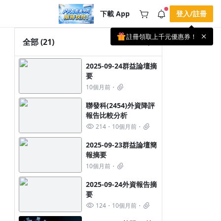
下載 App
登入/註冊
註冊領取上千元優惠券！
公告
全部
(21)
載 APP 領取獎勵，隨時吸收新知識
🌞 PPA 避暑津貼．冷氣房升級｜
手機掃描下載
2025-09-24群益論壇摘
🥵 酷暑限時快閃｜單筆滿 NT$2,500 現
期間快閃活動
要
折 NT$300、再贈最高 2% 點數回饋！
3 天前
🚀 酷暑來襲．偷偷在冷氣房升級 📈
10個月前
⭐️ 【冷氣房進修 限時開跑】◾單筆滿
NT$2,500 現折 NT$300◾活動期間：即
查看全部
聯發科(2454)外資降評
日起 - 8/13（只有一週）-📣 酷暑季好康
報告比較分析
\ 再加碼 /→ 點數回饋無上限🔥購買任一
課程 or 訂閱✅ 消費即享回饋 1% 點數
214
10個月前
✅ 滿 $5,000 回饋 2% 點數🎁 此為 PPA
官方帳號 Line@ 專屬活動，加入好友👉
2025-09-23群益論壇簡
享有「渠道專屬活動」及「個人化推
播」！
報摘要
10個月前
2025-09-24外資報告摘
要
124
10個月前