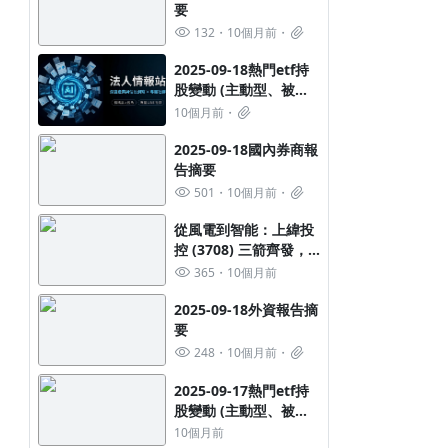
要
132
10個月前
2025-09-18熱門etf持
股變動 (主動型、被動
型ETF都有喔)
10個月前
2025-09-18國內券商報
告摘要
501
10個月前
從風電到智能：上緯投
控 (3708) 三箭齊發，
解構其核心轉型策略與
365
10個月前
未來成長藍圖
2025-09-18外資報告摘
要
248
10個月前
2025-09-17熱門etf持
股變動 (主動型、被動
型ETF都有喔)
10個月前