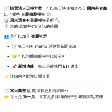
1.0x
📈
購買法人日報方案
，可以每天快速知道今天
國內外券商
出了哪些
台股個股報告
📰
0.75x
📊
周末還會有美股報告分析
🔍
⏱️ 幫助你加快收集資訊的時間！
👥 還可以加入
專屬社群
：
📝 每天都有 memo 與專業新聞資訊
🤝 可以詢問個股報告比較分析
📌
新增功能
：每日追蹤熱門
ETF
進出
✨ 詳細內容歡迎訂閱查看
📑
當日彙整
(訂閱還有更多內容喔~)
👉 這只是
第一頁
，還有更多詳細的報告拆解與重點整理