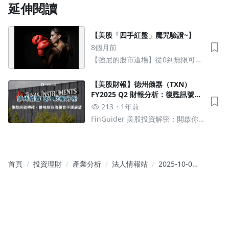
延伸閱讀
【美股「四手紅盤」魔咒驗證~】
8個月前
【強尼的股市道場】從0到無限可能
的股市操作
【美股財報】德州儀器（TXN）
FY2025 Q2 財報分析：復甦訊號明
確，惟地緣政治雜音干擾短期展望
213
1年前
FinGuider 美股投資解密：開啟你
的財經新視野
首頁
投資理財
產業分析
法人情報站
2025-10-01
外資報告摘
要