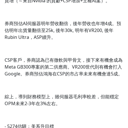
貨增（～來自Nvidia 的貢獻+CSP增加+主權AI案）。
券商預估AI伺服器明年營收翻倍，後年營收也年增4成。預
估明年出貨量翻倍至25k, 後年30k, 明年有VR200, 後年
Rubin Ultra，ASP續升。
CSP客戶，券商認為已有微軟與甲骨文，接下來有機會成為
Meta GB300專案的第二供應商。VR200世代則有機會打入
Google。券商預估鴻海在CSP的市占率未來有機會達5成。
綜上，導到財務模型上，雖伺服器毛利率較差，但能穩定
OPM未來2-3年在3%左右。
- 5274信驊：美系升目標