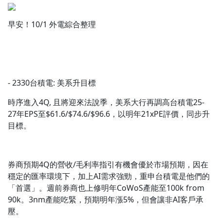
早安！10/1 外電綜合整理
- 2330台積電: 美系升目標
時序進入4Q, 且將迎來法說季，美系大行再調高台積電25-
27年EPS至$61.6/$74.6/$96.6，以明年21xPE評價，同步升
目標。
券商預期4Q的營收/毛利率指引有機會優於市場預期，因在
穩定的匯率環境下，加上AI需求強勁，重申台積電是他們的
「首選」。週前券商也上修明年CoWoS產能至100k from
90k。3nm產能吃緊，預期明年漲5%，但會讓非AI客戶承
壓。