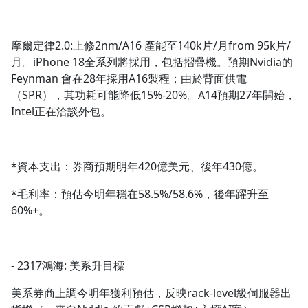
摩爾定律2.0:上修2nm/A16 產能至140k片/月from 95k片/
月。iPhone 18全系列將採用，包括摺疊機。預期Nvidia的
Feynman 會在28年採用A16製程；由於背面供電
（SPR），其功耗可能降低15%-20%。A14預期27年開始，
Intel正在洽談外包。
*資本支出：券商預期明年420億美元、後年430億。
*毛利率：預估今明年穩在58.5%/58.6%，後年躍升至
60%+。
- 2317鴻海: 美系升目標
美系券商上調今明年獲利預估，反映rack-level級伺服器出