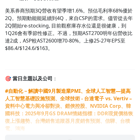
美系券商預期3Q營收有望季增1.6%。預估毛利率68%優於
2Q。預期動能能延續到4Q，來自CSP的需求。儘管從去年
2Q開始re-stocking, 目前觀察庫存水位還是很健康，到
1Q26會有季節性修正。不過，預期AST2700明年佔營收比
達2成，ASP較AST2600增70-80%。上修25-27年EPS至
$86.4/$124.6/$163。
🎯
當日主題以及公司
：
#自動化－解讀中國9月製造業PMI、全球人工智慧—提高
沒有待播放的清單
人工智慧基礎設施預測、全球技術 - 台達電子 vs. Vertiv –
去逛逛
資料中心電力與冷卻對決、鎧俠控股、NVIDIA Corp、韓
國科技：2025年9月GS DRAM情緒指標：DDR現貨價格恢
復上漲趨勢、台灣銷售追蹤器月度銷售預測、信驊、台積
電、鴻海