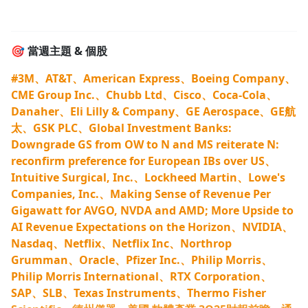
🎯
當週主題 & 個股
#3M、AT&T、American Express、Boeing Company、
CME Group Inc.、Chubb Ltd、Cisco、Coca-Cola、
Danaher、Eli Lilly & Company、GE Aerospace、GE航
太、GSK PLC、Global Investment Banks:
Downgrade GS from OW to N and MS reiterate N:
reconfirm preference for European IBs over US、
Intuitive Surgical, Inc.、Lockheed Martin、Lowe's
Companies, Inc.、Making Sense of Revenue Per
Gigawatt for AVGO, NVDA and AMD; More Upside to
AI Revenue Expectations on the Horizon、NVIDIA、
Nasdaq、Netflix、Netflix Inc、Northrop
Grumman、Oracle、Pfizer Inc.、Philip Morris、
Philip Morris International、RTX Corporation、
SAP、SLB、Texas Instruments、Thermo Fisher