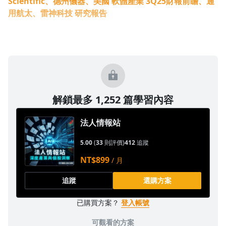
Scientific、德州儀器、美國 軟體產業 3Q25財報前瞻、通
用航太、雷神科技 研究報告
解鎖最多 1,252 篇學習內容
法人情報站
5.00
(
33
則評價)
412
追蹤
NT$899
/ 月
追蹤
選購方案
已購買方案？
登入帳號
可觀看的方案