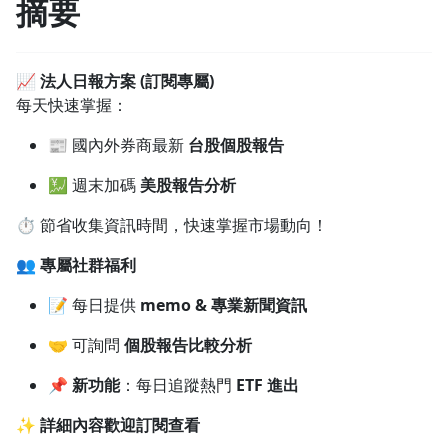
摘要
1.0x
0.75x
📈
法人日報方案 (訂閱專屬)
每天快速掌握：
📰 國內外券商最新
台股個股報告
💹 週末加碼
美股報告分析
⏱️ 節省收集資訊時間，快速掌握市場動向！
👥
專屬社群福利
📝 每日提供
memo & 專業新聞資訊
🤝 可詢問
個股報告比較分析
📌
新功能
：每日追蹤熱門
ETF 進出
✨
詳細內容歡迎訂閱查看