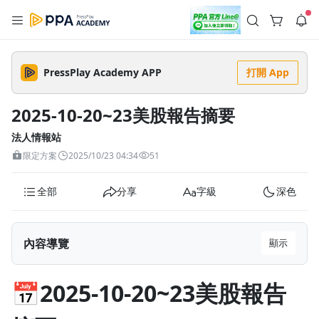
註冊領取 上千元優惠券！
公告
沒有描述
--:--
--:--
PressPlay Academy APP
打開 App
登入/註冊
🌞 PPA 避暑津貼．冷氣房升級｜期間快閃活動
🥵 酷暑限時快閃｜單筆滿 NT$2,500 現折 NT$300、再贈最高
2025-10-20~23美股報告摘要
2% 點數回饋！🚀 酷暑來襲．偷偷在冷氣房升級 📈⭐️ 【冷氣房
4 天前
進修 限時開跑】◾單筆滿 NT$2,500 現折 NT$300◾活動期間：
即日起 - 8/13（只有一週）-📣 酷暑季好康 \ 再加碼 /→ 點數回饋
法人情報站
返回播放器
無上限🔥購買任一課程 or 訂閱✅ 消費即享回饋 1% 點數✅ 滿
查看全部
限定方案
2025/10/23 04:34
51
$5,000 回饋 2% 點數🎁 此為 PPA 官方帳號 Line@ 專屬活動，加
1.0x
入好友👉 享有「渠道專屬活動」及「個人化推播」！
清除全部
追蹤列表
播放清單
全部
分享
字級
深色
播放速度
2.0x
內容導覽
顯示
沒有播放清單
1.75x
去逛逛
📅2025-10-20~23美股報告摘要
1.5x
📅2025-10-20~23美股報告
1.25x