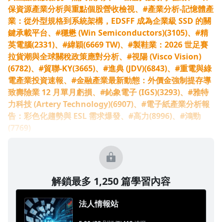
保資源產業分析與重點個股營收檢視、#產業分析-記憶體產
業：從外型規格到系統架構，EDSFF 成為企業級 SSD 的關
鍵承載平台、#穩懋 (Win Semiconductors)(3105)、#精
英電腦(2331)、#緯穎(6669 TW)、#製鞋業：2026 世足賽
拉貨潮與全球關稅政策應對分析、#視陽 (Visco Vision)
(6782)、#貿聯-KY(3665)、#進典 (JDV)(6843)、#重電與綠
電產業投資速報、#金融產業最新動態：外價金強制提存導
致壽險業 12 月單月虧損、#鈊象電子 (IGS)(3293)、#雅特
力科技 (Artery Technology)(6907)、#電子紙產業分析報
告：彩色化趨勢與 ESL 需求爆發、#高力(8996)、#鴻勁
(7769)
解鎖最多 1,250 篇學習內容
法人情報站