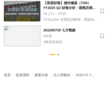
【美股財報】德州儀器（TXN）
FY2025 Q2 財報分析：復甦訊號明
確，惟地緣政治雜音干擾短期展望
213
1年前
FinGuider 美股投資解密：開啟你
的財經新視野
202200729 七月戰績
4年前
V教頭投資術
首頁
投資理財
產業分析
法人情報站
2026-01-14
國內券商報
告摘要