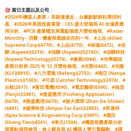
🎯
當日主題以及公司
：
#2026年機器人產業：長路漫漫走，台廠默默耕耘尋找利
基、#2026年美股投資展望：CES 盛大登場與 AI 全場景應
用分析、#PCB 產業概況與重點個股月營收檢視、#Radar
Monthly - 消費：機會與風險並存的一年、#上品 (Allied
Supreme Corp)(4770)、#上品(4770)、#保瑞(6472)、#信
驊 (Aspeed)(5274)、#信驊 (Aspeed)(5274O)、#信驊科技
(Aspeed Technology)(5274)、#健鼎(3044)、#光學鏡頭
產業分析與 2025 年 12 月營收檢視、#光聖(6442)、#光隆
(KLF)(8916)、#八方雲集 (Bafang)(2753)、#南亞 (Nanya
Plastics)(1303)、#可成 (Catcher Technology)(2474)、#
台航(2617)、#富田電機(4590)、#寬宏藝術(6596)、#強茂
(Panjit)(2481)、#復盛應用 (Fusheng Application)
(6670)、#復盛應用(6670)、#振大環球 (Zhen Da Global)
(4441)、#揚博科技 (Ampoc Far East)(2493)、#昇達科
(Apex Science & Engineering Corp.)(3491)、#晟田
(Sheng Tien)(4541)、#東元(1504)、#機器視覺產業分析
與重點個股檢視：無人載具與 AI 機器人雙引擎驅動、#環