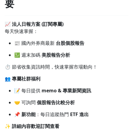
要
1.0x
0.75x
📈
法人日報方案 (訂閱專屬)
每天快速掌握：
📰 國內外券商最新
台股個股報告
💹 週末加碼
美股報告分析
⏱️ 節省收集資訊時間，快速掌握市場動向！
👥
專屬社群福利
📝 每日提供
memo & 專業新聞資訊
🤝 可詢問
個股報告比較分析
📌
新功能
：每日追蹤熱門
ETF 進出
✨
詳細內容歡迎訂閱查看