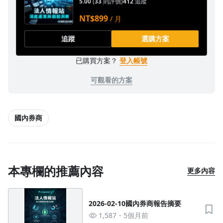
5.00
(
33
則評價)
412
追蹤
NT$899
/ 月
追蹤
選購方案
已購買方案？
登入帳號
可觀看的方案
國內券商
沒有待播放的清單
去逛逛
本專欄的推薦內容
更多內容
2026-02-10國內券商報告摘要
1,587
5個月前