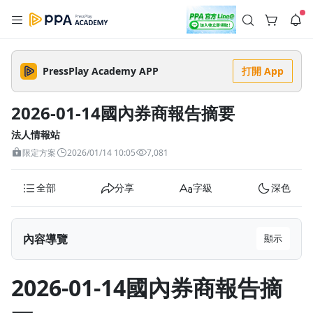
註冊領取 上千元優惠券！
公告
沒有描述
--:--
--:--
PressPlay Academy APP
打開 App
登入/註冊
🌞 PPA 避暑津貼．冷氣房升級｜期間快閃活動
🥵 酷暑限時快閃｜單筆滿 NT$2,500 現折 NT$300、再贈最高
2026-01-14國內券商報告摘要
2% 點數回饋！🚀 酷暑來襲．偷偷在冷氣房升級 📈⭐️ 【冷氣房
3 天前
進修 限時開跑】◾單筆滿 NT$2,500 現折 NT$300◾活動期間：
即日起 - 8/13（只有一週）-📣 酷暑季好康 \ 再加碼 /→ 點數回饋
法人情報站
返回播放器
無上限🔥購買任一課程 or 訂閱✅ 消費即享回饋 1% 點數✅ 滿
查看全部
限定方案
2026/01/14 10:05
7,081
$5,000 回饋 2% 點數🎁 此為 PPA 官方帳號 Line@ 專屬活動，加
1.0x
入好友👉 享有「渠道專屬活動」及「個人化推播」！
清除全部
追蹤列表
播放清單
全部
分享
字級
深色
播放速度
2.0x
內容導覽
顯示
沒有播放清單
1.75x
去逛逛
2026-01-14國內券商報告摘要
1.5x
2026-01-14國內券商報告摘
1.25x