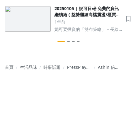
來可能的走勢與方向
20250105 | 妮可日報-免費的資訊
繼續給 ( 盤勢繼續高檔震盪/櫃買年
線尚未站上 )
1年前
妮可要投資的「雙布策略」－長線
佈局好、短線布林找
首頁
生活品味
時事話題
PressPlay
Ashin 信專
Academy 官
訪｜2026 哪
方頻道
些題材最吸
金？這 2 大
潛力產業助
你搶占先
機！