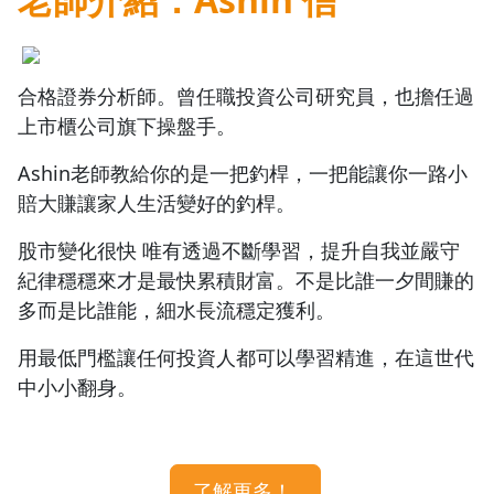
Q1：請問老師當初一開始投資時，也有追高殺低或者
是看新聞就直接買股票的經驗嗎？
1.0x
Q2：阿信是怎麼建立起你的選股邏輯的？
0.75x
Q3：現在資訊爆炸而且雜訊很多，老師怎麼在資訊海
合格證券分析師。曾任職投資公司研究員，也擔任過
中抓住重點？
上市櫃公司旗下操盤手。
Q4：股價有時候往上衝，要怎麼確定不會像煙火一樣
放完就沒了？
Ashin老師教給你的是一把釣桿，一把能讓你一路小
Q5：對於小資族來說，資金集中在少數幾檔股票時，
賠大賺讓家人生活變好的釣桿。
面對股價劇烈震盪，要怎麼訓練穩定的投資心態？
Q6：面對股價下跌，有些人會選擇「蓋牌」相信它會
股市變化很快 唯有透過不斷學習，提升自我並嚴守
漲回來，你怎麼看？
紀律穩穩來才是最快累積財富。不是比誰一夕間賺的
Q7：接下來 2026 年也要到了，我們應該把眼光放在
多而是比誰能，細水長流穩定獲利。
哪些核心產業趨勢上？
Q8：如何看待股價的合理區間？有沒有簡單的方法判
用最低門檻讓任何投資人都可以學習精進，在這世代
斷是不是買貴了？
中小小翻身。
Q9：一般上班族時間不多，應該怎麼去做選股的前置
功課？
Q10：如果我是投資小白，訂閱你的專欄後可以如何
開始學習？
了解更多！