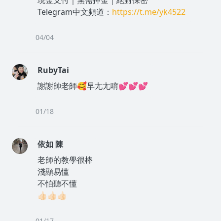
Telegram中文頻道：
https://t.me/yk4522
04/04
RubyTai
謝謝帥老師🥰早尢尢唷💕💕💕
01/18
依如 陳
老師的教學很棒
淺顯易懂
不怕聽不懂
👍🏻👍🏻👍🏻
01/17