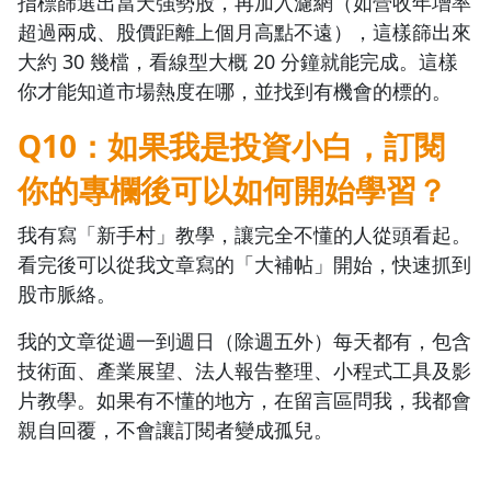
指標篩選出當天強勢股，再加入濾網（如營收年增率
超過兩成、股價距離上個月高點不遠），這樣篩出來
大約 30 幾檔，看線型大概 20 分鐘就能完成。這樣
你才能知道市場熱度在哪，並找到有機會的標的。
Q10：如果我是投資小白，訂閱
你的專欄後可以如何開始學習？
沒有待播放的清單
去逛逛
我有寫「新手村」教學，讓完全不懂的人從頭看起。
看完後可以從我文章寫的「大補帖」開始，快速抓到
股市脈絡。
我的文章從週一到週日（除週五外）每天都有，包含
技術面、產業展望、法人報告整理、小程式工具及影
片教學。如果有不懂的地方，在留言區問我，我都會
親自回覆，不會讓訂閱者變成孤兒。