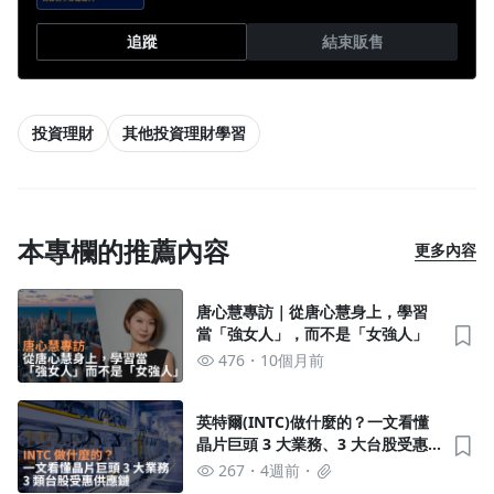
追蹤
結束販售
投資理財
其他投資理財學習
本專欄的推薦內容
更多內容
唐心慧專訪｜從唐心慧身上，學習
當「強女人」，而不是「女強人」
476
10個月前
英特爾(INTC)做什麼的？一文看懂
晶片巨頭 3 大業務、3 大台股受惠
供應鏈
267
4週前