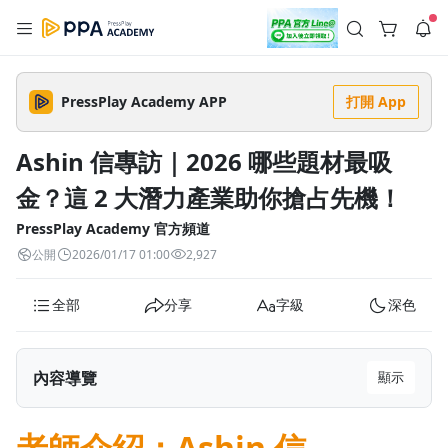
註冊領取 上千元優惠券！
公告
沒有描述
--:--
--:--
PressPlay Academy APP
打開 App
登入/註冊
🌞 PPA 避暑津貼．冷氣房升級｜期間快閃活動
🥵 酷暑限時快閃｜單筆滿 NT$2,500 現折 NT$300、再贈最高
Ashin 信專訪｜2026 哪些題材最吸
2% 點數回饋！🚀 酷暑來襲．偷偷在冷氣房升級 📈⭐️ 【冷氣房
1 天前
進修 限時開跑】◾單筆滿 NT$2,500 現折 NT$300◾活動期間：
金？這 2 大潛力產業助你搶占先機！
即日起 - 8/13（只有一週）-📣 酷暑季好康 \ 再加碼 /→ 點數回饋
返回播放器
無上限🔥購買任一課程 or 訂閱✅ 消費即享回饋 1% 點數✅ 滿
查看全部
$5,000 回饋 2% 點數🎁 此為 PPA 官方帳號 Line@ 專屬活動，加
PressPlay Academy 官方頻道
1.0x
入好友👉 享有「渠道專屬活動」及「個人化推播」！
清除全部
公開
2026/01/17 01:00
2,927
追蹤列表
播放清單
播放速度
全部
分享
字級
深色
2.0x
沒有播放清單
1.75x
去逛逛
內容導覽
顯示
1.5x
老師介紹：Ashin 信
1.25x
老師介紹：Ashin 信