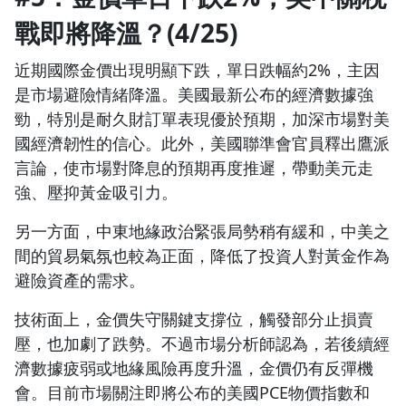
戰即將降溫？(4/25)
近期國際金價出現明顯下跌，單日跌幅約2%，主因
是市場避險情緒降溫。美國最新公布的經濟數據強
勁，特別是耐久財訂單表現優於預期，加深市場對美
國經濟韌性的信心。此外，美國聯準會官員釋出鷹派
言論，使市場對降息的預期再度推遲，帶動美元走
強、壓抑黃金吸引力。
另一方面，中東地緣政治緊張局勢稍有緩和，中美之
間的貿易氣氛也較為正面，降低了投資人對黃金作為
避險資產的需求。
技術面上，金價失守關鍵支撐位，觸發部分止損賣
壓，也加劇了跌勢。不過市場分析師認為，若後續經
濟數據疲弱或地緣風險再度升溫，金價仍有反彈機
會。目前市場關注即將公布的美國PCE物價指數和