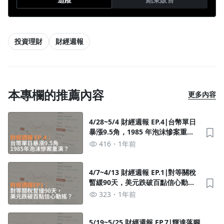
投資理財
財經週報
本專欄的推薦內容
更多內容
4/28~5/4 財經週報 EP.4∣台幣單日
暴漲9.5角，1985 年泡沫慘案重
演？
416
1年前
4/7~4/13 財經週報 EP.1∣對等關稅
暫緩90天，美元跌破百點信心動
搖？
323
1年前
5/19~5/25 財經週報 EP.7∣輝達落腳