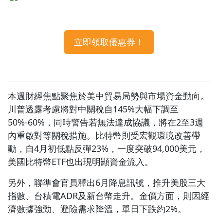
#2：對等關稅可能重啟！川普透漏最快 2~3 週以內
1.0x
（4/23）
#3：比特幣衝破 9.4 萬美元，自 4/7 低點反彈
0.75x
立即領取優惠券！
23%（4/23）
#4：Fed 官員釋出降息訊號，美股三大指數、台積電 ADR
同步上漲（4/24）
#5：金價單日下跌2%，美中關稅戰即將降溫？(4/25)
本週財經焦點聚焦於美中貿易局勢與市場資金動向。
川普透露考慮將對中關稅自145%大幅下調至
50%-60%，同時警告若無法達成協議，將在2至3週
內重啟對等關稅措施。比特幣則受宏觀環境改善帶
動，自4月初低點反彈23%，一度突破94,000美元，
美國比特幣ETF也出現明顯資金流入。
另外，聯準會官員釋出6月降息訊號，推升美股三大
指數、台積電ADR及新台幣走升。金價方面，則因經
濟數據強勁、避險需求降溫，單日下跌約2%。