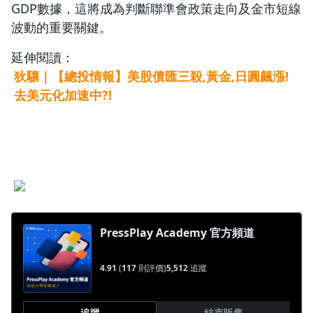
GDP數據，這將成為判斷聯準會政策走向及金市短線
波動的重要關鍵。
延伸閱讀：
狄驤｜【總投情報】美股債匯三殺,黃金,日圓飆漲!
去美元化加速中?!
PressPlay Academy 官方頻道
4.91
(
117
則評價)
5,512
追蹤
追蹤
結束販售