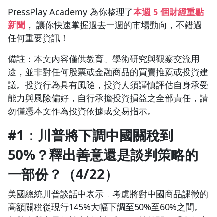
PressPlay Academy 為你整理了
本週 5 個財經重點
新聞
， 讓你快速掌握過去一週的市場動向，不錯過
任何重要資訊！
備註：本文內容僅供教育、學術研究與觀察交流用
途，並非對任何股票或金融商品的買賣推薦或投資建
議。投資行為具有風險，投資人須謹慎評估自身承受
能力與風險偏好，自行承擔投資損益之全部責任，請
勿僅憑本文作為投資依據或交易指示。
#1：川普將下調中國關稅到
50%？釋出善意還是談判策略的
一部份？（4/22）
美國總統川普談話中表示，考慮將對中國商品課徵的
高額關稅從現行145%大幅下調至50%至60%之間。