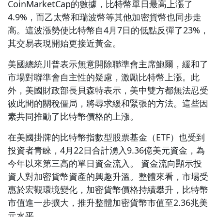
CoinMarketCap的數據，比特幣單日最高上漲了
4.9%，而乙太幣和瑞波幣等其他加密貨幣也同步走
高。這波漲勢使比特幣自4月7日的低點反彈了23%，
其交易表現開始更接近黃金。
美國總統川普表示無意開除聯準會主席鮑爾，緩和了
市場對聯準會自主性的疑慮，激勵比特幣上漲。此
外，美國財政部長貝森特表示，美中雙方都無法忍受
彼此間的關稅僵局，將尋求緩和緊張的方法。這些因
素共同推動了比特幣價格的上漲。
在美國掛牌的比特幣指數型股票基金（ETF）也受到
投資者青睞，4月22日合計湧入9.36億美元資金，為
今年以來第三高的單日資金流入。 資金流向顯示投
資人對加密貨幣資產的興趣升溫。整體來看，市場受
惠於宏觀環境變化，加密貨幣價格持續攀升，比特幣
市值進一步擴大，推升整體加密貨幣市值至2.36兆美
元水平。