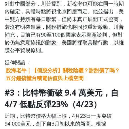
針對中國部分，川普提到，新稅率也可能在同一時期
內確定，具體時點將視北京回應而定。他並指出，美
中雙方持續有每日聯繫，但尚未真正展開正式協商，
若沒有明確進展，關稅措施也將同步重新啟動。川普
補充，目前已有90至100個國家表示願意談判，但對
於仍無意願協議的對象，美國將採取具體行動，以維
護公平貿易原則。
延伸閱讀：
股海老牛｜【個股分析】關稅陰霾？甜甜價了嗎？
五分鐘搞懂台積電估值與上檔空間
#3：比特幣衝破 9.4 萬美元，自
4/7 低點反彈23%（4/23）
近期，比特幣價格大幅上漲，4月23日一度突破
94,000美元，創下自3月初以來的新高。根據