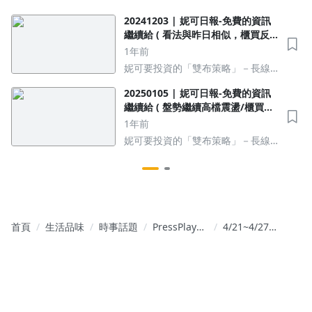
績效，法人操作策略從當沖到波段
都贏
20241203 | 妮可日報-免費的資訊
繼續給 ( 看法與昨日相似，櫃買反
壓月線仍關鍵。 )
1年前
妮可要投資的「雙布策略」－長線
佈局好、短線布林找
20250105 | 妮可日報-免費的資訊
繼續給 ( 盤勢繼續高檔震盪/櫃買年
線尚未站上 )
1年前
妮可要投資的「雙布策略」－長線
佈局好、短線布林找
首頁
生活品味
時事話題
PressPlay
4/21~4/27
Academy 官
財經週報
方頻道
EP.3∣對等關
稅又要重
啟？聯準會
釋出6月降息
訊號！