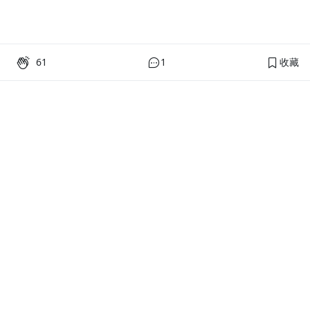
61
1
收藏
PressPlay Academy
課程分類
品牌介紹
線上課程
投資理財
語言學習
PPA 部落格
訂閱學習
烘焙料理
健康健身
活動主題館
耳邊說書
生活品味
職場技能
行銷
藝文娛樂
幫助
條款與政策