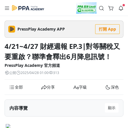
註冊領取 上千元優惠券！
公告
沒有描述
--:--
--:--
PressPlay Academy APP
打開 App
登入/註冊
🌞 PPA 避暑津貼．冷氣房升級｜期間快閃活動
🥵 酷暑限時快閃｜單筆滿 NT$2,500 現折 NT$300、再贈最高
4/21~4/27 財經週報 EP.3∣對等關稅又
2% 點數回饋！🚀 酷暑來襲．偷偷在冷氣房升級 📈⭐️ 【冷氣房
5 天前
進修 限時開跑】◾單筆滿 NT$2,500 現折 NT$300◾活動期間：
要重啟？聯準會釋出6月降息訊號！
即日起 - 8/13（只有一週）-📣 酷暑季好康 \ 再加碼 /→ 點數回饋
返回播放器
無上限🔥購買任一課程 or 訂閱✅ 消費即享回饋 1% 點數✅ 滿
查看全部
$5,000 回饋 2% 點數🎁 此為 PPA 官方帳號 Line@ 專屬活動，加
PressPlay Academy 官方頻道
1.0x
入好友👉 享有「渠道專屬活動」及「個人化推播」！
清除全部
公開
2025/04/28 01:00
313
追蹤列表
播放清單
播放速度
全部
分享
字級
深色
2.0x
沒有播放清單
1.75x
去逛逛
內容導覽
顯示
1.5x
#1：川普將下調中國關稅到50%？釋出善意還是談判策略
1.25x
的一部份？（4/22）