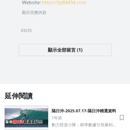
Website:
https://jp84434.com
日本 - 东京 - 大阪
顯示完整內容
Gleezy：TeA88K
Telegram 视频：@FB8843 或 @ttea888
网站：
https://jp84434.com
03/25
顯示全部留言 (1)
延伸閱讀
隔日沖-2025.07.17-隔日沖精選資料
1年前
豹力投資小隊：精準數據引領暴利