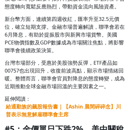
態度轉向寬鬆反應熱烈，帶動資金流向風險資產。
新台幣方面，連續第四週收紅，匯率升至32.5元價
位，確立短期支撐。金融市場普遍解讀，聯準會若在
6月降息，有助於提振股市與新興市場貨幣。美國
PCE物價指數及GDP數據成為市場關注焦點，將影響
聯準會後續政策決策。
台灣市場部分，受惠於美股強勢反彈，ETF產品如
00757也出現回升，收復前波高點，顯示市場情緒回
沒有待播放的清單
去逛逛
暖。整體而言，聯準會官員對降息的態度轉變，成為
近期推動全球金融市場回溫的主要因素之一。
延伸閱讀：
給通勤族的飆股報告書｜【Ashin 晨間碎碎念】川
普表示無意解雇聯準會主席
#5：金價單日下跌2%，美中關稅