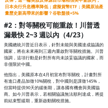
反彈；這一輪美股反彈源自市場相信美中會談判；
日本央行升息機率降低；虛擬貨幣ETF；美國原油產
量歷史新高帶來的影響？谷歌盤後+5%
#2：對等關稅可能重啟！川普透
漏最快 2~3 週以內（4/23）
美國總統川普近日表示，針對未能與美國達成協議的
國家，將在未來兩到三週內重啟對等關稅措施。川普
強調，這項行動是針對所有尚未談妥協議的國家，而
非僅限於中國。
他指出，美國原本在4月初宣布對等關稅，計畫對所
有進口產品加徵10%關稅，對中國則是課徵145%，
但當時提供90天的緩衝期，讓各國有機會與美國協
商。如今川普表示，若相關協議無法順利達成，將提
前結束暫緩期，重新啟動關稅措施。