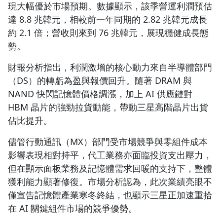
現大幅優於市場預期。數據顯示，該季營運利潤預估
達 8.8 兆韓元，相較前一年同期的 2.82 兆韓元成長
約 2.1 倍；營收則來到 76 兆韓元，展現穩健成長態
勢。
財報分析指出，利潤激增的核心動力來自半導體部門
（DS）的轉虧為盈與報價回升。隨著 DRAM 與
NAND 快閃記憶體價格調漲，加上 AI 供應鏈對
HBM 晶片的強勁拉貨動能，帶動三星高階晶片出貨
佔比提升。
儘管行動通訊（MX）部門受市場競爭與零組件成本
影響表現相對持平，代工業務亦面臨投資支出壓力，
但在顯示面板業務及記憶體需求回暖的支持下，整體
獲利能力顯著修復。市場分析認為，此次業績亮眼不
僅宣告記憶體產業寒冬終結，也顯示三星正加速重拾
在 AI 關鍵組件市場的競爭優勢。