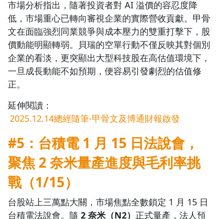
市場分析指出，隨著投資者對 AI 溢價的容忍度降
低，市場重心已轉向審視企業的實際營收貢獻。甲骨
文在面臨強烈同業競爭與成本壓力的雙重打擊下，股
價動能明顯轉弱。貝瑞的空單行動不僅反映其對個別
企業的看淡，更突顯出大型科技股在高估值環境下，
一旦成長動能不如預期，便容易引發劇烈的估值修
正。
延伸閱讀：
2025.12.14總經隨筆-甲骨文及博通財報啟發
#5：台積電 1 月 15 日法說會，
聚焦 2 奈米量產進度與毛利率挑
戰（1/15）
台股站上三萬點大關，市場焦點全數鎖定 1 月 15 日
台積電法說會。隨
2 奈米（N2）
正式量產，法人預