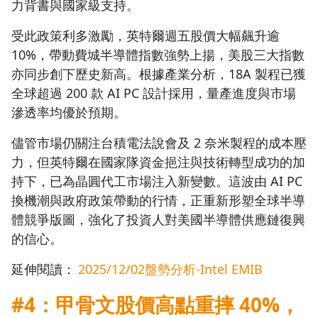
力背書與國家級支持。
受此政策利多激勵，英特爾週五股價大幅飆升逾
10%，帶動費城半導體指數強勢上揚，美股三大指數
亦同步創下歷史新高。根據產業分析，18A 製程已獲
全球超過 200 款 AI PC 設計採用，量產進度與市場
滲透率均優於預期。
儘管市場仍關注台積電法說會及 2 奈米製程的成本壓
力，但英特爾在國家隊資金挹注與技術轉型成功的加
持下，已為晶圓代工市場注入新變數。這波由 AI PC
換機潮與政府政策帶動的行情，正重新形塑全球半導
體競爭版圖，強化了投資人對美國半導體供應鏈復興
的信心。
延伸閱讀：
2025/12/02盤勢分析-Intel EMIB
#4：甲骨文股價高點重摔 40%，