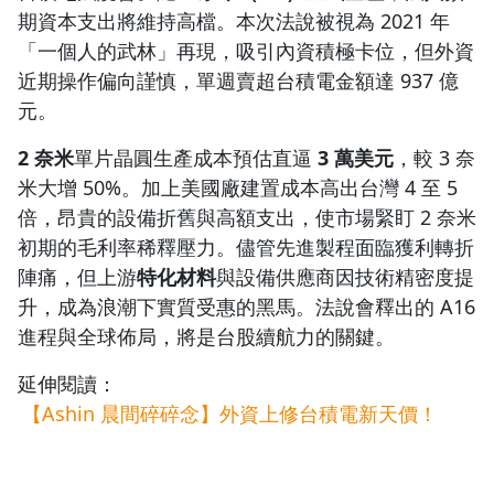
期資本支出將維持高檔。本次法說被視為 2021 年
「一個人的武林」再現，吸引內資積極卡位，但外資
近期操作偏向謹慎，單週賣超台積電金額達 937 億
元。
2 奈米
單片晶圓生產成本預估直逼
3 萬美元
，較 3 奈
米大增 50%。加上美國廠建置成本高出台灣 4 至 5
倍，昂貴的設備折舊與高額支出，使市場緊盯 2 奈米
初期的毛利率稀釋壓力。儘管先進製程面臨獲利轉折
陣痛，但上游
特化材料
與設備供應商因技術精密度提
升，成為浪潮下實質受惠的黑馬。法說會釋出的 A16
進程與全球佈局，將是台股續航力的關鍵。
延伸閱讀：
【Ashin 晨間碎碎念】外資上修台積電新天價！