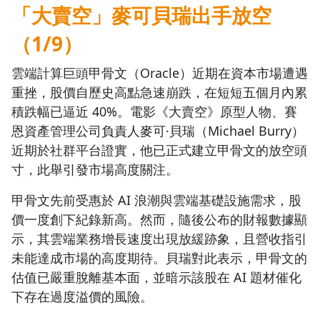
「大賣空」麥可貝瑞出手放空
（1/9）
雲端計算巨頭甲骨文（Oracle）近期在資本市場遭遇
重挫，股價自歷史高點急速崩跌，在短短五個月內累
積跌幅已逼近 40%。電影《大賣空》原型人物、賽
恩資產管理公司負責人麥可·貝瑞（Michael Burry）
近期於社群平台證實，他已正式建立甲骨文的放空頭
寸，此舉引發市場高度關注。
沒有待播放的清單
甲骨文先前受惠於 AI 浪潮與雲端基礎設施需求，股
去逛逛
價一度創下紀錄新高。然而，隨後公布的財報數據顯
示，其雲端業務增長速度出現放緩跡象，且營收指引
未能達成市場的高度期待。貝瑞對此表示，甲骨文的
估值已嚴重脫離基本面，並暗示該股在 AI 題材催化
下存在過度溢價的風險。