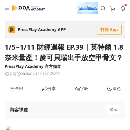
註冊領取 上千元優惠券！
公告
沒有描述
--:--
--:--
PressPlay Academy APP
打開 App
登入/註冊
🌞 PPA 避暑津貼．冷氣房升級｜期間快閃活動
🥵 酷暑限時快閃｜單筆滿 NT$2,500 現折 NT$300、再贈最高
1/5~1/11 財經週報 EP.39｜英特爾 1.8
2% 點數回饋！🚀 酷暑來襲．偷偷在冷氣房升級 📈⭐️ 【冷氣房
4 天前
進修 限時開跑】◾單筆滿 NT$2,500 現折 NT$300◾活動期間：
奈米量產！麥可貝瑞出手放空甲骨文？
即日起 - 8/13（只有一週）-📣 酷暑季好康 \ 再加碼 /→ 點數回饋
返回播放器
無上限🔥購買任一課程 or 訂閱✅ 消費即享回饋 1% 點數✅ 滿
查看全部
$5,000 回饋 2% 點數🎁 此為 PPA 官方帳號 Line@ 專屬活動，加
PressPlay Academy 官方頻道
1.0x
入好友👉 享有「渠道專屬活動」及「個人化推播」！
清除全部
公開
2026/01/12 01:00
272
追蹤列表
播放清單
播放速度
全部
分享
字級
深色
2.0x
沒有播放清單
1.75x
去逛逛
內容導覽
顯示
1.5x
#1：AI 戰略重塑格局，Alphabet 市值超車蘋果奪亞軍
1.25x
（1/7）