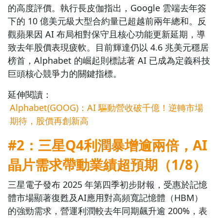
的高度評價。執行長皮伽指出，Google 雲端去年簽
下的 10 億美元級大型合約量已超越前兩年總和。反
觀蘋果因 AI 布局相對保守且核心功能更新延期，導
致去年股價表現疲軟。目前輝達仍以 4.6 兆美元穩居
榜首，Alphabet 的崛起則標誌著 AI 已成為定義科技
巨頭核心競爭力的關鍵指標。
延伸閱讀：
Alphabet(GOOG)：AI 驅動營收破千億！逆轉市場
期待，股價再創新高
#2：三星Q4利潤暴增逾兩倍，AI
晶片需求帶動業績超預期
（1/8）
三星電子發布 2025 年第四季初步財報，受惠於記憶
體市場顯著復甦及AI應用對高頻寬記憶體（HBM）
的強勁需求，營運利潤較去年同期飆升逾 200%，表