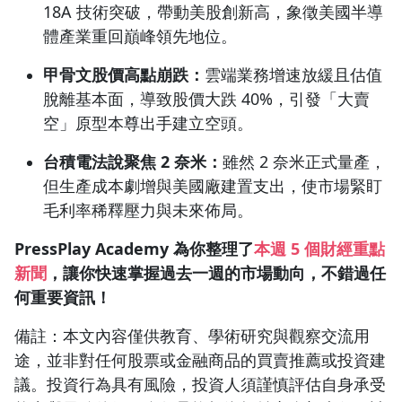
18A 技術突破，帶動美股創新高，象徵美國半導
體產業重回巔峰領先地位。
甲骨文股價高點崩跌：
雲端業務增速放緩且估值
脫離基本面，導致股價大跌 40%，引發「大賣
空」原型本尊出手建立空頭。
台積電法說聚焦 2 奈米：
雖然 2 奈米正式量產，
但生產成本劇增與美國廠建置支出，使市場緊盯
毛利率稀釋壓力與未來佈局。
P
ressPlay Acad
emy 為你整理了
本週 5 個財經重點
新聞
，讓你快速掌握過去一週的市
場動向，不錯過任
何重要資訊！
備註：本文內容僅供教育、學術研究與觀察交流用
途，並非對任何股票或金融商品的買賣推薦或投資建
議。投資行為具有風險，投資人須謹慎評估自身承受