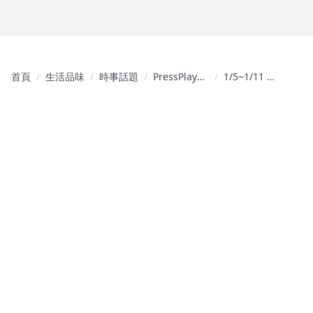
首頁
生活品味
時事話題
PressPlay
1/5~1/11 財
Academy 官
經週報 EP.39
方頻道
｜英特爾 1.8
奈米量產！
麥可貝瑞出
手放空甲骨
文？