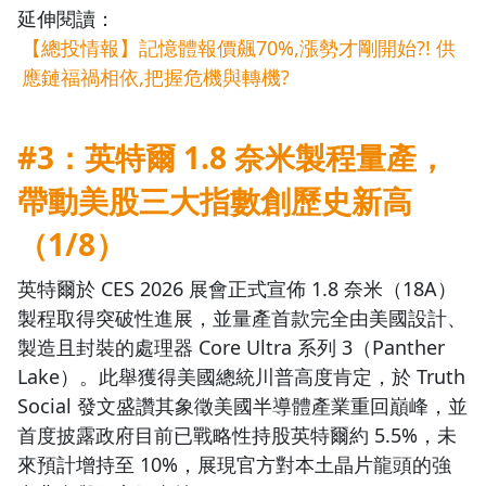
延伸閱讀：
【總投情報】記憶體報價飆70%,漲勢才剛開始?! 供
應鏈福禍相依,把握危機與轉機?
#3：英特爾 1.8 奈米製程量產，
帶動美股三大指數創歷史新高
（1/8）
英特爾於 CES 2026 展會正式宣佈 1.8 奈米（18A）
製程取得突破性進展，並量產首款完全由美國設計、
製造且封裝的處理器 Core Ultra 系列 3（Panther
Lake）。此舉獲得美國總統川普高度肯定，於 Truth
Social 發文盛讚其象徵美國半導體產業重回巔峰，並
首度披露政府目前已戰略性持股英特爾約 5.5%，未
來預計增持至 10%，展現官方對本土晶片龍頭的強