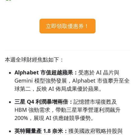
#2：三星Q4利潤暴增逾兩倍，AI晶片需求帶動業績超預期
1.0x
（1/8）
#3：英特爾 1.8 奈米製程量產，帶動美股三大指數創歷史
0.75x
立即領取優惠券！
新高（1/8）
#4：甲骨文股價高點重摔 40%，「大賣空」麥可貝瑞出手
放空（1/9）
#5：台積電 1 月 15 日法說會，聚焦 2 奈米量產進度與毛
利率挑戰（1/15）
本週全球財經焦點如下：
Alphabet 市值超越蘋果：
受惠於 AI 晶片與
Gemini 模型強勢發展，Alphabet 市值攀升至全
球第二，反映 AI 佈局成果優於蘋果。
三星 Q4 利潤暴增兩倍：
記憶體市場復甦及
HBM 強勁需求，帶動三星單季營運利潤飆升
200%，展現 AI 供應鏈競爭優勢。
英特爾量產 1.8 奈米：
獲美國政府戰略持股與