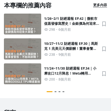
本專欄的推薦內容
更多內容
1/26~2/1 財經週報 EP.42｜微軟市
值蒸發慘寫歷史！金銀價為何迎來
大崩盤？
298
6個月前
10/27~11/2 財經週報 EP.30｜馬斯
克 1 兆美元天價薪酬！董事會警
告：不給就辭職？
238
9個月前
11/24~11/30 財經週報 EP.34｜小
摩改口12月降息！Meta轉用
Google TPU輝達重挫
200
8個月前