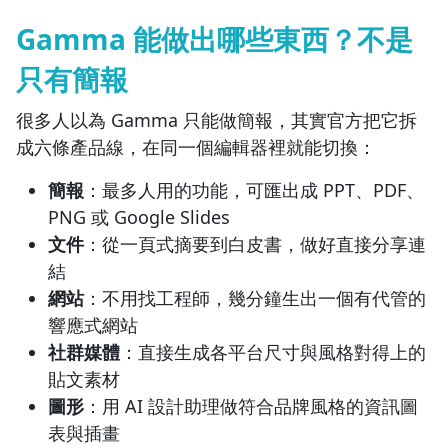
孫大千 X 吳淡如｜一學就會的9大神級 AI 工具
Gamma 能做出哪些東西？不是
只有簡報
很多人以為 Gamma 只能做簡報，其實官方把它拆
成六條產品線，在同一個編輯器裡就能切換：
簡報
：最多人用的功能，可匯出成 PPT、PDF、
PNG 或 Google Slides
文件
：從一頁式摘要到白皮書，做好直接分享連
結
網站
：不用找工程師，幾分鐘生出一個有代管的
響應式網站
社群媒體
：直接生成各平台尺寸與風格對得上的
貼文素材
圖形
：用 AI 設計助理做符合品牌風格的資訊圖
表與插畫