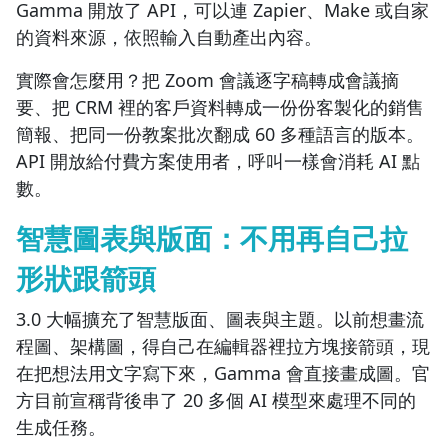
Gamma 開放了 API，可以連 Zapier、Make 或自家
的資料來源，依照輸入自動產出內容。
實際會怎麼用？把 Zoom 會議逐字稿轉成會議摘
要、把 CRM 裡的客戶資料轉成一份份客製化的銷售
簡報、把同一份教案批次翻成 60 多種語言的版本。
API 開放給付費方案使用者，呼叫一樣會消耗 AI 點
數。
智慧圖表與版面：不用再自己拉
形狀跟箭頭
3.0 大幅擴充了智慧版面、圖表與主題。以前想畫流
程圖、架構圖，得自己在編輯器裡拉方塊接箭頭，現
在把想法用文字寫下來，Gamma 會直接畫成圖。官
方目前宣稱背後串了 20 多個 AI 模型來處理不同的
生成任務。