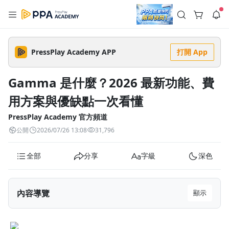
註冊領取 上千元優惠券！
公告
沒有描述
--:--
--:--
PressPlay Academy APP
打開 App
登入/註冊
🌞 PPA 避暑津貼．冷氣房升級｜期間快閃活動
🥵 酷暑限時快閃｜單筆滿 NT$2,500 現折 NT$300、再贈最高
Gamma 是什麼？2026 最新功能、費
2% 點數回饋！🚀 酷暑來襲．偷偷在冷氣房升級 📈⭐️ 【冷氣房
2 天前
進修 限時開跑】◾單筆滿 NT$2,500 現折 NT$300◾活動期間：
用方案與優缺點一次看懂
即日起 - 8/13（只有一週）-📣 酷暑季好康 \ 再加碼 /→ 點數回饋
返回播放器
無上限🔥購買任一課程 or 訂閱✅ 消費即享回饋 1% 點數✅ 滿
查看全部
$5,000 回饋 2% 點數🎁 此為 PPA 官方帳號 Line@ 專屬活動，加
PressPlay Academy 官方頻道
1.0x
入好友👉 享有「渠道專屬活動」及「個人化推播」！
清除全部
公開
2026/07/26 13:08
31,796
追蹤列表
播放清單
播放速度
全部
分享
字級
深色
2.0x
沒有播放清單
1.75x
去逛逛
內容導覽
顯示
1.5x
Gamma 是什麼？一套 AI 驅動的視覺內容生成工具
1.25x