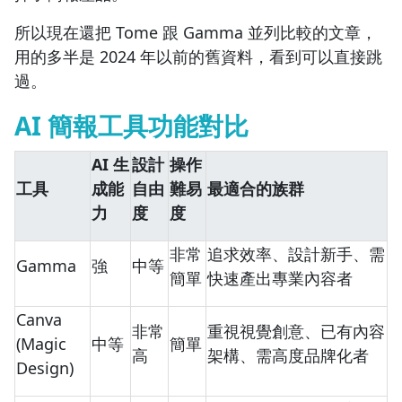
所以現在還把 Tome 跟 Gamma 並列比較的文章，
用的多半是 2024 年以前的舊資料，看到可以直接跳
過。
AI 簡報工具功能對比
AI 生
設計
操作
工具
成能
自由
難易
最適合的族群
力
度
度
非常
追求效率、設計新手、需
Gamma
強
中等
簡單
快速產出專業內容者
Canva
非常
重視視覺創意、已有內容
(Magic
中等
簡單
高
架構、需高度品牌化者
Design)