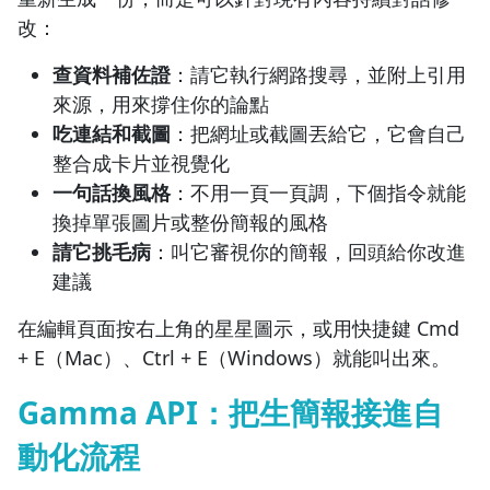
改：
查資料補佐證
：請它執行網路搜尋，並附上引用
來源，用來撐住你的論點
吃連結和截圖
：把網址或截圖丟給它，它會自己
整合成卡片並視覺化
一句話換風格
：不用一頁一頁調，下個指令就能
換掉單張圖片或整份簡報的風格
請它挑毛病
：叫它審視你的簡報，回頭給你改進
建議
在編輯頁面按右上角的星星圖示，或用快捷鍵 Cmd
+ E（Mac）、Ctrl + E（Windows）就能叫出來。
Gamma API：把生簡報接進自
動化流程