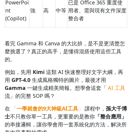
PowerPoi
已是 Office 365 重度使
nt
強
高
中等
用者、需與現有文件深度
(Copilot)
整合者
看完 Gamma 和 Canva 的大比拚，是不是更清楚怎
麼挑選了？真正的高手，是懂得混搭使用這些工具
的。
例如，先用
Kimi
這類 AI 快速整理好文字大綱，再
用
GPT-4.0
生成風格獨特的圖片，最後才用
Gamma
一鍵生成精美簡報。想學會這套「
AI 工具
流」的完整 SOP 嗎？
在
「
一學就會的9大神級AI工具
」
課程中，
孫大千博
士
不只教你單一工具，更重要的是教你
「整合應用」
的串接邏輯，讓你學會用一套系統化的方法，解決所