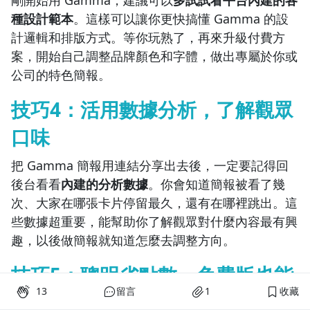
剛開始用 Gamma，建議可以
多試試看平台內建的各
種設計範本
。這樣可以讓你更快搞懂 Gamma 的設
計邏輯和排版方式。等你玩熟了，再來升級付費方
案，開始自己調整品牌顏色和字體，做出專屬於你或
公司的特色簡報。
技巧4：活用數據分析，了解觀眾
口味
把 Gamma 簡報用連結分享出去後，一定要記得回
後台看看
內建的分析數據
。你會知道簡報被看了幾
次、大家在哪張卡片停留最久，還有在哪裡跳出。這
些數據超重要，能幫助你了解觀眾對什麼內容最有興
趣，以後做簡報就知道怎麼去調整方向。
技巧5：聰明省點數，免費版也能
13
留言
1
收藏
用好用滿