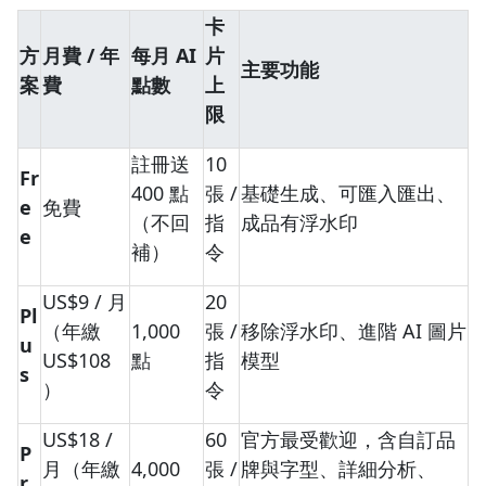
卡
方
月費 / 年
每月 AI
片
主要功能
案
費
點數
上
限
註冊送
10
Fr
400 點
張 /
基礎生成、可匯入匯出、
e
免費
（不回
指
成品有浮水印
e
補）
令
US$9 / 月
20
Pl
（年繳
1,000
張 /
移除浮水印、進階 AI 圖片
u
US$108
點
指
模型
s
）
令
US$18 /
60
官方最受歡迎，含自訂品
P
月（年繳
4,000
張 /
牌與字型、詳細分析、
r