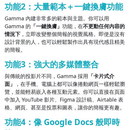
功能2：大量範本＋一鍵換膚功能
Gamma 內建非常多的範本與主題。你可以用
Gamma 的
「一鍵換膚」
功能，在
不更動任何內容的
情況下
，立即改變整個簡報的視覺風格。即使是沒有
設計背景的人，也可以輕鬆製作出具有現代感且精美
的簡報。
功能3：強大的多媒體整合
與傳統的投影片不同，Gamma 採用
「卡片式介
面」
，在手機、電腦上都可以
像捲動網頁一樣輕鬆瀏
覽
，並能輕易嵌入各種互動元素。你可以直接在頁面
中加入 YouTube 影片、Figma 設計稿、Airtable 表
格、網頁、甚至是投票和圖表，
讓你的簡報更有趣
。
功能4：像 Google Docs 般即時