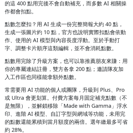
的這 400 點用完後不會自動補充，而多數 AI 相關操
作都會扣點。
點數怎麼扣？用 AI 生成一份完整簡報大約 40 點，
生成一張圖片約 10 點，官方也說明實際扣點會依動
作、使用的 AI 模型與內容長度浮動。至於手動打
字、調整卡片順序這類編輯，並不會消耗點數。
點數用完除了升級方案，也可以靠推薦朋友來賺：用
你的專屬連結註冊，雙方各拿 200 點；邀請隊友加
入工作區也同樣能拿額外點數。
常需要用 AI 功能的個人或團隊，升級到 Plus、Pro
或 Ultra 會更划算。付費方案每月固定補充點數（不
是無限），並解鎖移除「Made with Gamma」浮水
印、進階 AI 模型、自訂字型與網域等功能，未用完
的點數還能累積到當月額度的兩倍。選年繳最多可省
約 28%。