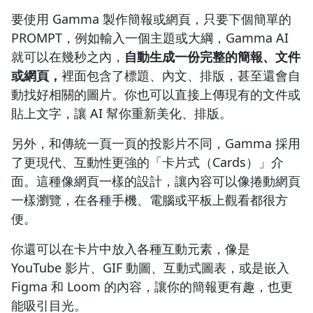
Tome 已經退出簡報市場，不用再列入比較
要使用 Gamma 製作簡報或網頁，只要下個簡單的
AI 簡報工具功能對比
PROMPT，例如輸入一個主題或大綱，Gamma AI
Gamma 免費嗎？費用方案與點數機制一次看
就可以在幾秒之內，
自動生成一份完整的簡報、文件
免費版能做到什麼
或網頁，
裡面包含了標題、內文、排版，甚至還會自
Gamma 收費方案比較（2026 最新）
動找好相關的圖片。你也可以直接上傳現有的文件或
團隊要導入，另外有 Team 與 Business 方案
貼上文字，讓 AI 幫你重新美化、排版。
Gamma 背後用的是哪些 AI 模型？
你放進 Gamma 的內容，會被拿去訓練 AI 嗎？
另外，和傳統一頁一頁的投影片不同，Gamma 採用
Gamma 好用嗎？優點與真實缺點
了更現代、互動性更強的「卡片式（Cards）」介
Gamma 的 5 大使用技巧，學起來馬上成為簡報高手！
面。這種像網頁一樣的設計，讓內容可以像捲動網頁
技巧1：指令越具體，AI 成果越到位
一樣瀏覽，在各種手機、電腦或平板上觀看都很方
技巧2：別急著一次完成，慢慢打磨、優化
便。
技巧3：先玩「範本」，再求「客製化」
你還可以在卡片中放入各種互動元素，像是
技巧4：活用數據分析，了解觀眾口味
YouTube 影片、GIF 動圖、互動式圖表，或是嵌入
技巧5：聰明省點數，免費版也能用好用滿
Figma 和 Loom 的內容，讓你的簡報更有趣，也更
最後聊聊：使用 Gamma 時你應該要有的心態
能吸引目光。