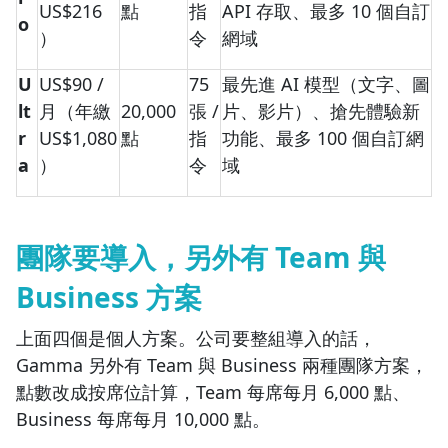
US$216
點
指
API 存取、最多 10 個自訂
o
）
令
網域
U
US$90 /
75
最先進 AI 模型（文字、圖
lt
月（年繳
20,000
張 /
片、影片）、搶先體驗新
r
US$1,080
點
指
功能、最多 100 個自訂網
a
）
令
域
團隊要導入，另外有 Team 與
Business 方案
上面四個是個人方案。公司要整組導入的話，
Gamma 另外有 Team 與 Business 兩種團隊方案，
點數改成按席位計算，Team 每席每月 6,000 點、
Business 每席每月 10,000 點。