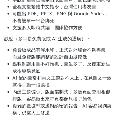
全程支援繁體中文指令，台灣使用者友善
可匯出 PDF、PPTX、PNG 與 Google Slides，
不會被單一平台綁死
支援多人即時共編，團隊協作方便
缺點（多半是免費版或 AI 生成的通病）：
免費版成品有浮水印，正式對外場合不夠專業，
而且免費版能調整的設計自由度較低
點數制讓用量不好預抓，圖生多了、反覆重新生
成很容易見底
AI 配的圖常和內文主題對不太上，在意圖文一致
就得手動一張張換
內建主題偏少、版面偏制式，多數頁面套用相似
排版，容易做出來每頁都像只換了顏色
複雜的數據型或邏輯縝密的報告，AI 容易誤判架
構，仍需人工修過