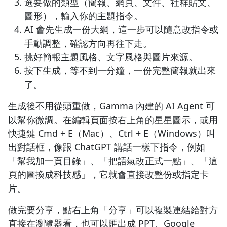
選要做的類型（簡報、網頁、文件、社群貼文、
圖形），輸入你的主題指令。
AI 會先生成一份大綱，這一步可以隨意改指令或
手動調整，確認方向再往下走。
挑好簡報主題風格、文字風格與圖片來源。
按下生成，等不到一分鐘，一份完整簡報就出來
了。
生成後不用從頭重做，Gamma 內建的 AI Agent 可
以幫你微調。在編輯頁面按右上角的星星圖示，或用
快捷鍵 Cmd + E（Mac）、Ctrl + E（Windows）叫
出對話框，像跟 ChatGPT 講話一樣下指令，例如
「幫我加一頁目錄」、「把語氣改正式一點」、「這
頁的圖換成科技感」，它就會直接改整份或指定卡
片。
做完要分享，點右上角「分享」可以複製連結給對方
直接在瀏覽器看，也可以匯出成 PPT、Google