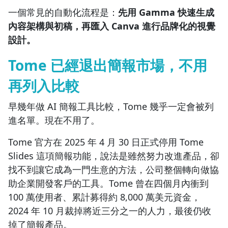
一個常見的自動化流程是：
先用 Gamma 快速生成
內容架構與初稿，再匯入 Canva 進行品牌化的視覺
設計。
Tome 已經退出簡報市場，不用
再列入比較
沒有待播放的清單
早幾年做 AI 簡報工具比較，Tome 幾乎一定會被列
去逛逛
進名單。現在不用了。
Tome 官方在 2025 年 4 月 30 日正式停用 Tome
Slides 這項簡報功能，說法是雖然努力改進產品，卻
找不到讓它成為一門生意的方法，公司整個轉向做協
助企業開發客戶的工具。Tome 曾在四個月內衝到
100 萬使用者、累計募得約 8,000 萬美元資金，
2024 年 10 月裁掉將近三分之一的人力，最後仍收
掉了簡報產品。