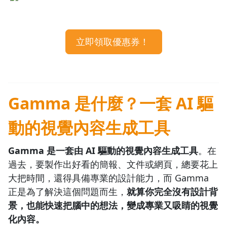
Gamma 能做出哪些東西？不是只有簡報
想用 Gamma，要去哪裡開始？
1.0x
Gamma 的 5 大功能介紹
0.75x
立即領取優惠券！
功能1：AI 內容生成
功能2：大量範本＋一鍵換膚功能
功能3：強大的多媒體整合
功能4：像 Google Docs 般即時協作
Gamma 是什麼？一套 AI 驅
功能5：內建分析工具
Gamma 3.0 更新了什麼？從簡報工具變成 AI 設計夥伴
動的視覺內容生成工具
Gamma Agent：用聊天的方式改整份簡報
Gamma API：把生簡報接進自動化流程
Gamma 是一套由 AI 驅動的視覺內容生成工具
。在
智慧圖表與版面：不用再自己拉形狀跟箭頭
過去，要製作出好看的簡報、文件或網頁，總要花上
Gamma 怎麼用？從註冊到生成第一份簡報
大把時間，還得具備專業的設計能力，而 Gamma
Gamma 與其他 AI 簡報工具的比較
正是為了解決這個問題而生，
就算你完全沒有設計背
Gamma vs. PowerPoint / Google Slides
景，也能快速把腦中的想法，變成專業又吸睛的視覺
Gamma vs. Canva
化內容。