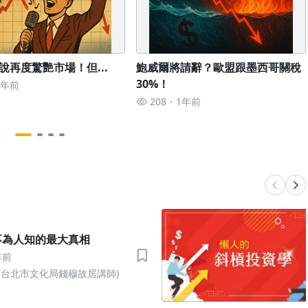
說再度驚艷市場！但...
鮑威爾將請辭？歐盟跟墨西哥關稅
30%！
1年前
208
1年前
不為人知的最大真相
年前
(台北市文化局錢穆故居講師)