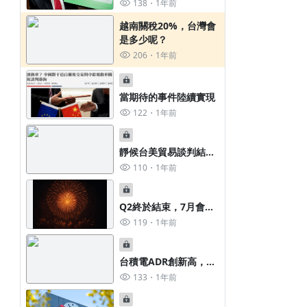
通知函 7/7寄出
138
1年前
越南關稅20%，台灣會
是多少呢？
206
1年前
當期待的事件陸續實現
122
1年前
靜候台美貿易談判結果
出爐
110
1年前
Q2終於結束，7月會有
最終的煙火嗎？
119
1年前
台積電ADR創新高，台
股何時跟上？
133
1年前