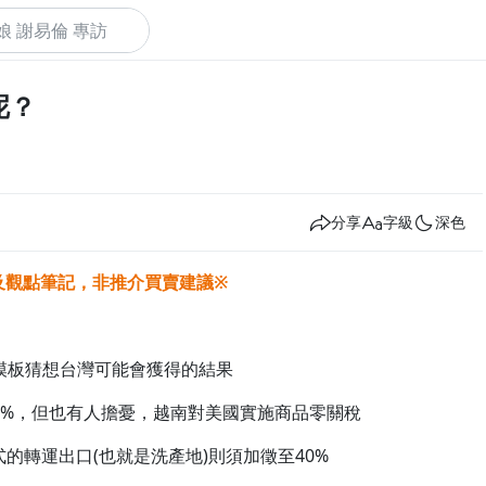
呢？
下
分享
字級
深色
及觀點筆記，非推介買賣建議※
模板猜想台灣可能會獲得的結果
15%，但也有人擔憂，越南對美國實施商品零關稅
的轉運出口(也就是洗產地)則須加徵至40%