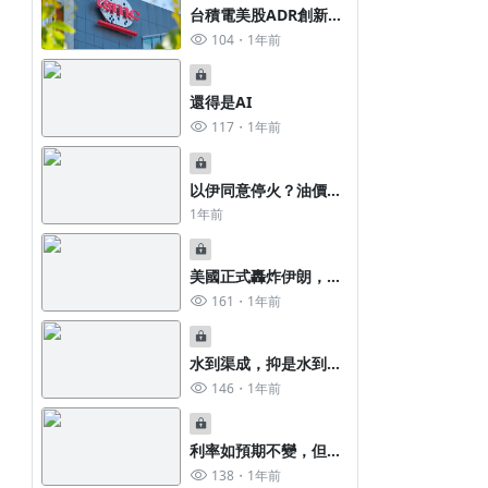
台積電美股ADR創新
高！
104
1年前
還得是AI
又是平安無事的一週
台積電終於漲了，台股重返
117
1年前
335
11個月前
183
11個月前
以伊同意停火？油價跳
水！
1年前
美國正式轟炸伊朗，油
價會繼續狂飆嗎？
161
1年前
水到渠成，抑是水到渠
2025/02/24盤前分析
塌
146
1年前
1年前
懶人的斜槓投資學
利率如預期不變，但下
半年仍保有降2碼空間
138
1年前