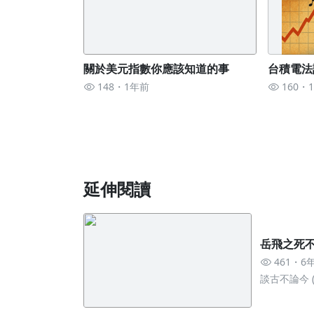
關於美元指數你應該知道的事
台積電法
148
1年前
160
延伸閱讀
岳飛之死
461
6
談古不論今 