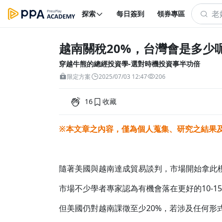
探索
每日簽到
領券專區
越南關稅20%，台灣會是多少
穿越牛熊的總經投資學-選對時機投資事半功倍
限定方案
2025/07/03 12:47
206
16
收藏
※本文章之內容，僅為個人蒐集、研究之結果
隨著美國與越南達成貿易談判，市場開始拿此
市場不少學者專家認為有機會落在更好的10-
但美國仍對越南課徵至少20%，若涉及任何形式