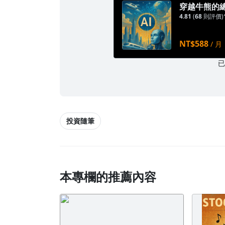
穿越牛熊的
4.81
(
68
則評價)
NT$588
/ 月
投資隨筆
本專欄的推薦內容