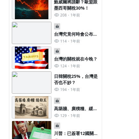
鮑威爾將請辭？歐盟跟
墨西哥關稅30%！
208
1年前
台灣究竟何時會公布關
稅呢？
114
1年前
台灣的關稅就在今晚？
124
1年前
日韓關稅25%，台灣是
否也不妙？
194
1年前
高築牆、廣積糧、緩稱
王！
129
1年前
川普：已簽署12國關稅