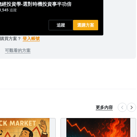
總經投資學-選對時機投資事半功倍
1,545
追蹤
追蹤
選購方案
已購買方案？
登入帳號
可觀看的方案
更多內容