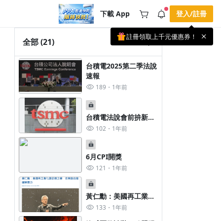
下載 App
登入/註冊
註冊領取上千元優惠券！
公告
全部
(21)
載 APP 領取獎勵，隨時吸收新知識
🌞 PPA 避暑津貼．冷氣房升級｜
手機掃描下載
台積電2025第二季法說
🥵 酷暑限時快閃｜單筆滿 NT$2,500 現
期間快閃活動
速報
折 NT$300、再贈最高 2% 點數回饋！
3 天前
🚀 酷暑來襲．偷偷在冷氣房升級 📈
189
1年前
⭐️ 【冷氣房進修 限時開跑】◾單筆滿
NT$2,500 現折 NT$300◾活動期間：即
查看全部
日起 - 8/13（只有一週）-📣 酷暑季好康
\ 再加碼 /→ 點數回饋無上限🔥購買任一
台積電法說會前拚新
課程 or 訂閱✅ 消費即享回饋 1% 點數
高？
102
1年前
✅ 滿 $5,000 回饋 2% 點數🎁 此為 PPA
官方帳號 Line@ 專屬活動，加入好友👉
享有「渠道專屬活動」及「個人化推
播」！
6月CPI開獎
121
1年前
黃仁勳：美國再工業化
是正確之舉
133
1年前