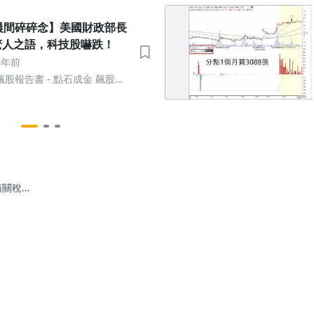
n 晨間碎碎念】美國財政部長
驚人之語，科技股嚇跌！
5年前
股報告書 - 點石成金 飆股輕
南關稅
%，台灣
是多少
？